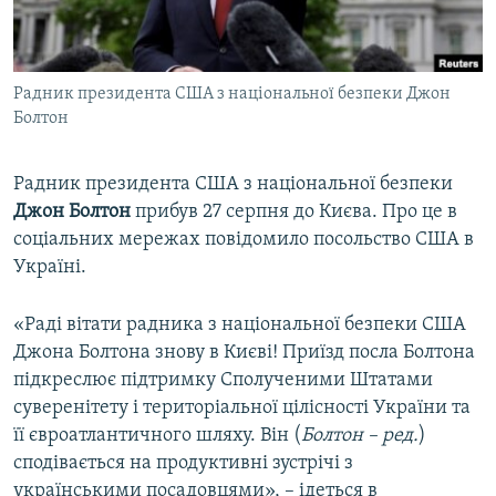
ВІДЕОУРОКИ «ELIFBE»
Русский
СВІДЧЕННЯ ОКУПАЦІЇ
Qırımtatar
Радник президента США з національної безпеки Джон
УКРАЇНСЬКА ПРОБЛЕМА КРИМУ
Болтон
ДОЛУЧАЙСЯ!
ІНФОГРАФІКА
Радник президента США з національної безпеки
Джон Болтон
прибув 27 серпня до Києва. Про це в
соціальних мережах повідомило посольство США в
Усі сайти RFE/RL
Україні.
«Раді вітати радника з національної безпеки США
Джона Болтона знову в Києві! Приїзд посла Болтона
підкреслює підтримку Сполученими Штатами
суверенітету і територіальної цілісності України та
її євроатлантичного шляху. Він (
Болтон – ред.
)
сподівається на продуктивні зустрічі з
українськими посадовцями», – ідеться в