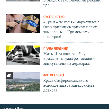
БпЛА до Севастополя. Чи реально
це?
СУСПІЛЬСТВО
«Крим – не Росія»: маркетплейс
Ozon припинив прийом нових
замовлень на Кримському
півострові
ПРАВА ЛЮДИНИ
Мить – і ти шпигун. Як у
кримських судах розглядають
звинувачення в держзраді
ФОТОГАЛЕРЕЇ
Краса Сімферопольського
водосховища та занедбаність
довкола