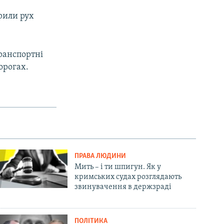
крили рух
транспортні
орогах.
ПРАВА ЛЮДИНИ
Мить – і ти шпигун. Як у
кримських судах розглядають
звинувачення в держзраді
ПОЛІТИКА