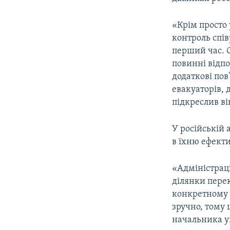
«Крім просто
контроль спів
перший час. С
повинні відпо
додаткові пов
евакуаторів, 
підкреслив ві
У російській 
в їхню ефекти
«Адміністрац
ділянки перек
конкретному 
зручно, тому
начальника у