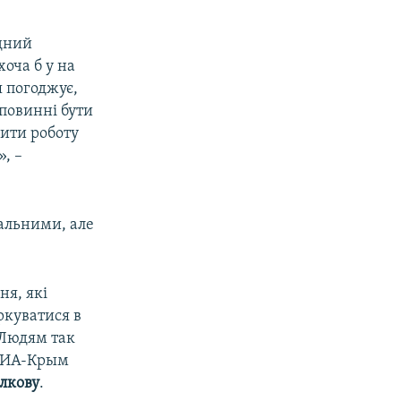
ідний
хоча б у на
я погоджує,
 повинні бути
лити роботу
, –
нальними, але
ня, які
ркуватися в
 Людям так
 РИА-Крым
лкову
.