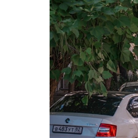
ВІДЕОУРОКИ «ELIFBE»
СВІДЧЕННЯ ОКУПАЦІЇ
УКРАЇНСЬКА ПРОБЛЕМА КРИМУ
ІНФОГРАФІКА