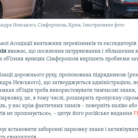
сандра Невського, Сімферополь, Крим. Ілюстративне фото
ької Асоціації вантажних перевізників та експедиторі
кін
вважає, що посилення патрулювання і збільшення к
а об'їзних вулицях Сімферополя вирішить проблеми зат
ізації дорожнього руху, пропонована підрядником (ре
ндра Невського), що затверджується адміністрацією, н
амках об'їздів треба використовувати тимчасові знаки,
парковку, це, в тому числі, розширить пропускну спро
ль, у нас крім фактичних знаків – поверніть наліво або
ів не пропонується», – цитує його російське видання
Р
ує встановити заборонні парковку знаки і активізуват
ту евакуаторів.