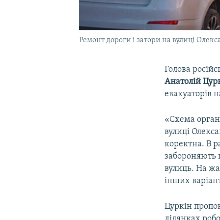
Ремонт дороги і затори на вулиці Олек
Голова російс
Анатолій Цур
евакуаторів н
«Схема орган
вулиці Олекса
коректна. В р
забороняють 
вулиць. На жа
інших варіант
Цуркін пропон
ділянках робо