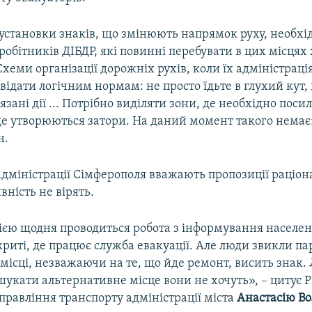
 установки знаків, що змінюють напрямок руху, необх
робітників ДІБДР, які повинні перебувати в цих місцях 
хеми організації дорожніх рухів, коли їх адміністраці
відати логічним нормам: не просто їдьте в глухий кут,
'язані дії ... Потрібно виділяти зони, де необхідно поси
де утворюються затори. На даний момент такого немає»
н.
адміністрації Сімферополя вважають пропозиції раціо
вність не вірять.
ією щодня проводиться робота з інформування населен
риті, де працює служба евакуації. Але люди звикли па
місці, незважаючи на те, що йде ремонт, висить знак.
 шукати альтернативне місце вони не хочуть», – цитує
правління транспорту адміністрації міста
Анастасію Во