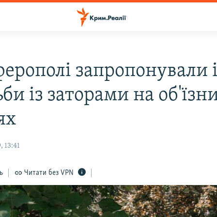
ферополі запропонували 
би із заторами на об'їзн
ях
 13:41
ь
Читати без VPN