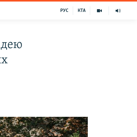
РУС
КТА
ідею
их