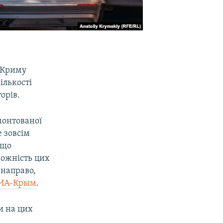
в Криму
ількості
орів.
монтованої
е зовсім
 що
можність цих
 направо,
ИА-Крым
.
и на цих