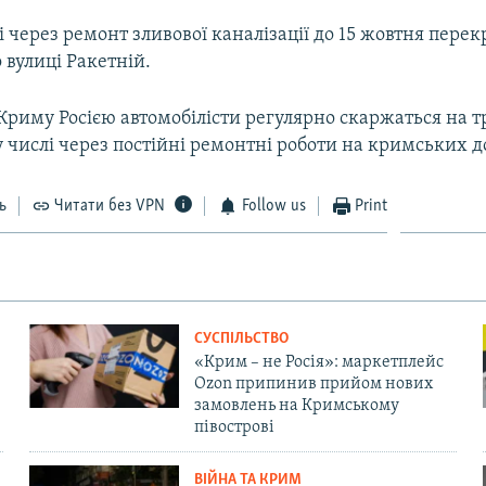
 через ремонт зливової каналізації до 15 жовтня пере
 вулиці Ракетній.
 Криму Росією автомобілісти регулярно скаржаться на 
у числі через постійні ремонтні роботи на кримських д
ь
Читати без VPN
Follow us
Print
СУСПІЛЬСТВО
«Крим – не Росія»: маркетплейс
Ozon припинив прийом нових
замовлень на Кримському
півострові
ВІЙНА ТА КРИМ