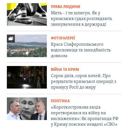
ПРАВА ЛЮДИНИ
Мить – і ти шпигун. Як у
кримських судах розглядають
звинувачення в держзраді
ФОТОГАЛЕРЕЇ
Краса Сімферопольського
водосховища та занедбаність
довкола
ВІЙНА ТА КРИМ
Сорок днів, сорок ночей. Про
результати кримської операції з
примусу Росії до миру
ПОЛІТИКА
«Короткострокова акція
перетворилася на війну на
виснаження»: Як пропаганда РФ
у Криму пояснює невдачі «СВО»