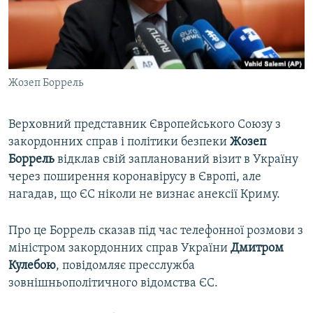
ВІДЕОУРОКИ «ELIFBE»
Русский
СВІДЧЕННЯ ОКУПАЦІЇ
Qırımtatar
УКРАЇНСЬКА ПРОБЛЕМА КРИМУ
Жозеп Боррель
ДОЛУЧАЙСЯ!
ІНФОГРАФІКА
Верховний представник Європейського Союзу з
закордонних справ і політики безпеки
Жозеп
Усі сайти RFE/RL
Боррель
відклав свій запланований візит в Україну
через поширення коронавірусу в Європі, але
нагадав, що ЄС ніколи не визнає анексії Криму.
Про це Боррель сказав під час телефонної розмови з
міністром закордонних справ України
Дмитром
Кулебою
, повідомляє пресслужба
зовнішньополітичного відомства ЄС.