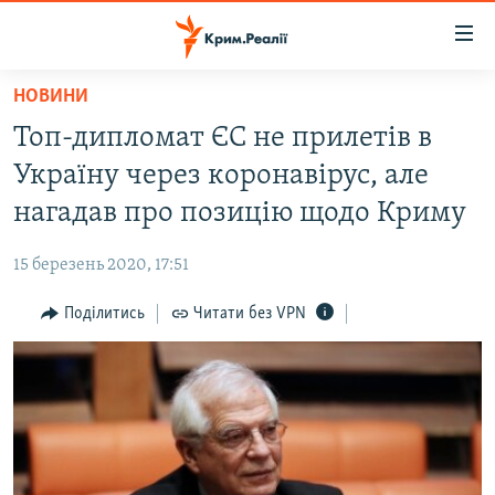
Доступність
посилання
Перейти
НОВИНИ
до
НОВИНИ
Топ-дипломат ЄС не прилетів в
основного
ВОДА.КРИМ
матеріалу
Україну через коронавірус, але
ВІДЕО ТА ФОТО
Перейти
нагадав про позицію щодо Криму
до
ПОЛІТИКА
основної
15 березень 2020, 17:51
БЛОГИ
навігації
Перейти
Поділитись
Читати без VPN
ПОГЛЯД
до
ІНТЕРВ'Ю
пошуку
ВСЕ ЗА ДЕНЬ
СПЕЦПРОЕКТИ
ЯК ОБІЙТИ БЛОКУВАННЯ
ДЕПОРТАЦІЯ