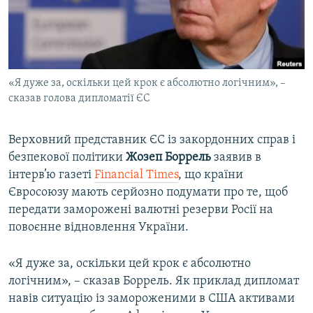
ВІДЕОУРОКИ «ELIFBE»
Русский
СВІДЧЕННЯ ОКУПАЦІЇ
Qırımtatar
УКРАЇНСЬКА ПРОБЛЕМА КРИМУ
«Я дуже за, оскільки цей крок є абсолютно логічним», –
ДОЛУЧАЙСЯ!
ІНФОГРАФІКА
сказав голова дипломатії ЄС
Верховний представник ЄС із закордонних справ і
Усі сайти RFE/RL
безпекової політики
Жозеп Боррель
заявив в
інтерв’ю газеті
Financial Times
, що країни
Євросоюзу мають серйозно подумати про те, щоб
передати заморожені валютні резерви Росії на
повоєнне відновлення України.
«Я дуже за, оскільки цей крок є абсолютно
логічним», – сказав Боррель. Як приклад дипломат
навів ситуацію із замороженими в США активами