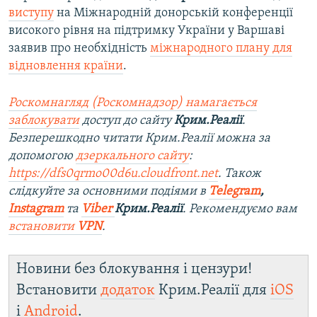
виступу
на Міжнародній донорській конференції
високого рівня на підтримку України у Варшаві
заявив про необхідність
міжнародного плану для
відновлення країни
.
Роскомнагляд (Роскомнадзор) намагається
заблокувати
доступ до сайту
Крим.Реалії
.
Безперешкодно читати Крим.Реалії можна за
допомогою
дзеркального сайту
:
https://dfs0qrmo00d6u.cloudfront.net
. Також
слідкуйте за основними подіями в
Telegram
,
Instagram
та
Viber
Крим.Реалії
. Рекомендуємо вам
встановити
VPN
.
Новини без блокування і цензури!
Встановити
додаток
Крим.Реалії для
iOS
і
Android
.