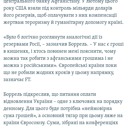
центрального банку Афганістану. У лютому цього
року США взяли під контроль мільярди доларів
його резервів, щоб оплачувати з них компенсації
жертвам тероризму й гуманітарну допомогу країні.
«Було б логічно розглянути аналогічні дії із
резервами Росії, – зазначив Боррель. – У нас є гроші
в кишенях, і хтось повинен мені пояснити, чому
можна так робити з афганськими грошима і не
можна з російськими». Європейські країни поки
що не робили жодних кроків у цьому напрямку,
зазначає FT.
Боррель підкреслив, що питання оплати
відновлення України – одне з ключових на порядку
денному. Для цього буде потрібна «неймовірна
сума грошей», а основний тягар при цьому ляже на
країни Євросоюзу. Суми, зібрані на конференціях