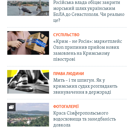
Російська влада обіцяє закрити
морський шлях українським
БпЛА до Севастополя. Чи реально
це?
СУСПІЛЬСТВО
«Крим – не Росія»: маркетплейс
Ozon припинив прийом нових
замовлень на Кримському
півострові
ПРАВА ЛЮДИНИ
Мить – і ти шпигун. Як у
кримських судах розглядають
звинувачення в держзраді
ФОТОГАЛЕРЕЇ
Краса Сімферопольського
водосховища та занедбаність
довкола