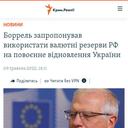
Доступність
посилання
Перейти
НОВИНИ
до
НОВИНИ
Боррель запропонував
основного
ВОДА.КРИМ
матеріалу
використати валютні резерви РФ
ВІДЕО ТА ФОТО
Перейти
на повоєнне відновлення України
до
ПОЛІТИКА
основної
09 травень 2022, 14:11
БЛОГИ
навігації
Перейти
Поділитись
Читати без VPN
ПОГЛЯД
до
ІНТЕРВ'Ю
пошуку
ВСЕ ЗА ДЕНЬ
СПЕЦПРОЕКТИ
ЯК ОБІЙТИ БЛОКУВАННЯ
ДЕПОРТАЦІЯ