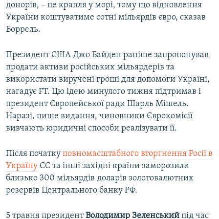
донорів, – це крапля у морі, тому що відновлення
України коштуватиме сотні мільярдів євро, сказав
Боррель.
Президент США Джо Байден раніше запропонував
продати активи російських мільярдерів та
використати виручені гроші для допомоги Україні,
нагадує FT. Цю ідею минулого тижня підтримав і
президент Європейської ради Шарль Мішель.
Наразі, пише видання, чиновники Єврокомісії
вивчають юридичні способи реалізувати її.
Після початку
повномасштабного вторгнення Росії в
Україну
ЄС та інші західні країни заморозили
близько 300 мільярдів доларів золотовалютних
резервів Центрального банку РФ.
5 травня президент
Володимир Зеленський
під час