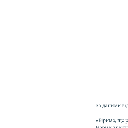
За даними ві
«Віримо, що 
Норми христи