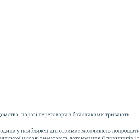
домства, наразі переговори з бойовиками тривають
родина у найближчі дні отримає можливість попрощати
янської моралі вимагають дотримання її принципів і 