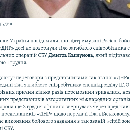
грудня
пеки України повідомили, що підтримувані Росією бой
ДНР» досі не повернули тіло загиблого співробітника 
альних операцій СБУ
Дмитра Каплунова
, який підірвав
ою 1 грудня.
довжує переговори з представниками так званої «ДНР»
одині тіла загиблого співробітника спецпідрозділу ЦС
 різних причин кілька разів перемовини зривалися, н
 них представників авторитетних міжнародних організ
орона ще 2 грудня офіційно звернулась через предста
представників «ДНР» щодо передачі тіла військовослу
ас виконання бойового завдання в так званій «сірій зон
і СБУ.