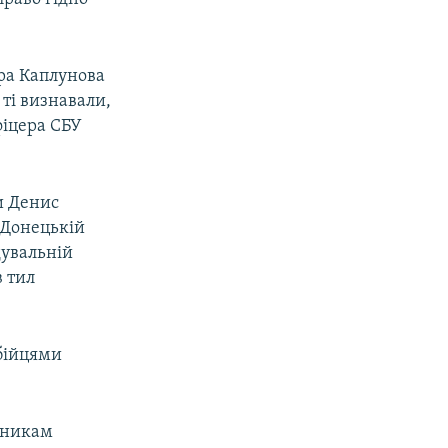
ра Каплунова
 ті визнавали,
фіцера СБУ
и Денис
 Донецькій
дувальній
в тил
 бійцями
вникам