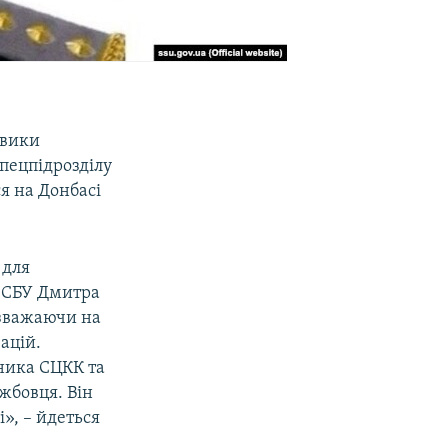
овики
спецпідрозділу
ся на Донбасі
 для
О СБУ Дмитра
езважаючи на
ацій.
вника СЦКК та
жбовця. Він
і», – йдеться