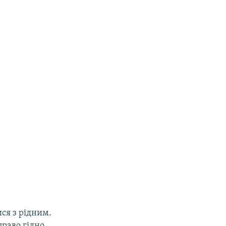
ся з рідним.
право гідно