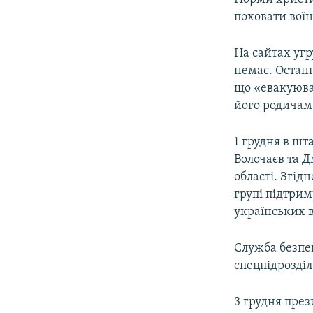
поховати воїн
На сайтах уг
немає. Останн
що «евакуювал
його родичам
1 грудня в шт
Волочаєв та 
області. Згід
групі підтрим
українських 
Служба безпе
спецпідрозділ
3 грудня пре