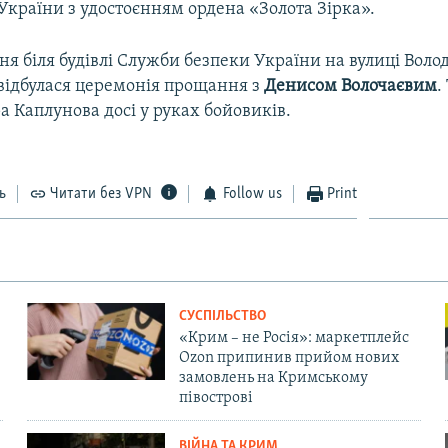
України з удостоєнням ордена «Золота Зірка».
ня біля будівлі Служби безпеки України на вулиці Вол
відбулася церемонія прощання з
Денисом Волочаєвим
.
 Каплунова досі у руках бойовиків.
ь
Читати без VPN
Follow us
Print
СУСПІЛЬСТВО
«Крим – не Росія»: маркетплейс
Ozon припинив прийом нових
замовлень на Кримському
півострові
ВІЙНА ТА КРИМ