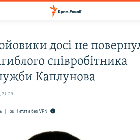
бойовики досі не поверну
агиблого співробітника
лужби Каплунова
 21:09
ь
Читати без VPN