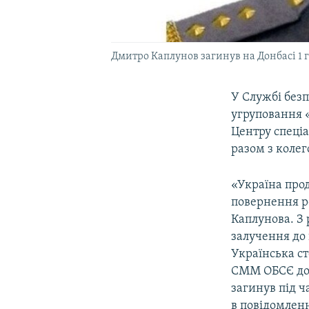
Дмитро Каплунов загинув на Донбасі 1 
У Службі без
угруповання «
Центру спеці
разом з колег
«Україна про
повернення р
Каплунова. З
залучення до
Українська ст
СММ ОБСЄ до 
загинув під ч
в повідомленн