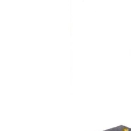
ВІДЕОУРОКИ «ELIFBE»
СВІДЧЕННЯ ОКУПАЦІЇ
УКРАЇНСЬКА ПРОБЛЕМА КРИМУ
ІНФОГРАФІКА