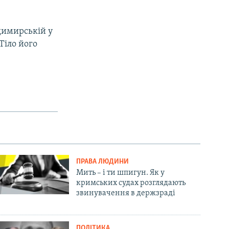
одимирській у
 Тіло його
ПРАВА ЛЮДИНИ
Мить – і ти шпигун. Як у
кримських судах розглядають
звинувачення в держзраді
ПОЛІТИКА