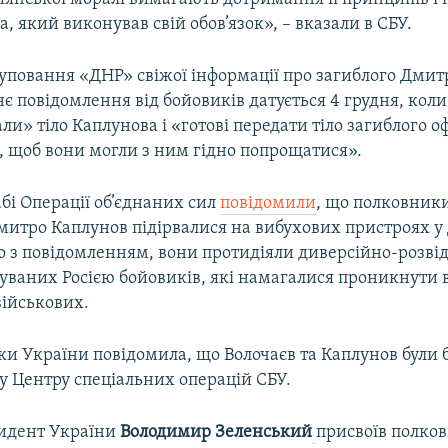
а, який виконував свій обов’язок», – вказали в СБУ.
руповання «ДНР» свіжої інформації про загиблого Дмит
є повідомлення від бойовиків датується 4 грудня, коли
и» тіло Каплунова і «готові передати тіло загиблого о
, щоб вони могли з ним гідно попрощатися».
абі Операції об’єднаних сил
повідомили
, що полковник
Дмитро Каплунов підірвалися на вибухових пристроях у
но з повідомленням, вони протидіяли диверсійно-розві
уваних Росією бойовиків, які намагалися проникнути 
військових.
ки України повідомила, що Волочаєв та Каплунов були
у Центру спеціальних операцій СБУ.
зидент України
Володимир Зеленський
присвоїв полко