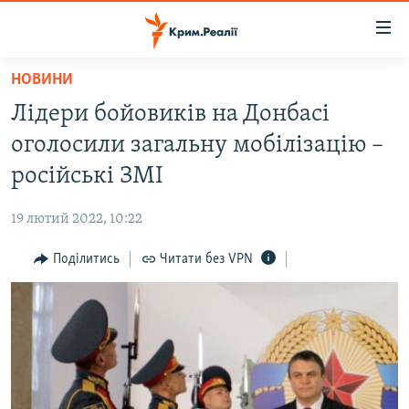
Доступність
посилання
Перейти
НОВИНИ
до
НОВИНИ
Лідери бойовиків на Донбасі
основного
ВОДА.КРИМ
матеріалу
оголосили загальну мобілізацію –
ВІДЕО ТА ФОТО
Перейти
російські ЗМІ
до
ПОЛІТИКА
основної
19 лютий 2022, 10:22
БЛОГИ
навігації
Перейти
Поділитись
Читати без VPN
ПОГЛЯД
до
ІНТЕРВ'Ю
пошуку
ВСЕ ЗА ДЕНЬ
СПЕЦПРОЕКТИ
ЯК ОБІЙТИ БЛОКУВАННЯ
ДЕПОРТАЦІЯ