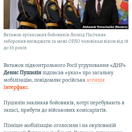
ВІДЕОУРОКИ «ELIFBE»
Русский
СВІДЧЕННЯ ОКУПАЦІЇ
Qırımtatar
УКРАЇНСЬКА ПРОБЛЕМА КРИМУ
Ватажок луганських бойовиків Леонід Пасічник
ДОЛУЧАЙСЯ!
ІНФОГРАФІКА
заборонив виїжджати за межі ОРЛО чоловікам віком від 18
до 55 років
Усі сайти RFE/RL
Ватажок підконтрольного Росії угруповання «ДНР»
Денис Пушилін
підписав «указ» про загальну
мобілізацію, повідомляє російська
агенція
Інтерфакс
.
Пушилін закликав бойовиків, котрі перебувають в
запасі, прибути до військових комісаріатів.
Пізніше мобілізацію оголосили і на окупованій