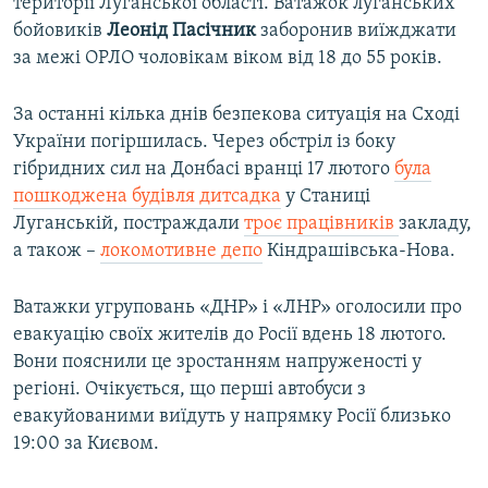
території Луганської області. Ватажок луганських
бойовиків
Леонід Пасічник
заборонив виїжджати
за межі ОРЛО чоловікам віком від 18 до 55 років.
За останні кілька днів безпекова ситуація на Сході
України погіршилась. Через обстріл із боку
гібридних сил на Донбасі вранці 17 лютого
була
пошкоджена будівля дитсадка
у Станиці
Луганській, постраждали
троє працівників
закладу,
а також –
локомотивне депо
Кіндрашівська-Нова.
Ватажки угруповань «ДНР» і «ЛНР» оголосили про
евакуацію своїх жителів до Росії вдень 18 лютого.
Вони пояснили це зростанням напруженості у
регіоні. Очікується, що перші автобуси з
евакуйованими виїдуть у напрямку Росії близько
19:00 за Києвом.