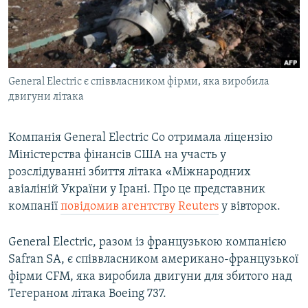
ВІДЕОУРОКИ «ELIFBE»
Русский
СВІДЧЕННЯ ОКУПАЦІЇ
Qırımtatar
УКРАЇНСЬКА ПРОБЛЕМА КРИМУ
General Electric є співвласником фірми, яка виробила
ДОЛУЧАЙСЯ!
ІНФОГРАФІКА
двигуни літака
Компанія General Electric Co отримала ліцензію
Усі сайти RFE/RL
Міністерства фінансів США на участь у
розслідуванні збиття літака «Міжнародних
авіаліній України у Ірані. Про це представник
компанії
повідомив агентству Reuters
у вівторок.
General Electric, разом із французькою компанією
Safran SA, є співвласником американо-французької
фірми CFM, яка виробила двигуни для збитого над
Тегераном літака Boeing 737.