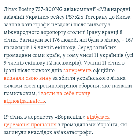
Літак Boeing 737-800NG авіакомпанії «Міжнародні
авіалінії України» рейсу PS752 з Тегерану до Києва
зазнав катастрофи невдовзі після вильоту з
міжнародного аеропорту столиці Ірану вранці 8
січня. Загинули всі 176 людей, які були в літаку, – 167
пасажирів і 9 членів екіпажу. Серед загиблих –
громадяни семи країн, у тому числі 11 українців (усі
9 членів екіпажу і 2 пасажирів). Уранці 11 січня в
Ірані після кількох днів
заперечень
офіційно
визнали свою вину
за збиття українського літака
силами своєї протиповітряної оборони, яке назвали
помилковим, і
взяли на себе повну
відповідальність
.
19 січня в аеропорту «Бориспіль»
відбулася
церемонія прощання
з громадянами України, які
загинули внаслідок авіакатастрофи.