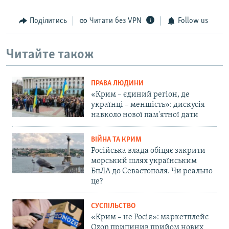
Поділитись
Читати без VPN
Follow us
Читайте також
ПРАВА ЛЮДИНИ
«Крим – єдиний регіон, де
українці – меншість»: дискусія
навколо нової пам'ятної дати
ВІЙНА ТА КРИМ
Російська влада обіцяє закрити
морський шлях українським
БпЛА до Севастополя. Чи реально
це?
СУСПІЛЬСТВО
«Крим – не Росія»: маркетплейс
Ozon припинив прийом нових