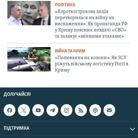
ПОЛІТИКА
«Короткострокова акція
перетворилася на війну на
виснаження»: Як пропаганда РФ
у Криму пояснює невдачі «СВО»
та залякує «мінними атаками»
ВІЙНА ТА КРИМ
«Полювання на колони». Як ЗСУ
ріжуть військову логістику Росії в
Криму
ДОЛУЧАЙСЯ!
ПІДТРИМКА