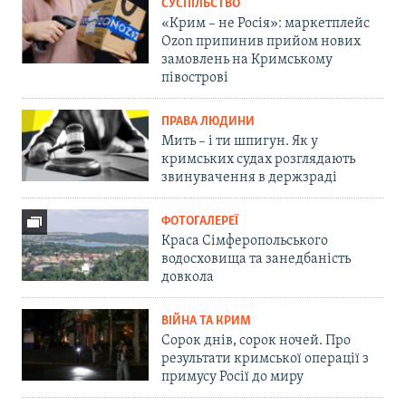
СУСПІЛЬСТВО
«Крим – не Росія»: маркетплейс
Ozon припинив прийом нових
замовлень на Кримському
півострові
ПРАВА ЛЮДИНИ
Мить – і ти шпигун. Як у
кримських судах розглядають
звинувачення в держзраді
ФОТОГАЛЕРЕЇ
Краса Сімферопольського
водосховища та занедбаність
довкола
ВІЙНА ТА КРИМ
Сорок днів, сорок ночей. Про
результати кримської операції з
примусу Росії до миру