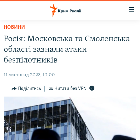
Доступність
посилання
Перейти
НОВИНИ
до
НОВИНИ
Росія: Московська та Смоленська
основного
ВОДА.КРИМ
матеріалу
області зазнали атаки
ВІДЕО ТА ФОТО
Перейти
безпілотників
до
ПОЛІТИКА
основної
11 листопад 2023, 10:00
БЛОГИ
навігації
Перейти
Поділитись
Читати без VPN
ПОГЛЯД
до
ІНТЕРВ'Ю
пошуку
ВСЕ ЗА ДЕНЬ
СПЕЦПРОЕКТИ
ЯК ОБІЙТИ БЛОКУВАННЯ
ДЕПОРТАЦІЯ