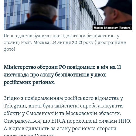
ВІДЕОУРОКИ «ELIFBE»
Русский
СВІДЧЕННЯ ОКУПАЦІЇ
Qırımtatar
УКРАЇНСЬКА ПРОБЛЕМА КРИМУ
Пошкоджена будівля внаслідок атаки безпілотника у
ДОЛУЧАЙСЯ!
ІНФОГРАФІКА
столиці Росії. Москва, 24 липня 2023 року (ілюстраційне
фото)
Усі сайти RFE/RL
Міністерство оборони РФ повідомило в ніч на 11
листопада про атаку безпілотників у двох
російських регіонах.
Згідно з повідомленням російського відомства у
Telegram, вночі була здійснена спроба атакувати
об’єкти у Смоленській та Московській областях.
Стверджується, що БПЛА перехоплені силами ППО.
А відповідальність за атаку російська сторона