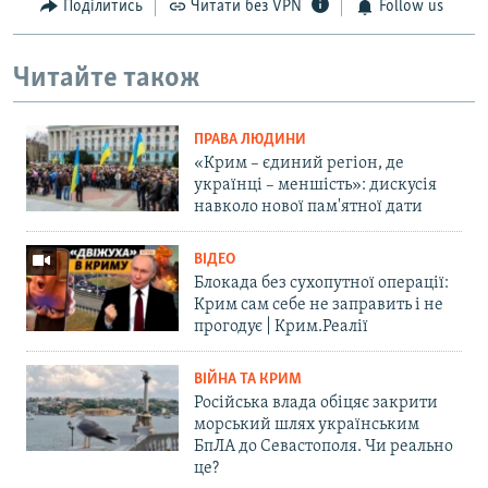
Поділитись
Читати без VPN
Follow us
Читайте також
ПРАВА ЛЮДИНИ
«Крим – єдиний регіон, де
українці – меншість»: дискусія
навколо нової пам'ятної дати
ВІДЕО
Блокада без сухопутної операції:
Крим сам себе не заправить і не
прогодує | Крим.Реалії
ВІЙНА ТА КРИМ
Російська влада обіцяє закрити
морський шлях українським
БпЛА до Севастополя. Чи реально
це?