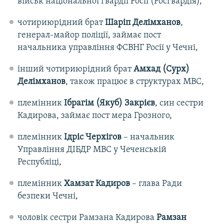
військ національної гвардії Росії (Росгвардія),
чотириюрідний брат
Шаріп Делімханов
,
генерал-майор поліції, займає пост
начальника управління ФСВНГ Росії у Чечні,
інший чотириюрідний брат
Амхад (Сурх)
Делімханов
, також працює в структурах МВС,
племінник
Ібрагім (Якуб) Закрієв
, син сестри
Кадирова, займає пост мера Грозного,
племінник
Ідріс Черхігов
– начальник
Управління ДІБДР МВС у Чеченській
Республіці,
племінник
Хамзат Кадиров
– глава Ради
безпеки Чечні,
чоловік сестри Рамзана Кадирова
Рамзан