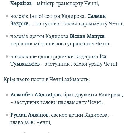
Черхігов
– міністр транспорту Чечні,
чоловік іншої сестри Кадирова,
Салман
Закрієв
, – заступник голови парламенту Чечні,
чоловік дочки Кадирова
Вісхан Мацуєв
–
керівник міграційного управління Чечні,
чоловік ще однієї родички Кадирова
Іса
Тумхаджіев
– заступник голови уряду Чечні.
Крім цього пости в Чечні займають:
Асланбек Айдаміров
, брат дружини Кадирова,
– заступник голови парламенту Чечні,
Руслан Алханов
, свекор дочки Кадирова, –
глава МВС Чечні,