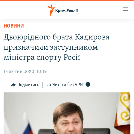
Доступність
посилання
Перейти
НОВИНИ
до
НОВИНИ
Двоюрідного брата Кадирова
основного
ВОДА.КРИМ
матеріалу
призначили заступником
ВІДЕО ТА ФОТО
Перейти
міністра спорту Росії
до
ПОЛІТИКА
основної
13 лютий 2020, 10:19
БЛОГИ
навігації
Перейти
Поділитись
Читати без VPN
ПОГЛЯД
до
ІНТЕРВ'Ю
пошуку
ВСЕ ЗА ДЕНЬ
СПЕЦПРОЕКТИ
ЯК ОБІЙТИ БЛОКУВАННЯ
ДЕПОРТАЦІЯ