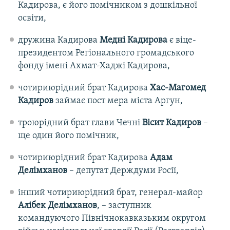
Кадирова, є його помічником з дошкільної
освіти,
дружина Кадирова
Медні Кадирова
є віце-
президентом Регіонального громадського
фонду імені Ахмат-Хаджі Кадирова,
чотириюрідний брат Кадирова
Хас-Магомед
Кадиров
займає пост мера міста Аргун,
троюрідний брат глави Чечні
Вісит Кадиров
–
ще один його помічник,
чотириюрідний брат Кадирова
Адам
Делімханов
– депутат Держдуми Росії,
інший чотириюрідний брат, генерал-майор
Алібек Делімханов
, – заступник
командуючого Північнокавказьким округом