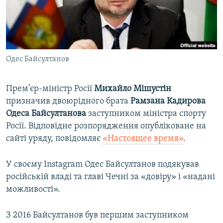
ВІДЕОУРОКИ «ELIFBE»
Русский
СВІДЧЕННЯ ОКУПАЦІЇ
Qırımtatar
УКРАЇНСЬКА ПРОБЛЕМА КРИМУ
Одес Байсултанов
ДОЛУЧАЙСЯ!
ІНФОГРАФІКА
Прем’єр-міністр Росії
Михайло Мішустін
призначив двоюрідного брата
Рамзана Кадирова
Усі сайти RFE/RL
Одеса Байсултанова
заступником міністра спорту
Росії. Відповідне розпорядження опубліковане на
сайті уряду, повідомляє
«Настоящее время»
.
У своєму Instagram Одес Байсултанов подякував
російській владі та главі Чечні за «довіру» і «надані
можливості».
З 2016 Байсултанов був першим заступником