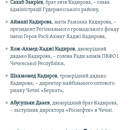
Сахаб Закрієв
, брат зятя Кадирова, – глава
адміністрації Гудермесського району,
Аймані Кадирова
, мати Рамзана Кадирова, –
президент Регіонального громадського фонду
імені Героя Росії Ахмат-Хаджі Кадирова,
Хож-Ахмед-Хаджі Кадиров
, двоюрідний
дядько Кадирова, – голова Ради алімів ПКФО і
Чеченської Республіки,
Шахмомед Кадиров
, троюрідний дядько
Кадирова, – директор найбільшого оптового
ринку Чечні «Беркат»,
Абусупьян Дааев
, двоюрідний брат Кадирова,
– заступник директора «Роснефти» в Чечні.