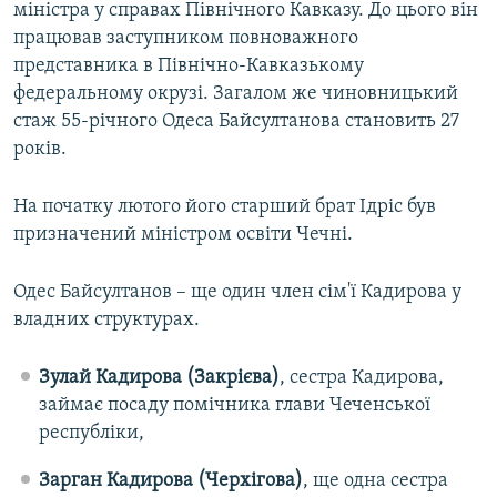
міністра у справах Північного Кавказу. До цього він
працював заступником повноважного
представника в Північно-Кавказькому
федеральному окрузі. Загалом же чиновницький
стаж 55-річного Одеса Байсултанова становить 27
років.
На початку лютого його старший брат Ідріс був
призначений міністром освіти Чечні.
Одес Байсултанов – ще один член сім'ї Кадирова у
владних структурах.
Зулай Кадирова (Закрієва)
, сестра Кадирова,
займає посаду помічника глави Чеченської
республіки,
Зарган Кадирова (Черхігова)
, ще одна сестра