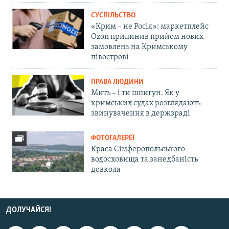
СУСПІЛЬСТВО
«Крим – не Росія»: маркетплейс
Ozon припинив прийом нових
замовлень на Кримському
півострові
ПРАВА ЛЮДИНИ
Мить – і ти шпигун. Як у
кримських судах розглядають
звинувачення в держзраді
ФОТОГАЛЕРЕЇ
Краса Сімферопольського
водосховища та занедбаність
довкола
ДОЛУЧАЙСЯ!