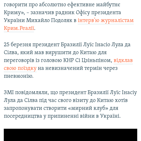
говорити про абсолютно ефективне майбутнє
Криму», – зазначив радник Офісу президента
України Михайло Подоляк в
інтерв'ю журналістам
Крим.Реалії
.
25 березня президент Бразилії Луїс Інасіо Лула да
Сілва, який мав вирушити до Китаю для
переговорів із головою КНР Сі Цзіньпіном,
відклав
свою поїздку
на невизначений термін через
пневмонію.
ЗМІ повідомляли, що президент Бразилії Луїс Інасіу
Лула да Сілва під час свого візиту до Китаю хотів
запропонувати створити «мирний клуб» для
посередництва у припиненні війни в Україні.