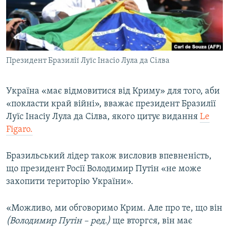
ВІДЕОУРОКИ «ELIFBE»
Русский
СВІДЧЕННЯ ОКУПАЦІЇ
Qırımtatar
УКРАЇНСЬКА ПРОБЛЕМА КРИМУ
Президент Бразилії Луїс Інасіо Лула да Сілва
ДОЛУЧАЙСЯ!
ІНФОГРАФІКА
Україна «має відмовитися від Криму» для того, аби
«покласти край війні», вважає президент Бразилії
Усі сайти RFE/RL
Луїс Інасіу Лула да Сілва, якого цитує видання
Le
Figaro.
Бразильський лідер також висловив впевненість,
що президент Росії Володимир Путін «не може
захопити територію України».
«Можливо, ми обговоримо Крим. Але про те, що він
(Володимир Путін – ред.)
ще вторгся, він має