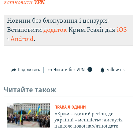
встановити
VPN
.
Новини без блокування і цензури!
Встановити
додаток
Крим.Реалії для
iOS
і
Android
.
Поділитись
Читати без VPN
Follow us
Читайте також
ПРАВА ЛЮДИНИ
«Крим – єдиний регіон, де
українці – меншість»: дискусія
навколо нової пам'ятної дати