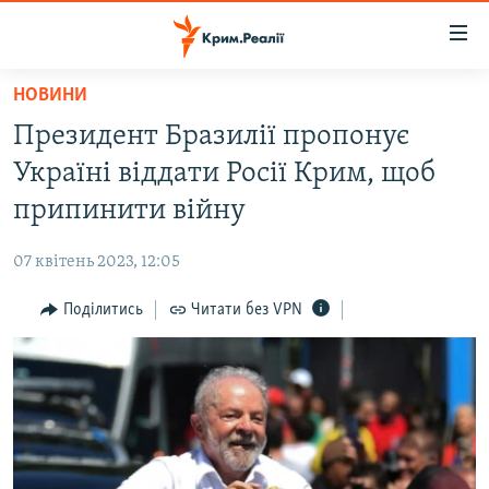
Доступність
посилання
Перейти
НОВИНИ
до
НОВИНИ
Президент Бразилії пропонує
основного
ВОДА.КРИМ
матеріалу
Україні віддати Росії Крим, щоб
ВІДЕО ТА ФОТО
Перейти
припинити війну
до
ПОЛІТИКА
основної
07 квітень 2023, 12:05
БЛОГИ
навігації
Перейти
Поділитись
Читати без VPN
ПОГЛЯД
до
ІНТЕРВ'Ю
пошуку
ВСЕ ЗА ДЕНЬ
СПЕЦПРОЕКТИ
ЯК ОБІЙТИ БЛОКУВАННЯ
ДЕПОРТАЦІЯ