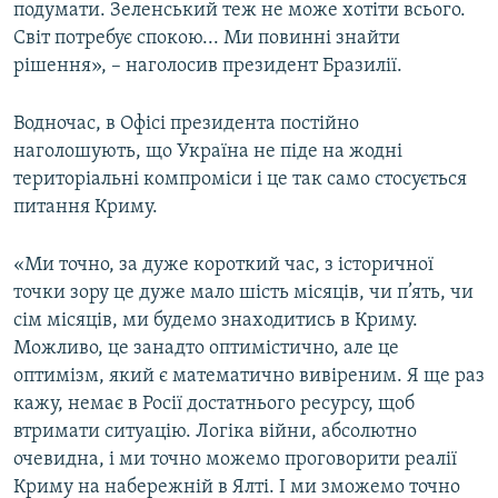
подумати. Зеленський теж не може хотіти всього.
Світ потребує спокою... Ми повинні знайти
рішення», – наголосив президент Бразилії.
Водночас, в Офісі президента постійно
наголошують, що Україна не піде на жодні
територіальні компроміси і це так само стосується
питання Криму.
«Ми точно, за дуже короткий час, з історичної
точки зору це дуже мало шість місяців, чи п’ять, чи
сім місяців, ми будемо знаходитись в Криму.
Можливо, це занадто оптимістично, але це
оптимізм, який є математично вивіреним. Я ще раз
кажу, немає в Росії достатнього ресурсу, щоб
втримати ситуацію. Логіка війни, абсолютно
очевидна, і ми точно можемо проговорити реалії
Криму на набережній в Ялті. І ми зможемо точно