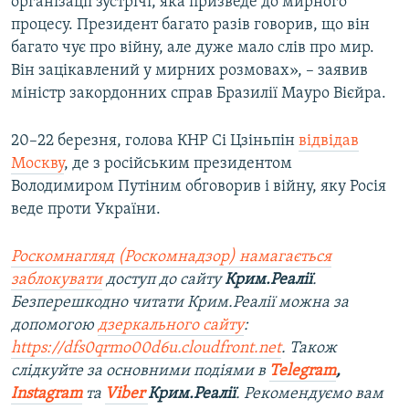
організації зустрічі, яка призведе до мирного
процесу. Президент багато разів говорив, що він
багато чує про війну, але дуже мало слів про мир.
Він зацікавлений у мирних розмовах», – заявив
міністр закордонних справ Бразилії Мауро Вієйра.
20–22 березня, голова КНР Сі Цзіньпін
відвідав
Москву
, де з російським президентом
Володимиром Путіним обговорив і війну, яку Росія
веде проти України.
Роскомнагляд (Роскомнадзор) намагається
заблокувати
доступ до сайту
Крим.Реалії
.
Безперешкодно читати Крим.Реалії можна за
допомогою
дзеркального сайту
:
https://dfs0qrmo00d6u.cloudfront.net
. Також
слідкуйте за основними подіями в
Telegram
,
Instagram
та
Viber
Крим.Реалії
. Ре
комендуємо вам