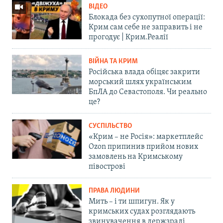
ВІДЕО
Блокада без сухопутної операції:
Крим сам себе не заправить і не
прогодує | Крим.Реалії
ВІЙНА ТА КРИМ
Російська влада обіцяє закрити
морський шлях українським
БпЛА до Севастополя. Чи реально
це?
СУСПІЛЬСТВО
«Крим – не Росія»: маркетплейс
Ozon припинив прийом нових
замовлень на Кримському
півострові
ПРАВА ЛЮДИНИ
Мить – і ти шпигун. Як у
кримських судах розглядають
звинувачення в держзраді