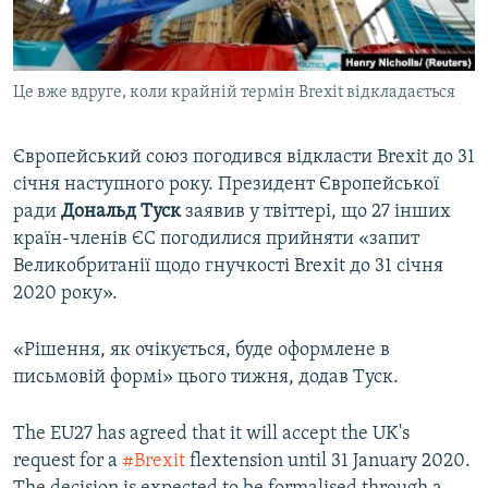
ВІДЕОУРОКИ «ELIFBE»
Русский
СВІДЧЕННЯ ОКУПАЦІЇ
Qırımtatar
Це вже вдруге, коли крайній термін Brexit відкладається
УКРАЇНСЬКА ПРОБЛЕМА КРИМУ
ДОЛУЧАЙСЯ!
ІНФОГРАФІКА
Європейський союз погодився відкласти Brexit до 31
січня наступного року. Президент Європейської
ради
Дональд Туск
заявив у твіттері, що 27 інших
Усі сайти RFE/RL
країн-членів ЄС погодилися прийняти «запит
Великобританії щодо гнучкості Brexit до 31 січня
2020 року».
«Рішення, як очікується, буде оформлене в
письмовій формі» цього тижня, додав Туск.
The EU27 has agreed that it will accept the UK's
request for a
#Brexit
flextension until 31 January 2020.