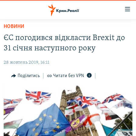
Доступність
посилання
Перейти
НОВИНИ
до
НОВИНИ
ЄС погодився відкласти Brexit до
основного
ВОДА.КРИМ
матеріалу
31 січня наступного року
ВІДЕО ТА ФОТО
Перейти
до
28 жовтень 2019, 16:11
ПОЛІТИКА
основної
БЛОГИ
Поділитись
Читати без VPN
навігації
Перейти
ПОГЛЯД
до
ІНТЕРВ'Ю
пошуку
ВСЕ ЗА ДЕНЬ
СПЕЦПРОЕКТИ
ЯК ОБІЙТИ БЛОКУВАННЯ
ДЕПОРТАЦІЯ