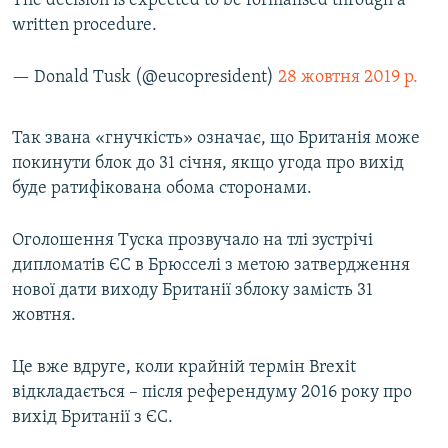
The decision is expected to be formalised through a
written procedure.
— Donald Tusk (@eucopresident)
28 жовтня 2019 р.
Так звана «гнучкість» означає, що Британія може
покинути блок до 31 січня, якщо угода про вихід
буде ратифікована обома сторонами.
Оголошення Туска прозвучало на тлі зустрічі
дипломатів ЄС в Брюсселі з метою затвердження
нової дати виходу Британії зблоку замість 31
жовтня.
Це вже вдруге, коли крайній термін Brexit
відкладається – після референдуму 2016 року про
вихід Британії з ЄС.