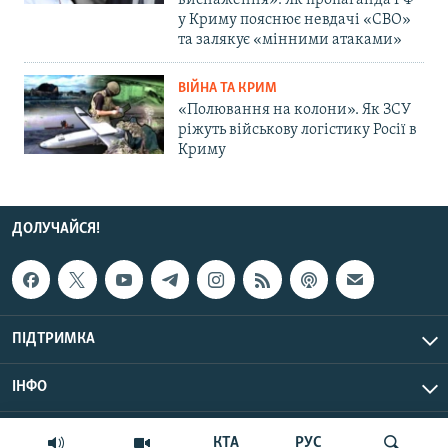
виснаження»: Як пропаганда РФ
у Криму пояснює невдачі «СВО»
та залякує «мінними атаками»
ВІЙНА ТА КРИМ
«Полювання на колони». Як ЗСУ
ріжуть військову логістику Росії в
Криму
ДОЛУЧАЙСЯ!
ПІДТРИМКА
ІНФО
© Крим.Реалії, 2026 | Усі права застережено.
КТА
РУС