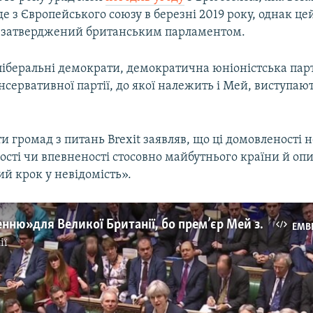
е з Європейського союзу в березні 2019 року, однак ц
 затверджений британським парламентом.
іберальні демократи, демократична юніоністська парт
нсервативної партії, до якої належить і Мей, виступаю
и громад з питань Brexit заявляв, що ці домовленості 
ості чи впевненості стосовно майбутнього країни й оп
й крок у невідомість».
«Ні поверненню» для Великої Британії, бо прем’єр Мей запускає «Брекзит» (відео)
EMB
ії