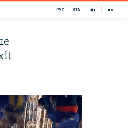
РУС
КТА
де
xit