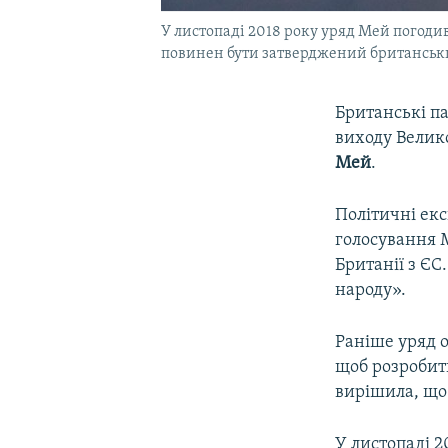
У листопаді 2018 року уряд Мей погодив
повинен бути затверджений британсь
Британські п
виходу Велик
Мей
.
Політичні ек
голосування М
Британії з ЄС
народу».
Раніше уряд о
щоб розробит
вирішила, що 
У листопаді 