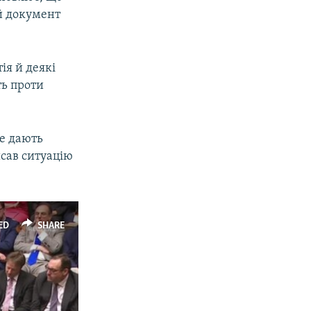
ей документ
ія й деякі
ть проти
не дають
исав ситуацію
ED
SHARE