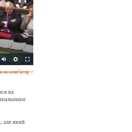
и на комп'ютер
SHARE
ися на
рихильники
, але який
px
width