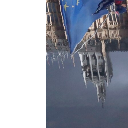
ВІДЕОУРОКИ «ELIFBE»
СВІДЧЕННЯ ОКУПАЦІЇ
УКРАЇНСЬКА ПРОБЛЕМА КРИМУ
ІНФОГРАФІКА