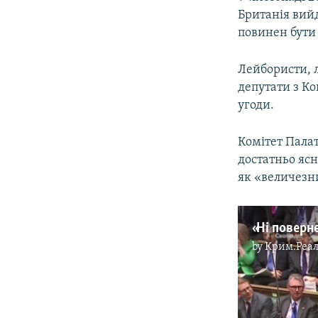
Британія вийд
повинен бути
Лейбористи, л
депутати з Ко
угоди.
Комітет Палат
достатньо ясн
як «величезни
by
Крим.Реал