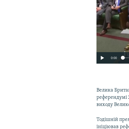
0:00
Велика Британ
референдумі 
виходу Велико
Тодішній прем
ініціював реф