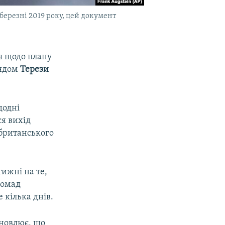
 березні 2019 року, цей документ
я щодо плану
рядом
Терези
додні
ся вихід
 британського
тижні на те,
ромад
 кілька днів.
ановлює, що