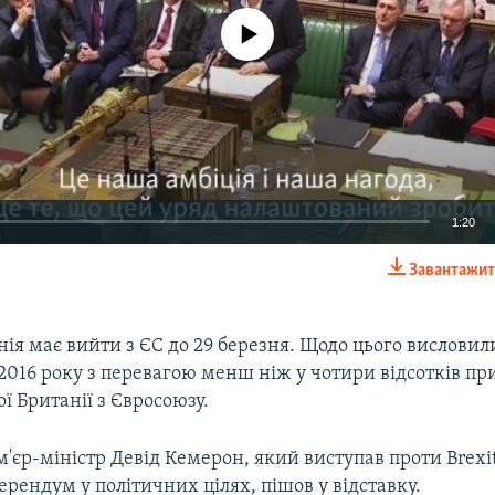
No media source currently available
1:20
Завантажит
EMBED
ія має вийти з ЄС до 29 березня. Щодо цього висловил
2016 року з перевагою менш ніж у чотири відсотків п
ї Британії з Євросоюзу.
'єр-міністр Девід Кемерон, який виступав проти Brexit
ерендум у політичних цілях, пішов у відставку.