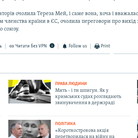
торів очолила Тереза Мей, і саме вона, хоча і вважала
 членства країни в ЄС, очолила переговори про вихід 
о союзу.
ь
Читати без VPN
Follow us
Print
ПРАВА ЛЮДИНИ
Мить – і ти шпигун. Як у
кримських судах розглядають
звинувачення в держзраді
ПОЛІТИКА
«Короткострокова акція
перетворилася на війну на