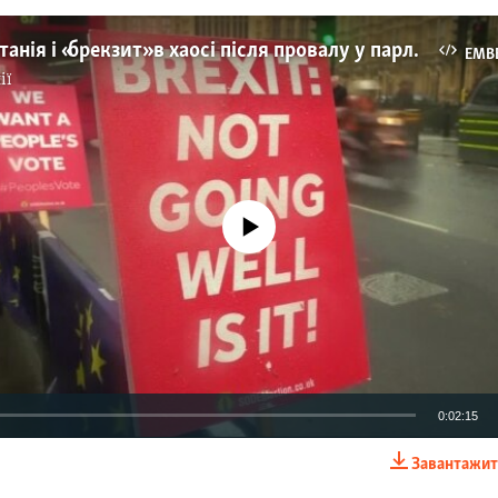
Великобританія і «брекзит» в хаосі після провалу у парламенті – відео
EMB
ії
No media source currently available
0:02:15
Завантажит
EMBED