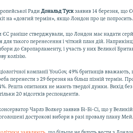
ропейської Ради
Дональд Туск
заявив 14 березня, що Є
xit на «довгий термін», якщо Лондон про це попросить
 ЄС раніше стверджували, що Лондон має надати сер
 для такого перенесення і чіткий план дій. Наприкінц
ибори до Європарламенту, і участь у них Великої Брита
ву колізію.
іологічної компанії YouGov, 49% британців вважають, 
реба перенести з 29 березня на більш пізній термін. Пр
%. Решта опитаних не мають твердої думки. Вихід без 
ільки 20 відсотків респондентів.
онсерватор Чарлз Волкер заявив Бі-Бі-Сі, що у Великій
оголошені дострокові вибори в разі провалу плану Мей
політики заявляють
, що більше не будуть вести з Лонд