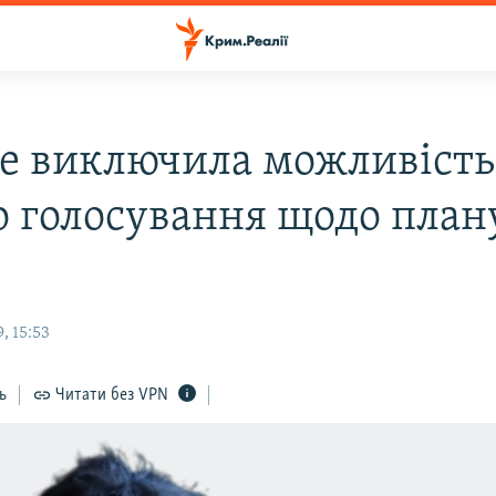
е виключила можливість
о голосування щодо план
, 15:53
ь
Читати без VPN