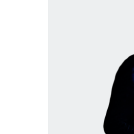
ВІДЕОУРОКИ «ELIFBE»
СВІДЧЕННЯ ОКУПАЦІЇ
УКРАЇНСЬКА ПРОБЛЕМА КРИМУ
ІНФОГРАФІКА