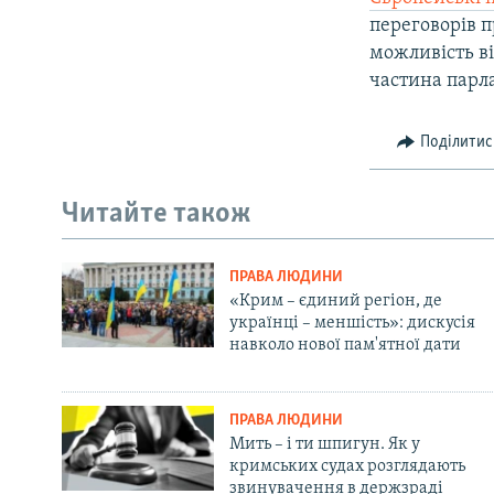
переговорів п
можливість ві
частина парл
Поділитис
Читайте також
ПРАВА ЛЮДИНИ
«Крим – єдиний регіон, де
українці – меншість»: дискусія
навколо нової пам'ятної дати
ПРАВА ЛЮДИНИ
Мить – і ти шпигун. Як у
кримських судах розглядають
звинувачення в держзраді