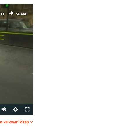
ED
SHARE
и на комп'ютер
SHARE