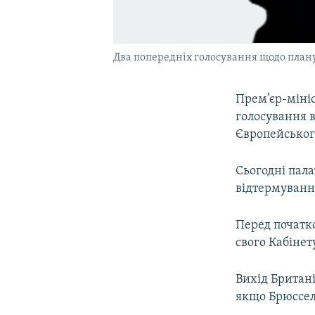
Два попередніх голосування щодо план
Прем’єр-мініс
голосування в
Європейського
Сьогодні пал
відтермування
Перед початко
свого Кабінет
Вихід Британі
якщо Брюссель