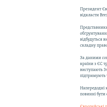
Президент Єв
відкласти Bre
Представники
обґрунтування
відбудуться в
складну право
За даними соц
країни з ЄС т
виступають 34
підтримують т
Напередодні к
повинні бути 
Європейські 