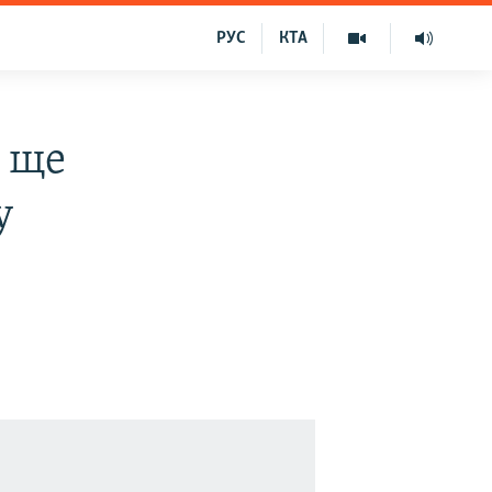
РУС
КТА
 ще
у