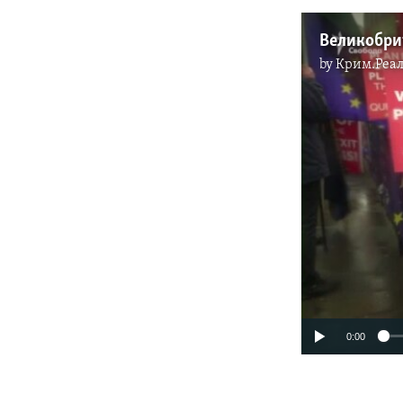
by
Крим.Реал
0:00