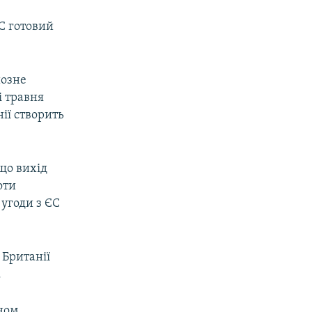
С готовий
.
йозне
і травня
нії створить
px
width
що вихід
оти
угоди з ЄС
 Британії
.
оном