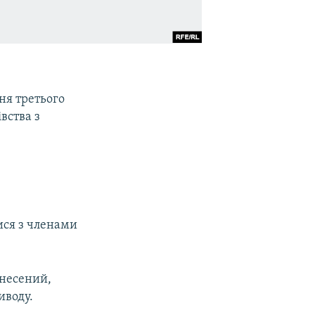
ня третього
вства з
ися з членами
енесений,
иводу.