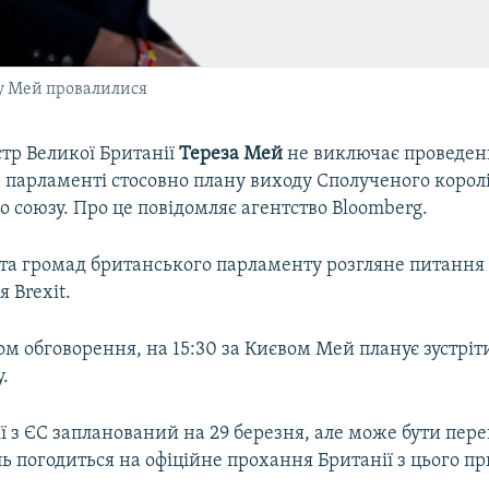
у Мей провалилися
тр Великої Британії
Тереза Мей
не виключає проведен
 парламенті стосовно плану виходу Сполученого королі
 союзу. Про це повідомляє агентство Bloomberg.
ата громад британського парламенту розгляне питання
 Brexit.
м обговорення, на 15:30 за Києвом Мей планує зустріт
у.
ї з ЄС запланований на 29 березня, але може бути пер
 погодиться на офіційне прохання Британії з цього пр