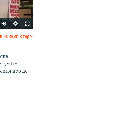
и на комп'ютер
SHARE
льше
иту» без
осити про це
px
width