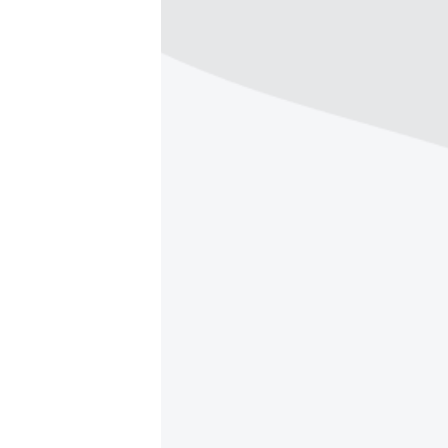
ВІДЕОУРОКИ «ELIFBE»
СВІДЧЕННЯ ОКУПАЦІЇ
УКРАЇНСЬКА ПРОБЛЕМА КРИМУ
ІНФОГРАФІКА