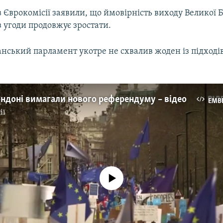
 Єврокомісії заявили, що ймовірність виходу Великої Б
 угоди продовжує зростати.
анський парламент укотре не схвалив жоден із підході
Лондоні вимагали нового референдуму – відео
EMB
ії
No media source currently available