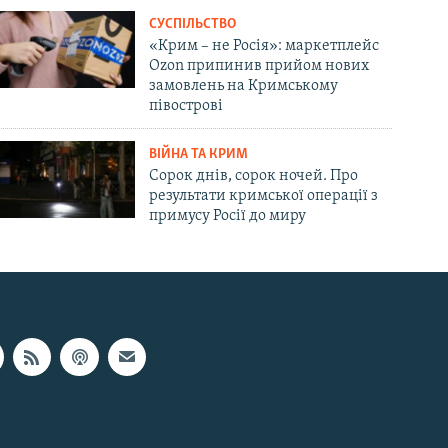
СУСПІЛЬСТВО
«Крим – не Росія»: маркетплейс
Ozon припинив прийом нових
замовлень на Кримському
півострові
ВІЙНА ТА КРИМ
Сорок днів, сорок ночей. Про
результати кримської операції з
примусу Росії до миру