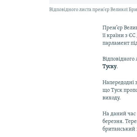
Відповідного листа прем'єр Великої Бри
Прем’єр Вели
її країни з Є
парламент пі
Відповідного 
Туску
.
Напередодні з
що Туск проп
виходу.
На даний час 
березня. Тере
британський п