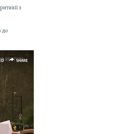
ританії з
в до
ED
SHARE