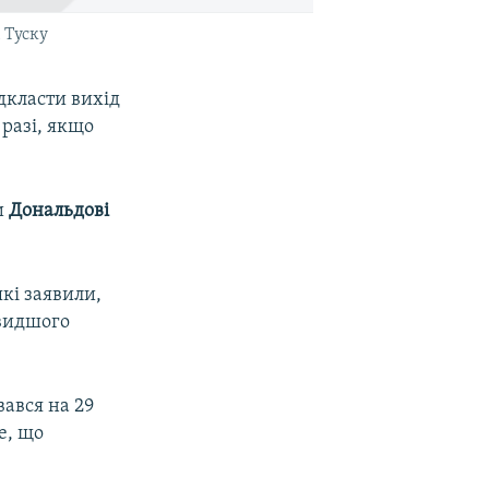
 Туску
дкласти вихід
 разі, якщо
и
Дональдові
кі заявили,
швидшого
вався на 29
е, що
.