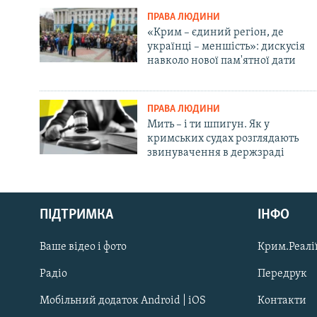
ПРАВА ЛЮДИНИ
«Крим – єдиний регіон, де
українці – меншість»: дискусія
навколо нової пам'ятної дати
ПРАВА ЛЮДИНИ
Мить – і ти шпигун. Як у
кримських судах розглядають
звинувачення в держзраді
Русский
ПІДТРИМКА
ІНФО
Qırımtatar
Ваше відео і фото
Крим.Реалії
ДОЛУЧАЙСЯ!
Радіо
Передрук
Мобільний додаток Android | iOS
Контакти