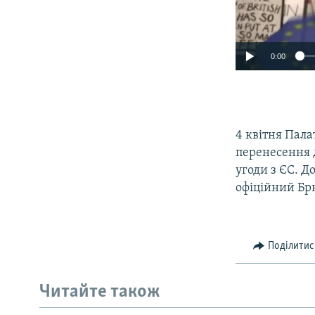
0:00
4 квітня Пала
перенесення 
угоди з ЄС. Д
офіційний Бр
Поділитис
Читайте також