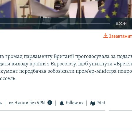
0:00:44
Завантажит
EMBED
та громад парламенту Британії проголосувала за пода
дати виходу країни з Євросоюзу, щоб уникнути «Брекз
окумент передбачав зобов’язати прем’єр-міністра попр
юссель.
ь
Читати без VPN
Follow us
Print