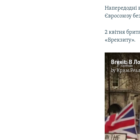
Напередодні в
Євросоюзу без
2 квітня брит
«Брекзиту».
Brexit: В 
by
Крим.Реал