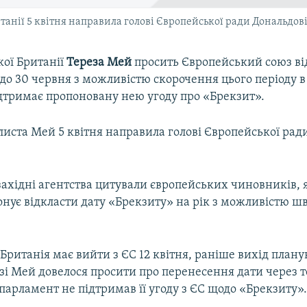
танії 5 квітня направила голові Європейської ради Дональдові
кої Британії
Тереза Мей
просить Європейський союз ві
С до 30 червня з можливістю скорочення цього періоду в
дтримає пропоновану нею угоду про «Брекзит».
листа Мей 5 квітня направила голові Європейської рад
ахідні агентства цитували європейських чиновників, я
онує відкласти дату «Брекзиту» на рік з можливістю 
Британія має вийти з ЄС 12 квітня, раніше вихід плану
зі Мей довелося просити про перенесення дати через т
арламент не підтримав її угоду з ЄС щодо «Брекзиту»