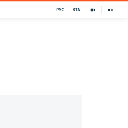
РУС
КТА