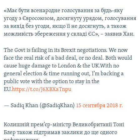
«Має бути всенародне голосування за будь-яку
угоду з Євросоюзом, досягнуту урядом, голосування
за вихід без угоди, якщо її не досягнуть, а також
можливість збереження у складі ЄС», – заявив Хан.
The Govt is failing in its Brexit negotiations. We now
face the real risk of a bad deal, or no deal. Both would
cause huge damage to London & the UK.With no
general election & time running out, I’m backing a
public vote with the option to stay in the
EU.
https://t.co/J6XBXaTnpu
— Sadiq Khan (@SadiqKhan)
15 сентября 2018 г.
Колишній прем’єр-міністр Великобританії Тоні
Блер також підтримав заклики до ще одного