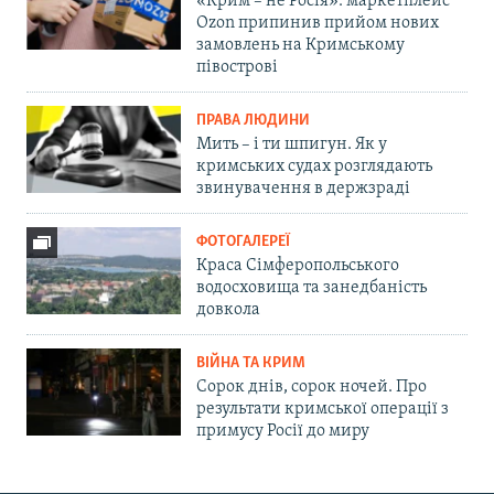
«Крим – не Росія»: маркетплейс
Ozon припинив прийом нових
замовлень на Кримському
півострові
ПРАВА ЛЮДИНИ
Мить – і ти шпигун. Як у
кримських судах розглядають
звинувачення в держзраді
ФОТОГАЛЕРЕЇ
Краса Сімферопольського
водосховища та занедбаність
довкола
ВІЙНА ТА КРИМ
Сорок днів, сорок ночей. Про
результати кримської операції з
примусу Росії до миру