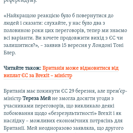
референдуму.
«Найкращою реакцією було б повернутися до
людей і сказати: слухайте, у нас було два з
половиною роки цих переговорів, тепер ми знаємо
всі варіанти. Ви хочете продовжити вихід з ЄС чи
залишитися?», – заявив 15 вересня у Лондоні Тоні
Блер.
Читайте також:
Британія може відмовитися від
виплат ЄС за Brexit – міністр
Британія має покинути ЄС 29 березня, але прем’єр-
міністр
Тереза Мей
не змогла досягти угоди з
учасниками переговорів, що викликало деякі
побоювання щодо «безрезультатності» Brexit і як
наслідку – можливих економічних потрясінь для
Британії. Мей неодноразово заявляла, що другого