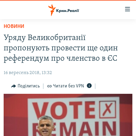
Доступність
посилання
Перейти
НОВИНИ
до
НОВИНИ
Уряду Великобританії
основного
ВОДА.КРИМ
матеріалу
пропонують провести ще один
ВІДЕО ТА ФОТО
Перейти
референдум про членство в ЄС
до
ПОЛІТИКА
основної
16 вересень 2018, 13:32
БЛОГИ
навігації
Перейти
Поділитись
Читати без VPN
ПОГЛЯД
до
ІНТЕРВ'Ю
пошуку
ВСЕ ЗА ДЕНЬ
СПЕЦПРОЕКТИ
ЯК ОБІЙТИ БЛОКУВАННЯ
ДЕПОРТАЦІЯ