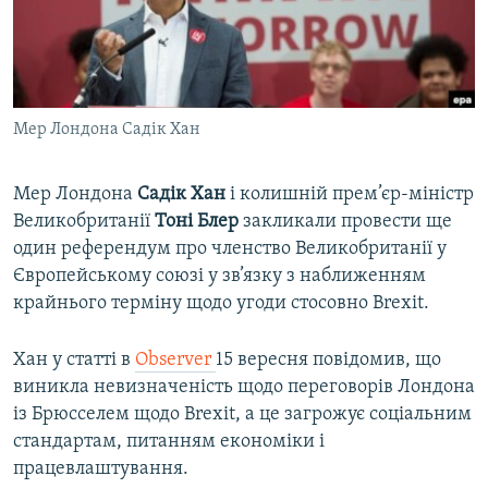
ВІДЕОУРОКИ «ELIFBE»
Русский
СВІДЧЕННЯ ОКУПАЦІЇ
Qırımtatar
УКРАЇНСЬКА ПРОБЛЕМА КРИМУ
Мер Лондона Садік Хан
ДОЛУЧАЙСЯ!
ІНФОГРАФІКА
Мер Лондона
Садік Хан
і колишній прем’єр-міністр
Великобританії
Тоні Блер
закликали провести ще
Усі сайти RFE/RL
один референдум про членство Великобританії у
Європейському союзі у зв’язку з наближенням
крайнього терміну щодо угоди стосовно Brexit.
Хан у статті в
Observer
15 вересня повідомив, що
виникла невизначеність щодо переговорів Лондона
із Брюсселем щодо Brexit, а це загрожує соціальним
стандартам, питанням економіки і
працевлаштування.