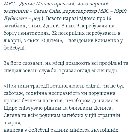
МВС – Денис Монастирський, його перший
заступник – Євген Єнін, держсекретар МВС – Юрій
Лубкович – ред.
). Всього наразі відомо про 16
загиблих, з них 2 дітей. З них 9 перебували на
борту гвинтокрила. 22 потерпілих перебувають в
лікарні, з яких 10 дітей»,
–
повідомив Клименко у
фейсбуці.
За його словами, на місці працюють всі профільні та
спеціалізовані служби. Триває огляд місця події.
«Причини трагедії встановлюють слідчі. Чи це був
саботаж, технічна несправність чи порушення
правил безпеки польотів, незабаром дізнаємося.
Щиро співчуваю рідним та близьким Дениса,
Євгена та всім родинам загиблих у цій страшній
аварії»,
–
написав у фейсбуці радник міністра внутрішніх