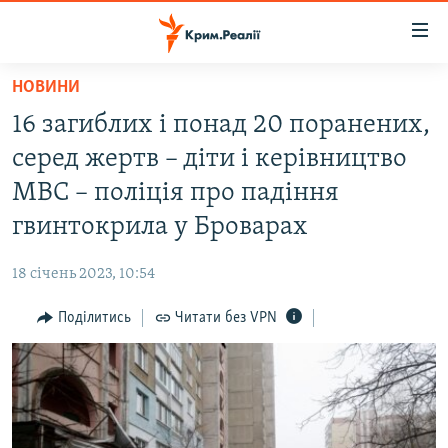
Доступність
посилання
Перейти
НОВИНИ
до
НОВИНИ
16 загиблих і понад 20 поранених,
основного
ВОДА.КРИМ
матеріалу
серед жертв – діти і керівництво
ВІДЕО ТА ФОТО
Перейти
МВС – поліція про падіння
до
ПОЛІТИКА
гвинтокрила у Броварах
основної
БЛОГИ
навігації
18 січень 2023, 10:54
Перейти
ПОГЛЯД
до
Поділитись
Читати без VPN
ІНТЕРВ'Ю
пошуку
ВСЕ ЗА ДЕНЬ
СПЕЦПРОЕКТИ
ЯК ОБІЙТИ БЛОКУВАННЯ
ДЕПОРТАЦІЯ