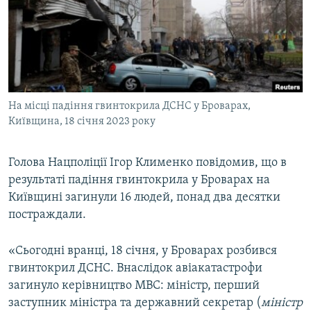
ВІДЕОУРОКИ «ELIFBE»
Русский
СВІДЧЕННЯ ОКУПАЦІЇ
Qırımtatar
УКРАЇНСЬКА ПРОБЛЕМА КРИМУ
ДОЛУЧАЙСЯ!
ІНФОГРАФІКА
На місці падіння гвинтокрила ДСНС у Броварах,
Київщина, 18 січня 2023 року
Усі сайти RFE/RL
Голова Нацполіції Ігор Клименко повідомив, що в
результаті падіння гвинтокрила у Броварах на
Київщині загинули 16 людей, понад два десятки
постраждали.
«Сьогодні вранці, 18 січня, у Броварах розбився
гвинтокрил ДСНС. Внаслідок авіакатастрофи
загинуло керівництво МВС: міністр, перший
заступник міністра та державний секретар (
міністр