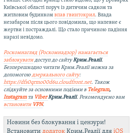
Раніше сьогодні вранці стало відомо, що у Броварах
Київської області поруч із дитячим садком та
житловим будинком
впав гвинтокрил
. Влада
незабаром після цього повідомила, що напевне є
жертви і постраждалі. Що стало причиною падіння
наразі невідомо.
Роскомнагляд (Роскомнадзор) намагається
заблокувати
доступ до сайту
Крим.Реалії
.
Безперешкодно читати Крим.Реалії можна за
допомогою
дзеркального сайту
:
https://dfs0qrmo00d6u.cloudfront.net
. Також
слідкуйте за основними подіями в
Telegram
,
Instagram
та
Viber
Крим.Реалії
. Ре
комендуємо вам
встановити
VPN
.
Новини без блокування і цензури!
Встановити
додаток
Крим.Реалії для
iOS