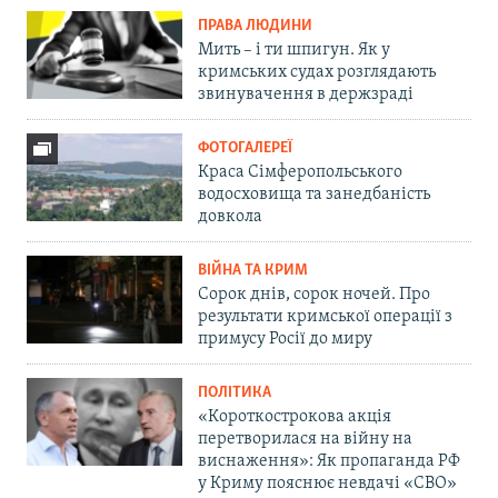
ПРАВА ЛЮДИНИ
Мить – і ти шпигун. Як у
кримських судах розглядають
звинувачення в держзраді
ФОТОГАЛЕРЕЇ
Краса Сімферопольського
водосховища та занедбаність
довкола
ВІЙНА ТА КРИМ
Сорок днів, сорок ночей. Про
результати кримської операції з
примусу Росії до миру
ПОЛІТИКА
«Короткострокова акція
перетворилася на війну на
виснаження»: Як пропаганда РФ
у Криму пояснює невдачі «СВО»