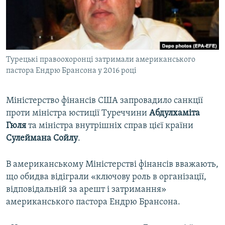
ВІДЕОУРОКИ «ELIFBE»
Русский
СВІДЧЕННЯ ОКУПАЦІЇ
Qırımtatar
УКРАЇНСЬКА ПРОБЛЕМА КРИМУ
Турецькі правоохоронці затримали американського
ДОЛУЧАЙСЯ!
ІНФОГРАФІКА
пастора Ендрю Брансона у 2016 році
Міністерство фінансів США запровадило санкції
Усі сайти RFE/RL
проти міністра юстиції Туреччини
Абдулхаміта
Гюля
та міністра внутрішніх справ цієї країни
Сулеймана Сойлу
.
В американському Міністерстві фінансів вважають,
що обидва відіграли «ключову роль в організації,
відповідальній за арешт і затримання»
американського пастора Ендрю Брансона.