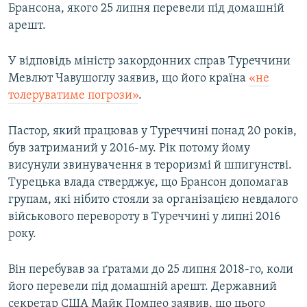
Брансона, якого 25 липня перевели під домашній
арешт.
У відповідь міністр закордонних справ Туреччини
Мевлют Чавушоглу заявив, що його країна
«не
толеруватиме погрози»
.
Пастор, який працював у Туреччині понад 20 років,
був затриманий у 2016-му. Рік потому йому
висунули звинувачення в тероризмі й шпигунстві.
Турецька влада стверджує, що Брансон допомагав
групам, які нібито стояли за організацією невдалого
військового перевороту в Туреччині у липні 2016
року.
Він перебував за ґратами до 25 липня 2018-го, коли
його перевели під домашній арешт. Державний
секретар США Майк Помпео заявив, що цього