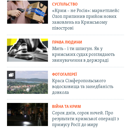
СУСПІЛЬСТВО
«Крим – не Росія»: маркетплейс
Ozon припинив прийом нових
замовлень на Кримському
півострові
ПРАВА ЛЮДИНИ
Мить – і ти шпигун. Як у
кримських судах розглядають
звинувачення в держзраді
ФОТОГАЛЕРЕЇ
Краса Сімферопольського
водосховища та занедбаність
довкола
ВІЙНА ТА КРИМ
Сорок днів, сорок ночей. Про
результати кримської операції з
примусу Росії до миру