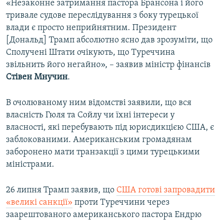
«Незаконне затримання пастора Брансона і його
тривале судове переслідування з боку турецької
влади є просто неприйнятним. Президент
[Дональд] Трамп абсолютно ясно дав зрозуміти, що
Сполучені Штати очікують, що Туреччина
звільнить його негайно», – заявив міністр фінансів
Стівен Мнучин
.
В очолюваному ним відомстві заявили, що вся
власність Гюля та Сойлу чи їхні інтереси у
власності, які перебувають під юрисдикцією США, є
заблокованими. Американським громадянам
заборонено мати транзакції з цими турецькими
міністрами.
26 липня Трамп заявив, що
США готові запровадити
«великі санкції»
проти Туреччини через
заарештованого американського пастора Ендрю