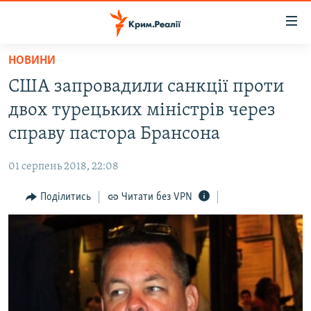
Доступність
посилання
Перейти
НОВИНИ
до
НОВИНИ
США запровадили санкції проти
основного
ВОДА.КРИМ
матеріалу
двох турецьких міністрів через
ВІДЕО ТА ФОТО
Перейти
справу пастора Брансона
до
ПОЛІТИКА
основної
01 серпень 2018, 22:08
БЛОГИ
навігації
Перейти
Поділитись
Читати без VPN
ПОГЛЯД
до
ІНТЕРВ'Ю
пошуку
ВСЕ ЗА ДЕНЬ
СПЕЦПРОЕКТИ
ЯК ОБІЙТИ БЛОКУВАННЯ
ДЕПОРТАЦІЯ