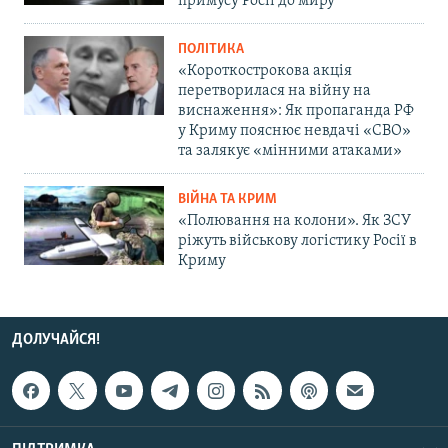
примусу Росії до миру
ПОЛІТИКА
«Короткострокова акція
перетворилася на війну на
виснаження»: Як пропаганда РФ
у Криму пояснює невдачі «СВО»
та залякує «мінними атаками»
ВІЙНА ТА КРИМ
«Полювання на колони». Як ЗСУ
ріжуть військову логістику Росії в
Криму
ДОЛУЧАЙСЯ!