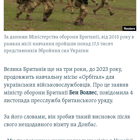
ВІДЕОУРОКИ «ELIFBE»
Русский
СВІДЧЕННЯ ОКУПАЦІЇ
Qırımtatar
УКРАЇНСЬКА ПРОБЛЕМА КРИМУ
За даними Міністерства оборони Британії, від 2015 року в
ДОЛУЧАЙСЯ!
ІНФОГРАФІКА
рамках місії навчання пройшли понад 17,5 тисяч
представників Збройних сил України
Усі сайти RFE/RL
Велика Британія ще на три роки, до 2023 року,
продовжить навчальну місію «Орбітал» для
українських військовослужбовців. Про це заявив
міністр оборони Британії
Бен Воллес
, повідомила 4
листопада пресслужба британського уряду.
За його словами, він зробив такий висновок після
свого нещодавного візиту на Донбас.