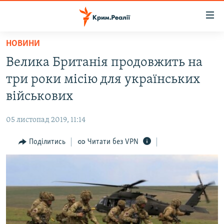
Доступність
посилання
Перейти
НОВИНИ
до
НОВИНИ
Велика Британія продовжить на
основного
ВОДА.КРИМ
матеріалу
три роки місію для українських
ВІДЕО ТА ФОТО
Перейти
військових
до
ПОЛІТИКА
основної
05 листопад 2019, 11:14
БЛОГИ
навігації
Перейти
Поділитись
Читати без VPN
ПОГЛЯД
до
ІНТЕРВ'Ю
пошуку
ВСЕ ЗА ДЕНЬ
СПЕЦПРОЕКТИ
ЯК ОБІЙТИ БЛОКУВАННЯ
ДЕПОРТАЦІЯ