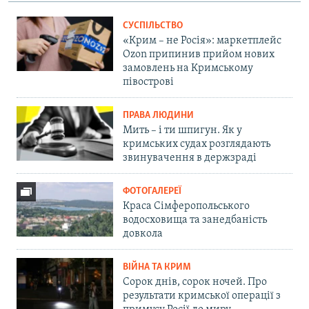
СУСПІЛЬСТВО
«Крим – не Росія»: маркетплейс
Ozon припинив прийом нових
замовлень на Кримському
півострові
ПРАВА ЛЮДИНИ
Мить – і ти шпигун. Як у
кримських судах розглядають
звинувачення в держзраді
ФОТОГАЛЕРЕЇ
Краса Сімферопольського
водосховища та занедбаність
довкола
ВІЙНА ТА КРИМ
Сорок днів, сорок ночей. Про
результати кримської операції з