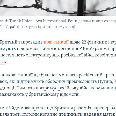
анії Turkik Union і Azu International. Вони допомагали в експо
ї в Україні, кажуть у британському уряді
 Британії запровадив
нові санкції
щодо 22 фізичних і 
тримують повномасштабне вторгнення РФ в Україну, і пр
 постачають електроніку для російської військової техн
ізі
.
 знакові санкції ще більше зменшать російський арсен
вок, які підтримують оборонну промисловість Путіна, 
днощі. Тим, хто підтримує російську військову машин
 зазначають у британському відомстві.
енті йде мова про те, що Британія разом із партнерам
кала треті сторони негайно припинити надання матер