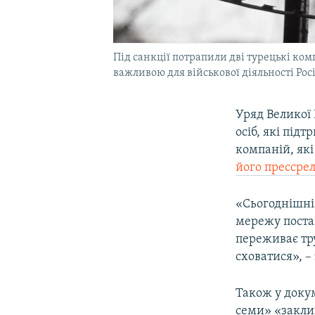
Під санкції потрапили дві турецькі комп
важливою для військової діяльності Росі
Уряд Великої
осіб, які під
компаній, які
його прессрел
«Сьогоднішні
мережу поста
переживає тру
сховатися», –
Також у докум
семи» «закли