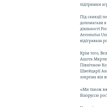
підтримки агр
Під санкції п
допомагали в 
діяльності Ро
Aeromotus Unm
відігравала р
Крім того, В
Ашота Мкртиче
Північною Ко
Швейцарії Анс
зокрема він в
«Ми також вж
Білоруссю рос