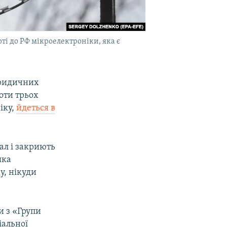
рті до РФ мікроелектроніки, яка є
юридичних
оти трьох
іку,
йдеться в
ал і закриють
яка
у, нікуди
и з «Групи
іальної