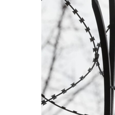
ВІДЕОУРОКИ «ELIFBE»
СВІДЧЕННЯ ОКУПАЦІЇ
УКРАЇНСЬКА ПРОБЛЕМА КРИМУ
ІНФОГРАФІКА