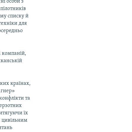
ні особи з
зпілотників
ому списку й
техніки для
посередньо
і компаній,
иканській
аких країнах,
агнер»
конфлікти та
мерзотних
итягуючи їх
м цивільним
итань