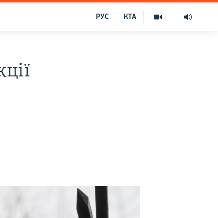
РУС
КТА
кції