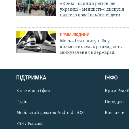
«Крим – єдиний регіон, де
українці – меншість»: дискусія
навколо нової пам'ятної дати
ПРАВА ЛЮДИНИ
Мить – і ти шпигун. Як у
кримських судах розглядають
звинувачення в держзраді
Русский
ПІДТРИМКА
ІНФО
Qırımtatar
Ваше відео і фото
Крим.Реалії
ДОЛУЧАЙСЯ!
Радіо
Передрук
Мобільний додаток Android | iOS
Контакти
RSS / Podcast