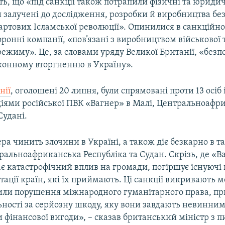
ть, що «під санкції також потрапили фізичні та юридич
ли залучені до дослідження, розробки й виробництва бе
артових Ісламської революції». Опинилися в санкційн
оронні компанії, «пов’язані з виробництвом військової 
режиму». Це, за словами уряду Великої Британії, «без
конному вторгненню в Україну».
нії
, оголошені 20 липня, були спрямовані проти 13 осіб 
 діями російської ПВК «Вагнер» в Малі, Центральноафр
Судані.
ра чинить злочини в Україні, а також діє безкарно в т
ральноафриканська Республіка та Судан. Скрізь, де «В
є катастрофічний вплив на громади, погіршує існуючі 
ації країн, які їх приймають. Ці санкції викривають 
инили порушення міжнародного гуманітарного права, пр
льності за серйозну шкоду, яку вони завдають невинни
 фінансової вигоди», – сказав британський міністр з п