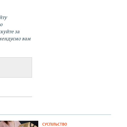
йту
ою
дкуйте за
омендуємо вам
СУСПІЛЬСТВО