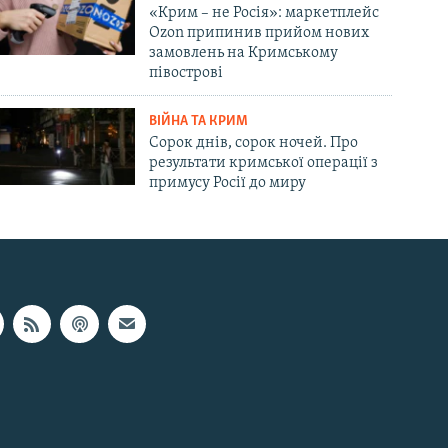
«Крим – не Росія»: маркетплейс
Ozon припинив прийом нових
замовлень на Кримському
півострові
ВІЙНА ТА КРИМ
Сорок днів, сорок ночей. Про
результати кримської операції з
примусу Росії до миру