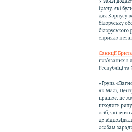
У заяві додаю
Ірану, які бу
для Корпусу в
білоруську об
білоруського 
сприяло неза
Санкції Брита
пов'язаних з
Республіці та 
«Група «Вагне
як Малі, Цент
працює, це ма
шкодить репут
осіб, які вч
до відповіда
особам заради