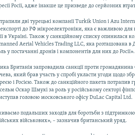
есії Росії, адже інакше це призведе до серйозних втрат
отрапили дві турецькі компанії Turkik Union і Azu Intern
експорті до РФ мікроелектроніки, яка є важливою для 
сії в Україні. Також у санкційному списку опинилася к
anned Aerial Vehicles Trading LLC, яка розташована в 
оль у постачанні дронів і компонентів для них до Росії».
елика Британія запровадила санкції проти громадянин
ва, який брав участь у спробі укласти угоди щодо збр
реєю і Росією. Також до санкційного пакета потрапив
ельм Оскар Шмукі за роль у російському секторі фінпо
иступав головою московського офісу DuLac Capital Ltd.
иваємо подальших заходів для боротьби з підтримкою 
ійських військових», – зазначив британський уряд.