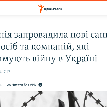
нія запровадила нові сан
осіб та компаній, які
имують війну в Україні
 17:47
ь
Читати без VPN