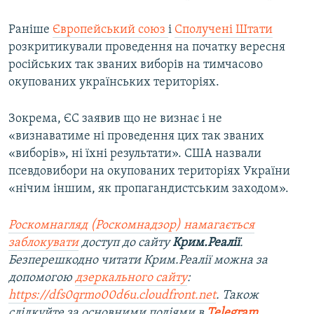
Раніше
Європейський союз
і
Сполучені Штати
розкритикували проведення на початку вересня
російських так званих виборів на тимчасово
окупованих українських територіях.
Зокрема, ЄС заявив що не визнає і не
«визнаватиме ні проведення цих так званих
«виборів», ні їхні результати». США назвали
псевдовибори на окупованих територіях України
«нічим іншим, як пропагандистським заходом».
Роскомнагляд (Роскомнадзор) намагається
заблокувати
доступ до сайту
Крим.Реалії
.
Безперешкодно читати Крим.Реалії можна за
допомогою
дзеркального сайту
:
https://dfs0qrmo00d6u.cloudfront.net
. Також
слідкуйте за основними подіями в
Telegram
,