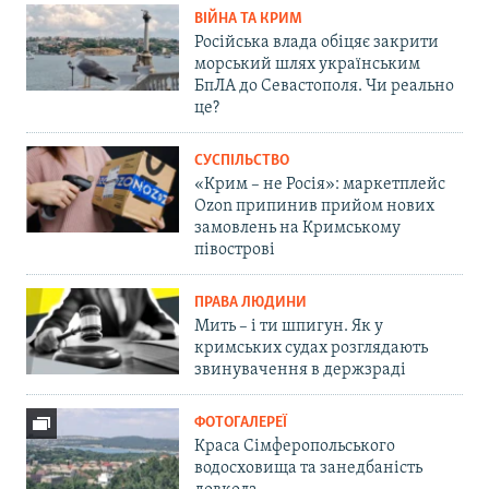
ВІЙНА ТА КРИМ
Російська влада обіцяє закрити
морський шлях українським
БпЛА до Севастополя. Чи реально
це?
СУСПІЛЬСТВО
«Крим – не Росія»: маркетплейс
Ozon припинив прийом нових
замовлень на Кримському
півострові
ПРАВА ЛЮДИНИ
Мить – і ти шпигун. Як у
кримських судах розглядають
звинувачення в держзраді
ФОТОГАЛЕРЕЇ
Краса Сімферопольського
водосховища та занедбаність