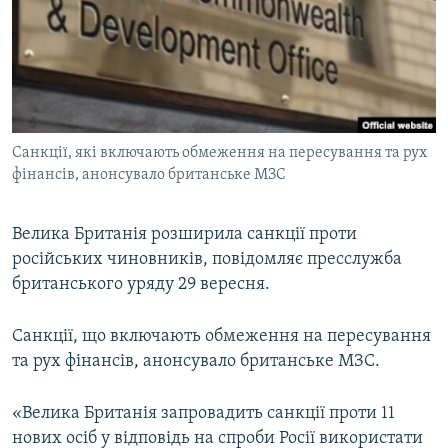
ВІДЕОУРОКИ «ELIFBE»
Русский
СВІДЧЕННЯ ОКУПАЦІЇ
Qırımtatar
УКРАЇНСЬКА ПРОБЛЕМА КРИМУ
ДОЛУЧАЙСЯ!
ІНФОГРАФІКА
Санкції, які включають обмеження на пересування та рух
фінансів, анонсувало британське МЗС
Усі сайти RFE/RL
Велика Британія розширила санкції проти
російських чиновників, повідомляє пресслужба
британського уряду 29 вересня.
Санкції, що включають обмеження на пересування
та рух фінансів, анонсувало британське МЗС.
«Велика Британія запровадить санкції проти 11
нових осіб у відповідь на спроби Росії використати