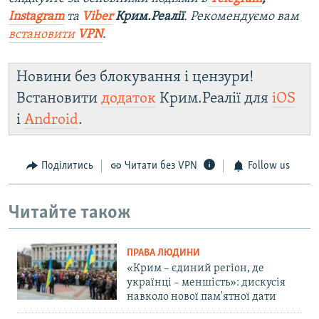
Instagram
та
Viber
Крим.Реалії
. Рекомендуємо вам
встановити
VPN
.
Новини без блокування і цензури!
Встановити
додаток
Крим.Реалії для
iOS
і
Android
.
Поділитись
Читати без VPN
Follow us
Читайте також
ПРАВА ЛЮДИНИ
«Крим – єдиний регіон, де
українці – меншість»: дискусія
навколо нової пам'ятної дати