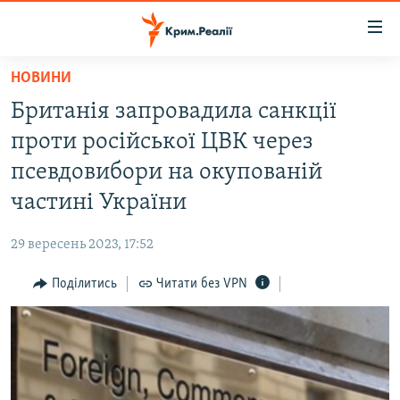
Доступність
посилання
Перейти
НОВИНИ
до
НОВИНИ
Британія запровадила санкції
основного
ВОДА.КРИМ
матеріалу
проти російської ЦВК через
ВІДЕО ТА ФОТО
Перейти
псевдовибори на окупованій
до
ПОЛІТИКА
частині України
основної
БЛОГИ
навігації
29 вересень 2023, 17:52
Перейти
ПОГЛЯД
до
Поділитись
Читати без VPN
ІНТЕРВ'Ю
пошуку
ВСЕ ЗА ДЕНЬ
СПЕЦПРОЕКТИ
ЯК ОБІЙТИ БЛОКУВАННЯ
ДЕПОРТАЦІЯ