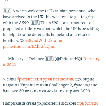
🇺🇦 A warm welcome to Ukrainian personnel who
have arrived in the UK this weekend to get to grips
with the AS90. 🇬🇧 The AS90 is an armoured self-
propelled artillery weapon which the UK is providing
to help Ukraine defend its homeland and retake
territory. 🤝
#StandWithUkraine
pic.twitter.com/BAlEGfzQmn
— Ministry of Defence 🇬🇧 (@DefenceHQ)
February
6, 2023
У січні
британський уряд повідомив,
що, окрім
надання Україні танків Challenger 2, буде надано
близько 30 великих самохідних гармат AS90.
Наприкінці січня українські військові
прибули до