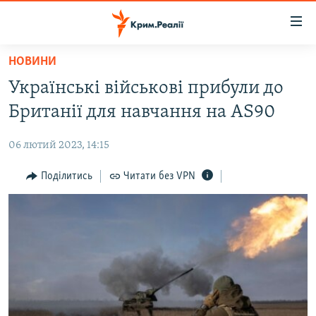
Доступність
посилання
Перейти
НОВИНИ
до
НОВИНИ
Українські військові прибули до
основного
ВОДА.КРИМ
матеріалу
Британії для навчання на AS90
ВІДЕО ТА ФОТО
Перейти
до
06 лютий 2023, 14:15
ПОЛІТИКА
основної
БЛОГИ
Поділитись
Читати без VPN
навігації
Перейти
ПОГЛЯД
до
ІНТЕРВ'Ю
пошуку
ВСЕ ЗА ДЕНЬ
СПЕЦПРОЕКТИ
ЯК ОБІЙТИ БЛОКУВАННЯ
ДЕПОРТАЦІЯ