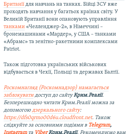
Британії
для навчань на танках. Бійці ЗСУ вже
проходять навчання у багатьох країнах світу. У
Великій Британії вони опановують управління
танками
«Челленджер-2», в Німеччині –
бронемашинами «Мардер», у США – танками
«Абрамс» та зенітно-ракетними комплексами
Patriot.
Також підготовка українських військових
відбувається в Чехії, Польщі та державах Балтії.
Роскомнагляд (Роскомнадзор) намагається
заблокувати
доступ до сайту
Крим.Реалії
.
Безперешкодно читати Крим.Реалії можна за
допомогою
дзеркального сайту
:
https://dfs0qrmo00d6u.cloudfront.net
. Також
слідкуйте за основними подіями в
Telegram
,
Instagram
та
Viber
Крим.Реалії
. Ре
комендуємо вам