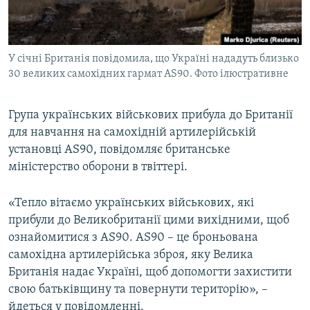
ВІДЕОУРОКИ «ELIFBE»
Русский
СВІДЧЕННЯ ОКУПАЦІЇ
Qırımtatar
У січні Британія повідомила, що Україні нададуть близько
УКРАЇНСЬКА ПРОБЛЕМА КРИМУ
30 великих самохідних гармат AS90. Фото ілюстративне
ДОЛУЧАЙСЯ!
ІНФОГРАФІКА
Група українських військових прибула до Британії
для навчання на самохідній артилерійській
установці AS90, повідомляє британське
Усі сайти RFE/RL
міністерство оборони в твіттері.
«Тепло вітаємо українських військових, які
прибули до Великобританії цими вихідними, щоб
ознайомитися з AS90. AS90 – це броньована
самохідна артилерійська зброя, яку Велика
Британія надає Україні, щоб допомогти захистити
свою батьківщину та повернути територію», –
йдеться у повідомленні.