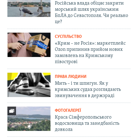
Російська влада обіцяє закрити
морський шлях українським
БпЛА до Севастополя. Чи реально
це?
СУСПІЛЬСТВО
«Крим – не Росія»: маркетплейс
Ozon припинив прийом нових
замовлень на Кримському
півострові
ПРАВА ЛЮДИНИ
Мить – і ти шпигун. Як у
кримських судах розглядають
звинувачення в держзраді
ФОТОГАЛЕРЕЇ
Краса Сімферопольського
водосховища та занедбаність
довкола