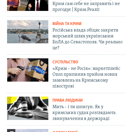
Крим сам себе не заправить і не
прогодує | Крим.Реалії
ВІЙНА ТА КРИМ
Російська влада обіцяє закрити
морський шлях українським
БпЛА до Севастополя. Чи реально
це?
СУСПІЛЬСТВО
«Крим – не Росія»: маркетплейс
Ozon припинив прийом нових
замовлень на Кримському
півострові
ПРАВА ЛЮДИНИ
Мить – і ти шпигун. Як у
кримських судах розглядають
звинувачення в держзраді