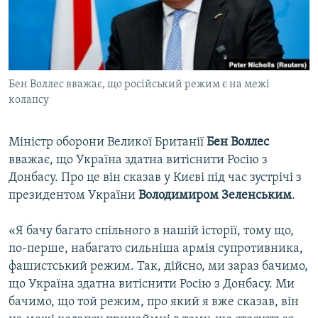
ВІДЕОУРОКИ «ELIFBE»
Русский
СВІДЧЕННЯ ОКУПАЦІЇ
Qırımtatar
УКРАЇНСЬКА ПРОБЛЕМА КРИМУ
Бен Воллес вважає, що російський режим є на межі
ДОЛУЧАЙСЯ!
ІНФОГРАФІКА
колапсу
Міністр оборони Великої Британії
Бен Воллес
Усі сайти RFE/RL
вважає, що Україна здатна витіснити Росію з
Донбасу. Про це він сказав у Києві під час зустрічі з
президентом України
Володимиром Зеленським
.
«Я бачу багато спільного в нашій історії, тому що,
по-перше, набагато сильніша армія супротивника,
фашистський режим. Так, дійсно, ми зараз бачимо,
що Україна здатна витіснити Росію з Донбасу. Ми
бачимо, що той режим, про який я вже сказав, він