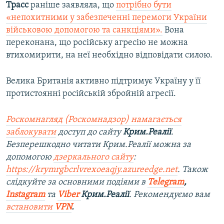
Трасс
раніше заявляла, що
потрібно бути
«непохитними у забезпеченні перемоги України
військовою допомогою та санкціями».
Вона
переконана, що російську агресію не можна
втихомирити, на неї необхідно відповідати силою.
Велика Британія активно підтримує Україну у її
протистоянні російській збройній агресії.
Роскомнагляд (Роскомнадзор) намагається
заблокувати
доступ до сайту
Крим.Реалії
.
Безперешкодно читати Крим.Реалії можна за
допомогою
дзеркального сайту
:
https://krymrgbcrlvrexoeaqjy.azureedge.net
. Також
слідкуйте за основними подіями в
Telegram
,
Instagram
та
Viber
Крим.Реалії
. Рекомендуємо вам
встановити
VPN
.