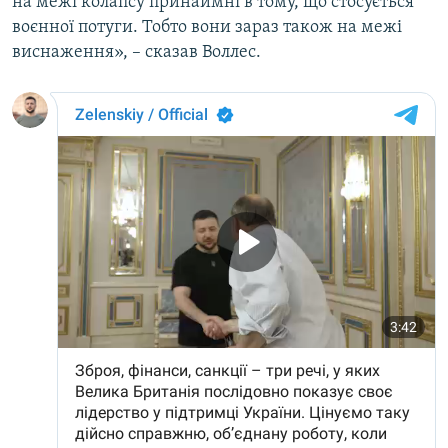
на межі колапсу принаймні в тому, що стосується
воєнної потуги. Тобто вони зараз також на межі
виснаження», – сказав Воллес.