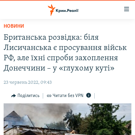
Доступність
посилання
Перейти
НОВИНИ
до
НОВИНИ
Британська розвідка: біля
основного
ВОДА.КРИМ
матеріалу
Лисичанська є просування військ
ВІДЕО ТА ФОТО
Перейти
РФ, але їхні спроби захоплення
до
ПОЛІТИКА
Донеччини – у «глухому куті»
основної
БЛОГИ
навігації
23 червень 2022, 09:43
Перейти
ПОГЛЯД
до
Поділитись
Читати без VPN
ІНТЕРВ'Ю
пошуку
ВСЕ ЗА ДЕНЬ
СПЕЦПРОЕКТИ
ЯК ОБІЙТИ БЛОКУВАННЯ
ДЕПОРТАЦІЯ