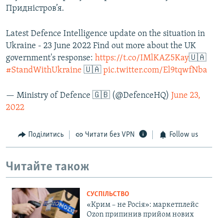
Придністров’я.
Latest Defence Intelligence update on the situation in
Ukraine - 23 June 2022 Find out more about the UK
government's response:
https://t.co/IMlKAZ5Kay
🇺🇦
#StandWithUkraine
🇺🇦
pic.twitter.com/El9tqwfNba
— Ministry of Defence 🇬🇧 (@DefenceHQ)
June 23,
2022
Поділитись
Читати без VPN
Follow us
Читайте також
СУСПІЛЬСТВО
«Крим – не Росія»: маркетплейс
Ozon припинив прийом нових