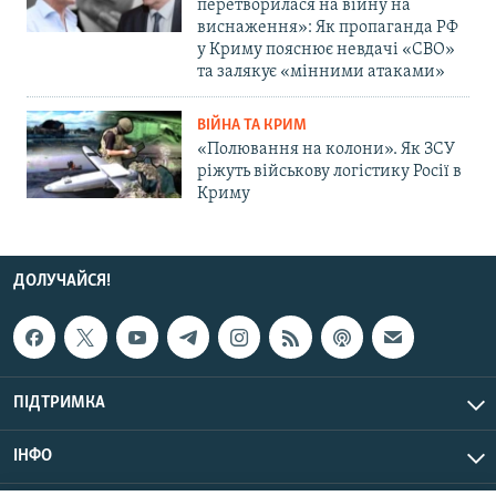
перетворилася на війну на
виснаження»: Як пропаганда РФ
у Криму пояснює невдачі «СВО»
та залякує «мінними атаками»
ВІЙНА ТА КРИМ
«Полювання на колони». Як ЗСУ
ріжуть військову логістику Росії в
Криму
ДОЛУЧАЙСЯ!
ПІДТРИМКА
ІНФО