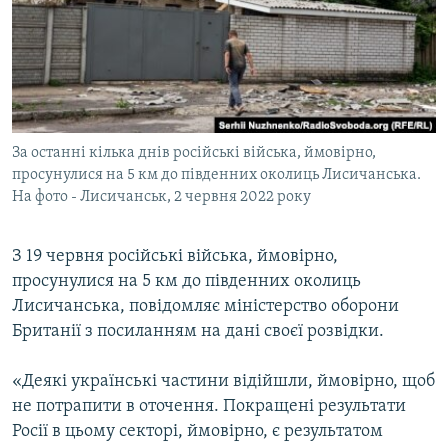
ВІДЕОУРОКИ «ELIFBE»
Русский
СВІДЧЕННЯ ОКУПАЦІЇ
Qırımtatar
УКРАЇНСЬКА ПРОБЛЕМА КРИМУ
ДОЛУЧАЙСЯ!
ІНФОГРАФІКА
За останні кілька днів російські війська, ймовірно,
просунулися на 5 км до південних околиць Лисичанська.
На фото - Лисичанськ, 2 червня 2022 року
Усі сайти RFE/RL
З 19 червня російські війська, ймовірно,
просунулися на 5 км до південних околиць
Лисичанська, повідомляє міністерство оборони
Британії з посиланням на дані своєї розвідки.
«Деякі українські частини відійшли, ймовірно, щоб
не потрапити в оточення. Покращені результати
Росії в цьому секторі, ймовірно, є результатом