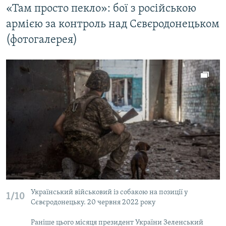
«Там просто пекло»: бої з російською
армією за контроль над Сєвєродонецьком
(фотогалерея)
Український військовий із собакою на позиції у
1/10
Сєвєродонецьку. 20 червня 2022 року
Раніше цього місяця президент України Зеленський