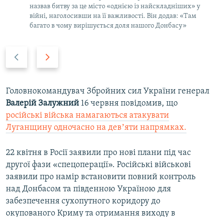
назвав битву за це місто «однією із найскладніших» у
війні, наголосивши на її важливості. Він додав: «Там
багато в чому вирішується доля нашого Донбасу»
P
N
r
e
e
x
v
t
Головнокомандувач Збройних сил України генерал
i
s
Валерій Залужний
16 червня повідомив, що
o
l
російські війська намагаються атакувати
u
i
Луганщину одночасно на девʼяти напрямках.
s
d
s
e
22 квітня в Росії заявили про нові плани під час
l
другої фази «спецоперації». Російські військові
i
заявили про намір встановити повний контроль
d
над Донбасом та південною Україною для
e
забезпечення сухопутного коридору до
окупованого Криму та отримання виходу в