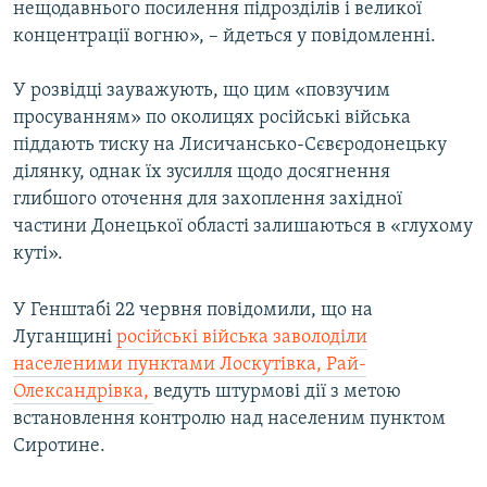
нещодавнього посилення підрозділів і великої
концентрації вогню», – йдеться у повідомленні.
У розвідці зауважують, що цим «повзучим
просуванням» по околицях російські війська
піддають тиску на Лисичансько-Сєвєродонецьку
ділянку, однак їх зусилля щодо досягнення
глибшого оточення для захоплення західної
частини Донецької області залишаються в «глухому
куті».
У Генштабі 22 червня повідомили, що на
Луганщині
російські війська заволоділи
населеними пунктами Лоскутівка, Рай-
Олександрівка,
ведуть штурмові дії з метою
встановлення контролю над населеним пунктом
Сиротине.