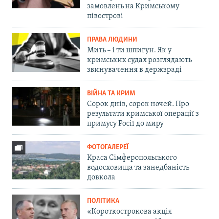
замовлень на Кримському
півострові
ПРАВА ЛЮДИНИ
Мить – і ти шпигун. Як у
кримських судах розглядають
звинувачення в держзраді
ВІЙНА ТА КРИМ
Сорок днів, сорок ночей. Про
результати кримської операції з
примусу Росії до миру
ФОТОГАЛЕРЕЇ
Краса Сімферопольського
водосховища та занедбаність
довкола
ПОЛІТИКА
«Короткострокова акція