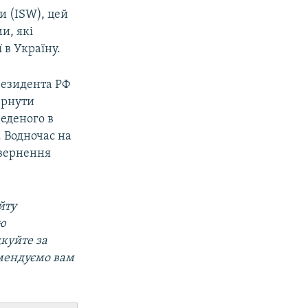
и (ISW), цей
и, які
 в Україну.
резидента РФ
ернути
веденого в
 Водночас на
овернення
йту
ою
дкуйте за
омендуємо вам