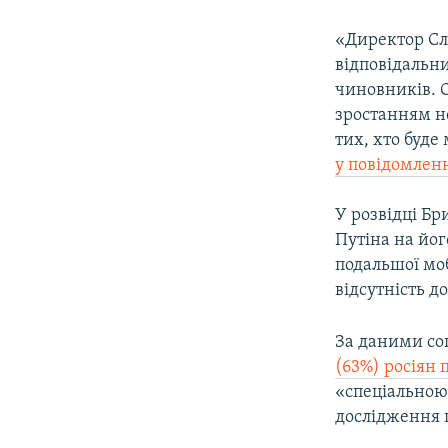
«Директор Сл
відповідальни
чиновників. О
зростанням н
тих, хто буде
у повідомленн
У розвідці Бр
Путіна на йог
подальшої моб
відсутність до
За даними со
(63%) росіян 
«спеціальною
дослідження 