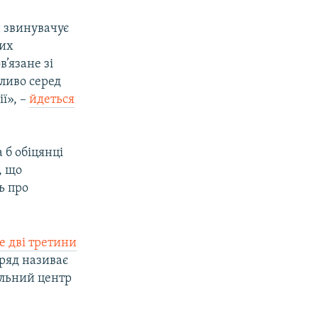
н звинувачує
них
’язане зі
ливо серед
ії», –
йдеться
 б обіцянці
, що
ь про
 дві третини
уряд називає
альний центр