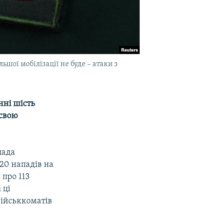
ьшої мобілізації не буде – атаки з
нні шість
 свою
лада
20 нападів на
 про 113
 ці
військкоматів