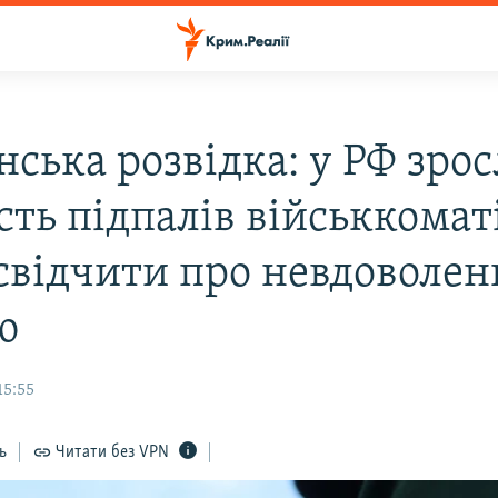
ська розвідка: у РФ зрос
сть підпалів військкоматі
свідчити про невдоволен
ю
15:55
ь
Читати без VPN