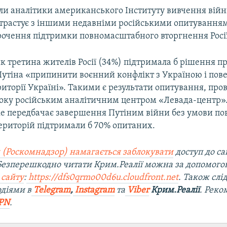
ли аналітики американського Інституту вивчення війн
нтрастує з іншими недавніми російськими опитуванням
рочення підтримки повномасштабного вторгнення Росії
к третина жителів Росії (34%) підтримала б рішення п
утіна «припинити воєнний конфлікт з Україною і пов
иторії Україні». Такими є результати опитування, про
року російським аналітичним центром «Левада-центр».
ке передбачає завершення Путіним війни без умови п
ериторій підтримали б 70% опитаних.
 (Роскомнадзор) намагається заблокувати
доступ до са
 Безперешкодно читати Крим.Реалії можна за допомог
 сайту
:
https://dfs0qrmo00d6u.cloudfront.net
. Також слі
діями в
Telegram
,
Instagram
та
Viber
Крим.Реалії
. Рек
PN
.