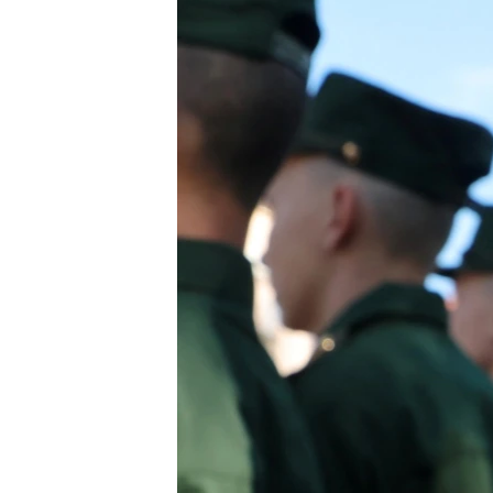
ВІДЕОУРОКИ «ELIFBE»
СВІДЧЕННЯ ОКУПАЦІЇ
УКРАЇНСЬКА ПРОБЛЕМА КРИМУ
ІНФОГРАФІКА