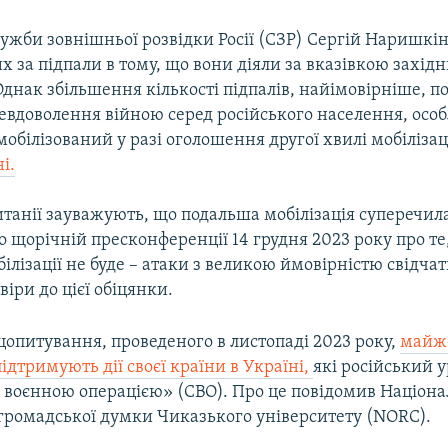
ужби зовнішньої розвідки Росії (СЗР) Сергій Наришкі
х за підпали в тому, що вони діяли за вказівкою захід
днак збільшення кількості підпалів, найімовірніше, пов
евдоволення війною серед російського населення, особ
 мобілізований у разі оголошення другої хвилі мобілізац
і.
итанії зауважують, що подальша мобілізація суперечила
о щорічній пресконференції 14 грудня 2023 року про те
ілізації не буде – атаки з великою ймовірністю свідчат
віри до цієї обіцянки.
цопитування, проведеного в листопаді 2023 року,
майже
підтримують дії своєї країни в Україні,
які російський 
 воєнною операцією» (СВО). Про це повідомив Націон
громадської думки Чиказького університету (NORC).