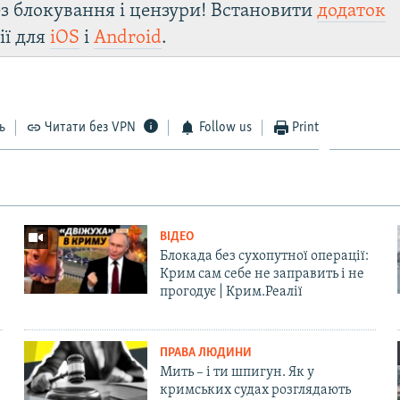
з блокування і цензури! Встановити
додаток
ії для
iOS
і
Android
.
ь
Читати без VPN
Follow us
Print
ВІДЕО
Блокада без сухопутної операції:
Крим сам себе не заправить і не
прогодує | Крим.Реалії
ПРАВА ЛЮДИНИ
Мить – і ти шпигун. Як у
кримських судах розглядають