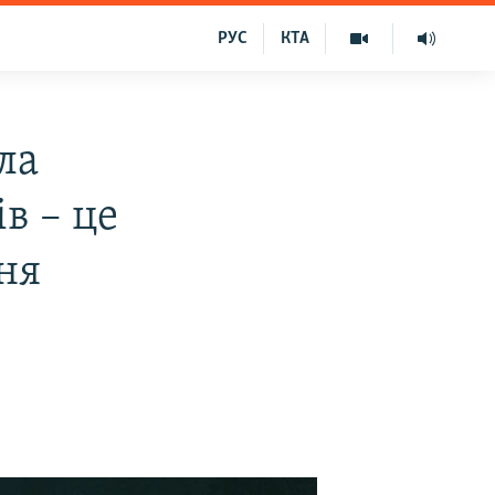
РУС
КТА
ла
в – це
ня