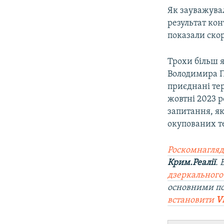
Як зауважува
результат ко
показали ско
Трохи більш я
Володимира П
приєднані тер
жовтні 2023 
запитання, я
окупованих т
Роскомнагляд
Крим.Реалії
.
дзеркального
основними по
встановити
V