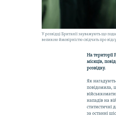
У розвідці Британії зауважують що подал
великою ймовірністю свідчать про відсут
На території Р
місяців, пові
розвідку.
Як нагадують 
повідомила, щ
військкомати.
нападів на ві
статистичні д
за останні шіс