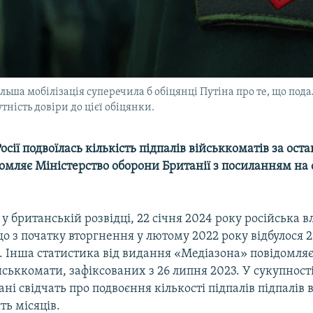
ьша мобілізація суперечила б обіцянці Путіна про те, що подал
ність довіри до цієї обіцянки.
осії подвоїлась кількість підпалів військкоматів за оста
домляє Міністерство оборони Британії з посиланням на
у британській розвідці, 22 січня 2024 року російська в
о з початку вторгнення у лютому 2022 року відбулося 2
 Інша статистика від видання «Медіазона» повідомляє
йськкомати, зафіксованих з 26 липня 2023. У сукупності
ані свідчать про подвоєння кількості підпалів підпалів 
ть місяців.