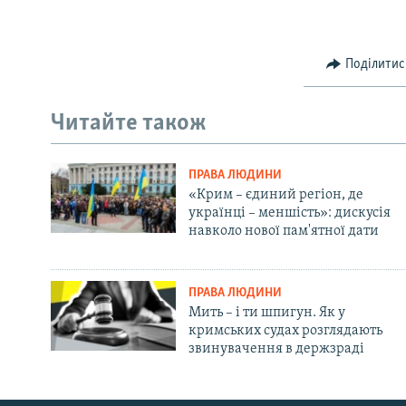
Поділитис
Читайте також
ПРАВА ЛЮДИНИ
«Крим – єдиний регіон, де
українці – меншість»: дискусія
навколо нової пам'ятної дати
ПРАВА ЛЮДИНИ
Мить – і ти шпигун. Як у
кримських судах розглядають
звинувачення в держзраді
Русский