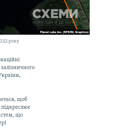
2022 року
окаційні
 залізничного
України,
уються, щоб
е підкреслює
систем, що
ері