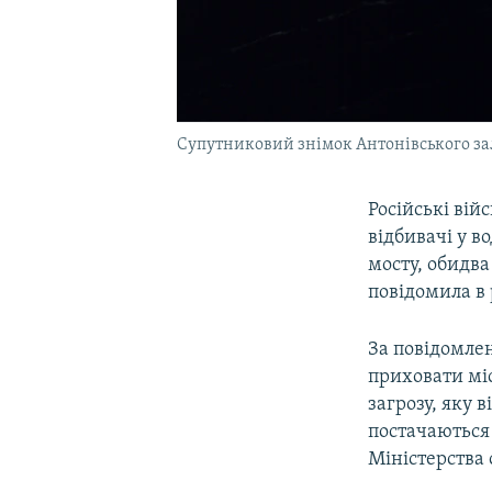
Супутниковий знімок Антонівського зал
Російські вій
відбивачі у в
мосту, обидва
повідомила в 
За повідомлен
приховати мі
загрозу, яку в
постачаються 
Міністерства 