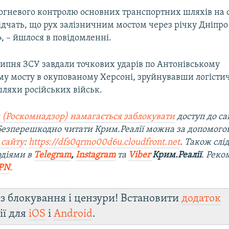
вогневого контролю основних транспортних шляхів на
ідчать, що рух залізничним мостом через річку Дніпро
 – йшлося в повідомленні.
 липня ЗСУ завдали точкових ударів по Антонівському
му мосту в окупованому Херсоні, зруйнувавши логістич
шляхи російських військ.
 (Роскомнадзор) намагається заблокувати
доступ до са
 Безперешкодно читати Крим.Реалії можна за допомог
 сайту
:
https://dfs0qrmo00d6u.cloudfront.net
. Також слі
одіями в
Telegram
,
Instagram
та
Viber
Крим.Реалії
. Рек
PN
.
з блокування і цензури! Встановити
додаток
ії для
iOS
і
Android
.