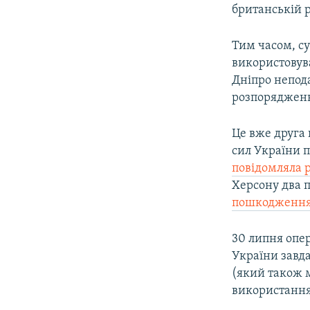
британській р
Тим часом, с
використовув
Дніпро непода
розпоряджен
Це вже друга 
сил України 
повідомляла 
Херсону два 
пошкодження
30 липня опе
України завда
(який також 
використання