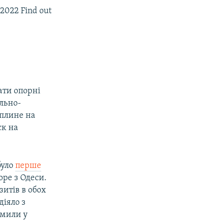
 2022 Find out
ати опорні
ально-
вплине на
ск на
було
перше
ре з Одеси.
итів в обох
 діяло з
омили у