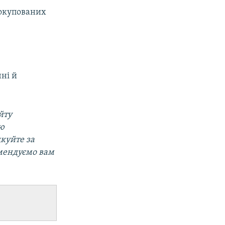
 окупованих
ні й
йту
ою
дкуйте за
омендуємо вам