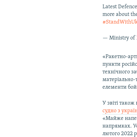
Latest Defence
more about th
#StandWithUk
— Ministry o
«Ракетно-арт
пункти російс
технічного за
матеріально-т
елементи бойо
У звіті також
судно з укра
«Майже напевн
напрямках. У
лютого 2022 