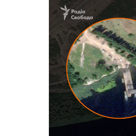
ВІДЕОУРОКИ «ELIFBE»
СВІДЧЕННЯ ОКУПАЦІЇ
УКРАЇНСЬКА ПРОБЛЕМА КРИМУ
ІНФОГРАФІКА