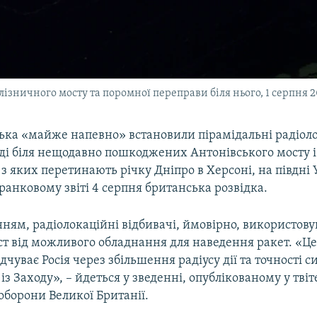
ізничного мосту та поромної переправи біля нього, 1 серпня 
ська «майже напевно» встановили пірамідальні радіол
оді біля нещодавно пошкоджених Антонівського мосту і
 з яких перетинають річку Дніпро в Херсоні, на півдні 
ранковому звіті 4 серпня британська розвідка.
ням, радіолокаційні відбивачі, ймовірно, використов
ст від можливого обладнання для наведення ракет. «Ц
ідчуває Росія через збільшення радіусу дії та точності 
із Заходу», – йдеться у зведенні, опублікованому у твіт
оборони Великої Британії.