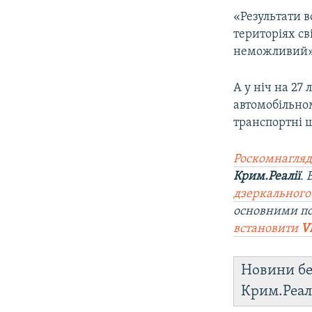
«Результати 
територіях св
неможливий»,
А у ніч на 27
автомобільно
транспортні 
Роскомнагляд
Крим.Реалії
.
дзеркального
основними п
встановити
V
Новини бе
Крим.Реал