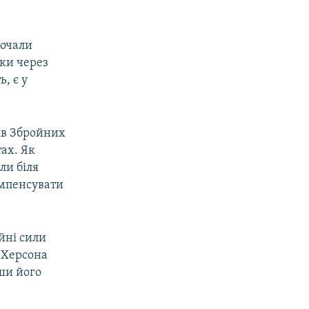
почали
ки через
, є у
рів Збройних
ах. Як
ли біля
омпенсувати
йні сили
і Херсона
ши його