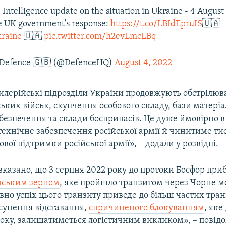
 Intelligence update on the situation in Ukraine - 4 August
e UK government's response:
https://t.co/LBIdEpruIS
🇺🇦
raine
🇺🇦
pic.twitter.com/h2evLmcLBq
f Defence 🇬🇧 (@DefenceHQ)
August 4, 2022
илерійські підрозділи України продовжують обстрілюв
ьких військ, скупчення особового складу, бази матері
безпечення та склади боєприпасів. Це дуже ймовірно 
ехнічне забезпечення російської армії й чинитиме ти
вої підтримки російської армії», – додали у розвідці.
 вказано, що 3 серпня 2022 року до протоки Босфор при
їнським зерном
, яке пройшло транзитом через Чорне мо
о успіх цього транзиту приведе до більш частих транз
сунення відставання,
спричиненого блокуванням
, яке
року, залишатиметься логістичним викликом», – повід