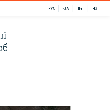
РУС
КТА
ні
об