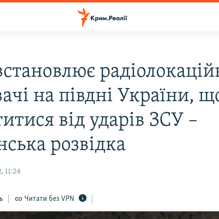
 встановлює радіолокацій
ачі на півдні України, щ
итися від ударів ЗСУ –
нська розвідка
 11:24
ь
Читати без VPN