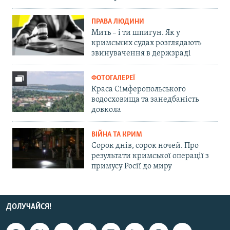
ПРАВА ЛЮДИНИ
Мить – і ти шпигун. Як у
кримських судах розглядають
звинувачення в держзраді
ФОТОГАЛЕРЕЇ
Краса Сімферопольського
водосховища та занедбаність
довкола
ВІЙНА ТА КРИМ
Сорок днів, сорок ночей. Про
результати кримської операції з
примусу Росії до миру
ДОЛУЧАЙСЯ!