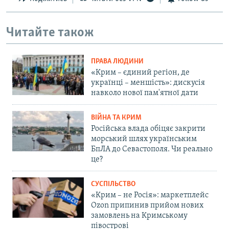
Читайте також
ПРАВА ЛЮДИНИ
«Крим – єдиний регіон, де
українці – меншість»: дискусія
навколо нової пам'ятної дати
ВІЙНА ТА КРИМ
Російська влада обіцяє закрити
морський шлях українським
БпЛА до Севастополя. Чи реально
це?
СУСПІЛЬСТВО
«Крим – не Росія»: маркетплейс
Ozon припинив прийом нових
замовлень на Кримському
півострові