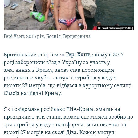
ВІДЕОУРОКИ «ELIFBE»
Русский
СВІДЧЕННЯ ОКУПАЦІЇ
Qırımtatar
УКРАЇНСЬКА ПРОБЛЕМА КРИМУ
Гері Хант. 2015 рік. Боснія-Герцеговина
ДОЛУЧАЙСЯ!
ІНФОГРАФІКА
Британський спортсмен
Гері Хант
, якому в 2017
році заборонили в'їзд в Україну за участь у
Усі сайти RFE/RL
змаганнях в Криму, знову став переможцем
російського «кубка світу» зі стрибків у воду з
висоти 27 метрів, що відбувся в курортному селищі
Сімеїз на півдні Криму.
Як повідомляє російське РИА-Крым, змагання
проходили в три етапи, кожен спортсмен зробив по
три стрибки у воду з платформи, встановленої на
висоті 27 метрів на скелі Діва. Кожен виступ