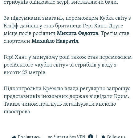
стрибунів оцінювало журі, виставляючи бали.
За підсумками змагань, переможцем Кубка світу з
Кліфф-дайвінгу став британець Гері Хант. Друге
місце посів росіянин
Микита Федотов
. Третім став
спортсмен
Михайло Навратіл
.
Гері Хант у минулому році також став переможцем
російського «кубка світу» зі стрибків у воду з
висоти 27 метрів.
Підконтрольна Кремлю влада регулярно запрошує
представників іноземних держав відвідати Крим.
Таким чином прагнуть легалізувати анексію
півострова.
Поділитись
Читати без VPN
Follow us