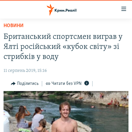
Доступність
посилання
Перейти
НОВИНИ
до
НОВИНИ
Британський спортсмен виграв у
основного
ВОДА.КРИМ
матеріалу
Ялті російський «кубок світу» зі
ВІДЕО ТА ФОТО
Перейти
стрибків у воду
до
ПОЛІТИКА
основної
11 серпень 2019, 15:16
БЛОГИ
навігації
Перейти
Поділитись
Читати без VPN
ПОГЛЯД
до
ІНТЕРВ'Ю
пошуку
ВСЕ ЗА ДЕНЬ
СПЕЦПРОЕКТИ
ЯК ОБІЙТИ БЛОКУВАННЯ
ДЕПОРТАЦІЯ