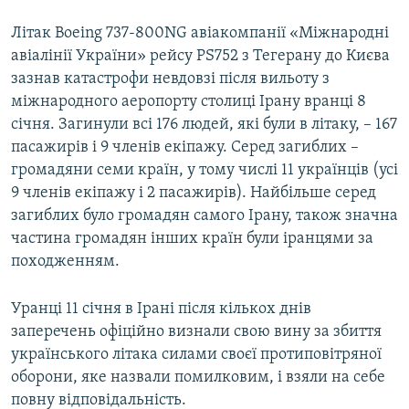
Літак Boeing 737-800NG авіакомпанії «Міжнародні
авіалінії України» рейсу PS752 з Тегерану до Києва
зазнав катастрофи невдовзі після вильоту з
міжнародного аеропорту столиці Ірану вранці 8
січня. Загинули всі 176 людей, які були в літаку, – 167
пасажирів і 9 членів екіпажу. Серед загиблих –
громадяни семи країн, у тому числі 11 українців (усі
9 членів екіпажу і 2 пасажирів). Найбільше серед
загиблих було громадян самого Ірану, також значна
частина громадян інших країн були іранцями за
походженням.
Уранці 11 січня в Ірані після кількох днів
заперечень офіційно визнали свою вину за збиття
українського літака силами своєї протиповітряної
оборони, яке назвали помилковим, і взяли на себе
повну відповідальність.