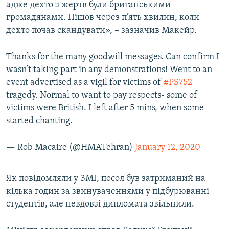
адже дехто з жертв були британськими
громадянами. Пішов через п’ять хвилин, коли
дехто почав скандувати», – зазначив Макейр.
Thanks for the many goodwill messages. Can confirm I
wasn’t taking part in any demonstrations! Went to an
event advertised as a vigil for victims of
#PS752
tragedy. Normal to want to pay respects- some of
victims were British. I left after 5 mins, when some
started chanting.
— Rob Macaire (@HMATehran)
January 12, 2020
Як повідомляли у ЗМІ, посол був затриманий на
кілька годин за звинуваченнями у підбурюванні
студентів, але невдовзі дипломата звільнили.