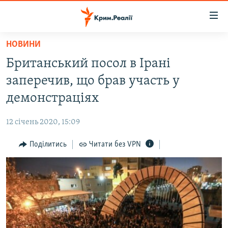
Доступність
посилання
Перейти
НОВИНИ
до
НОВИНИ
Британський посол в Ірані
основного
ВОДА.КРИМ
матеріалу
заперечив, що брав участь у
ВІДЕО ТА ФОТО
Перейти
демонстраціях
до
ПОЛІТИКА
основної
12 січень 2020, 15:09
БЛОГИ
навігації
Перейти
Поділитись
Читати без VPN
ПОГЛЯД
до
ІНТЕРВ'Ю
пошуку
ВСЕ ЗА ДЕНЬ
СПЕЦПРОЕКТИ
ЯК ОБІЙТИ БЛОКУВАННЯ
ДЕПОРТАЦІЯ