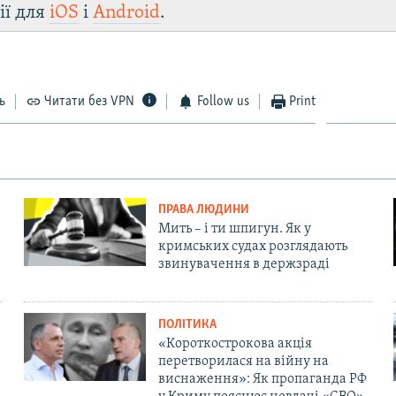
ії для
iOS
і
Android
.
ь
Читати без VPN
Follow us
Print
ПРАВА ЛЮДИНИ
Мить – і ти шпигун. Як у
кримських судах розглядають
звинувачення в держзраді
ПОЛІТИКА
«Короткострокова акція
перетворилася на війну на
виснаження»: Як пропаганда РФ