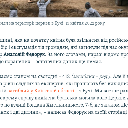
гили на території церкви в Бучі, 13 квітня 2022 року
вщині, яка на початку квітня була звільнена від російсь
бір і ексгумація тіл громадян, які загинули під час окуп
ер
Анатолій Федорук
. За його словами, наразі відомо пр
до поранених – остаточних даних ще немає.
аємо станом на сьогодні – 412
(загиблих – ред.)
. Але її
 рівні слідчих та експертів, які працюють без вихідни
тій
загиблий у Київській області
– з Бучі. Ми все ще ра
 окрему справу виділена братська могила коло Церкви
 по вулиці Богдана Хмельницького, 7-б, де загалом діст
нок і дві дитини», – написав Федорук на своїй сторінці