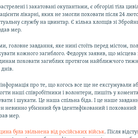
 застрелені і закатовані окупантами, є обгорілі тіла цив
ацієнти лікарні, яких не змогли поховати після 24 люто
туальну службу на цвинтар. Є кілька хлопців зі Збройн
одав мер.
ми, головне завдання, яке нині стоїть перед містом, пол
увати кожного загиблого. Федорук заявив, що місцева 
динам поховати загиблих протягом найближчого тижн
днів.
 інформація про те, що когось все ще не ексгумували а
гти наші співробітники і волонтери, пишіть у комент
увати і шукати. Це наша спільна біда. І це наше завдан
ен невинно убієнний був ідентифікований і поховани
зав мер.
ина була звільнена від російських військ
. Після відст