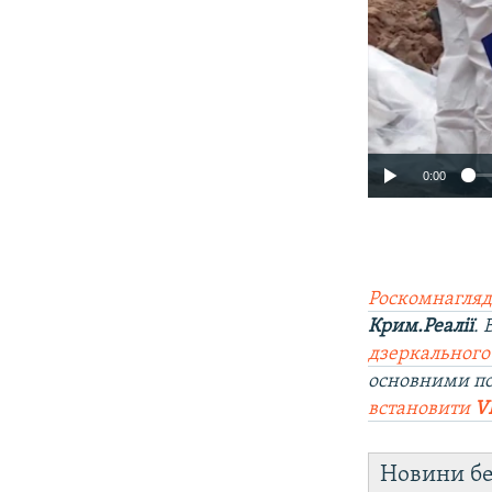
0:00
Роскомнагляд
Крим.Реалії
.
дзеркального
основними п
встановити
V
Новини бе