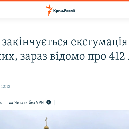
 закінчується ексгумація
их, зараз відомо про 412
 12:13
ь
Читати без VPN