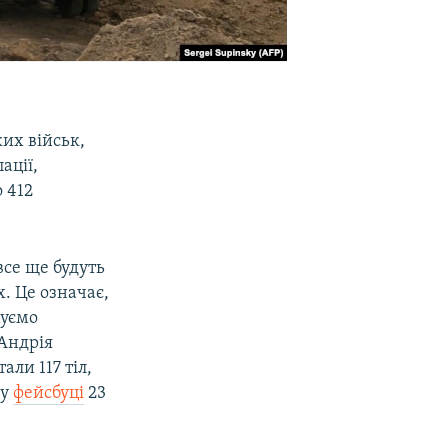
ких військ,
ації,
о 412
 все ще будуть
х. Це означає,
хуємо
 Андрія
али 117 тіл,
 у
фейсбуці
23