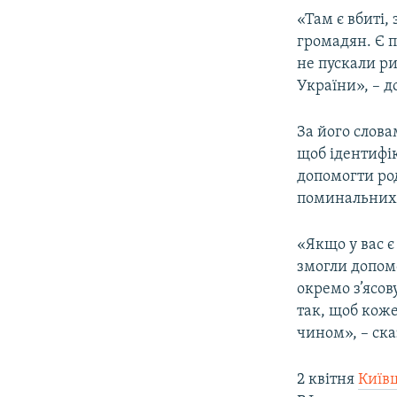
«Там є вбиті,
громадян. Є п
не пускали ри
України», – д
За його слова
щоб ідентифік
допомогти ро
поминальних 
«Якщо у вас є
змогли допомо
окремо з’ясов
так, щоб кож
чином», – ска
2 квітня
Київщ