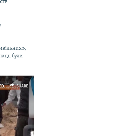
ств
о
ивільних»,
пації були
ED
SHARE