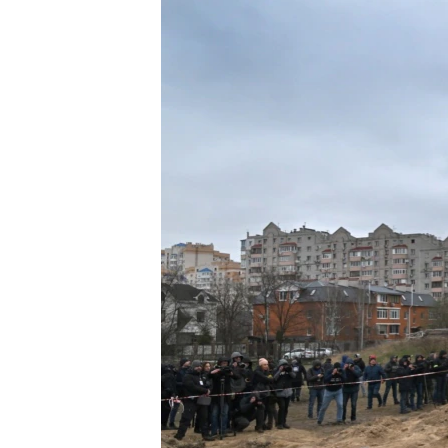
ВІДЕОУРОКИ «ELIFBE»
СВІДЧЕННЯ ОКУПАЦІЇ
УКРАЇНСЬКА ПРОБЛЕМА КРИМУ
ІНФОГРАФІКА