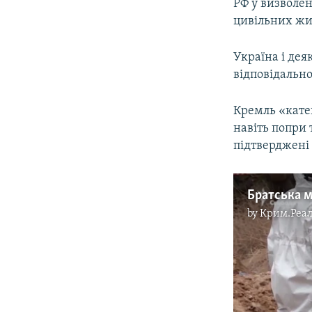
РФ у визволен
цивільних жи
Україна і де
відповідально
Кремль «кате
навіть попри 
підтверджен
by
Крим.Реал