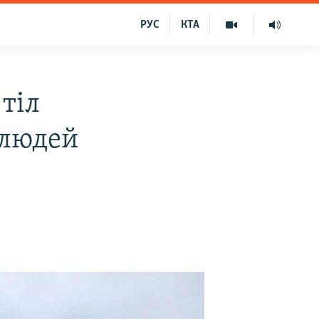
РУС
КТА
 тіл
 людей