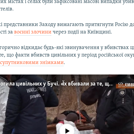
их містах і селах були зафіксовані масові випадки убив
телів.
які представники Заходу вимагають притягнути Росію д
сті за
воєнні злочини
через події на Київщині.
горично відкидає будь-які звинувачення у вбивствах ц
те, що факти вбивств цивільних у період російської оку
і
супутниковими знімками
.
Братська могила цивільних у Бучі. «Їх вбивали за те, що вони були українцями» (відео)
EMB
ії
No media source currently available