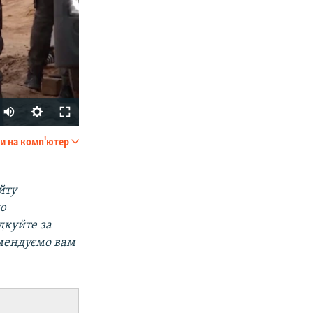
Auto
240p
и на комп'ютер
SHARE
360p
480p
йту
ою
720p
дкуйте за
1080p
омендуємо вам
px
width