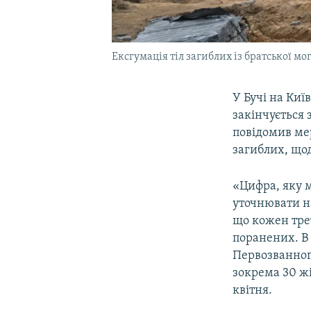
Ексгумація тіл загиблих із братської мо
У Бучі на Киї
закінчується з
повідомив м
загиблих, що
«Цифра, яку м
уточнювати на
що кожен тре
поранених. В
Первозванного
зокрема 30 жі
квітня.