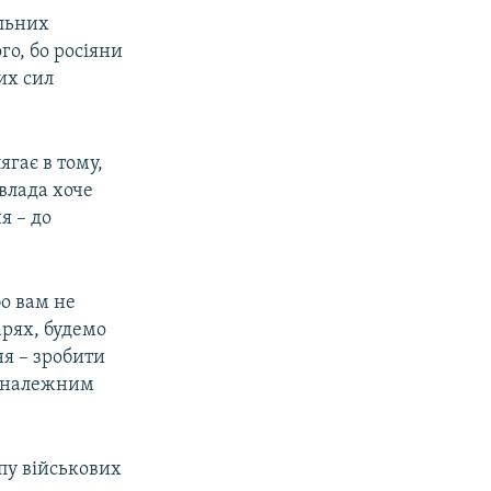
ільних
го, бо росіяни
их сил
ягає в тому,
влада хоче
я – до
бо вам не
арях, будемо
ня – зробити
й належним
упу військових