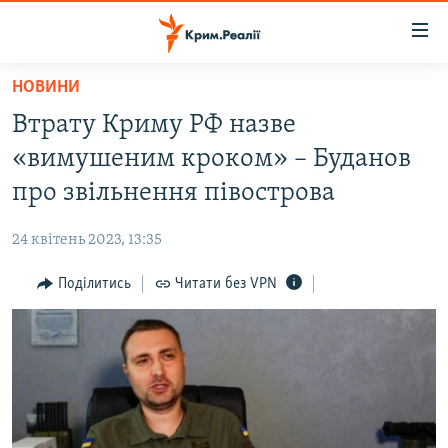
Доступність
посилання
Перейти
НОВИНИ
до
НОВИНИ
Втрату Криму РФ назве
основного
ВОДА.КРИМ
матеріалу
«вимушеним кроком» – Буданов
ВІДЕО ТА ФОТО
Перейти
про звільнення півострова
до
ПОЛІТИКА
основної
24 квітень 2023, 13:35
БЛОГИ
навігації
Перейти
Поділитись
Читати без VPN
ПОГЛЯД
до
ІНТЕРВ'Ю
пошуку
ВСЕ ЗА ДЕНЬ
СПЕЦПРОЕКТИ
ЯК ОБІЙТИ БЛОКУВАННЯ
ДЕПОРТАЦІЯ