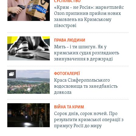
СУСПІЛЬСТВО
«Крим – не Росія»: маркетплейс
Ozon припинив прийом нових
замовлень на Кримському
півострові
ПРАВА ЛЮДИНИ
Мить – і ти шпигун. Як у
кримських судах розглядають
звинувачення в держзраді
ФОТОГАЛЕРЕЇ
Краса Сімферопольського
водосховища та занедбаність
довкола
ВІЙНА ТА КРИМ
Сорок днів, сорок ночей. Про
результати кримської операції з
примусу Росії до миру