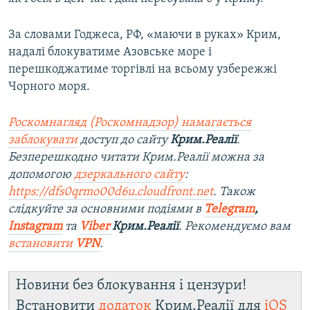
За словами Годжеса, РФ, «маючи в руках» Крим,
надалі блокуватиме Азовське море і
перешкоджатиме торгівлі на всьому узбережжі
Чорного моря.
Роскомнагляд (Роскомнадзор) намагається
заблокувати
доступ до сайту
Крим.Реалії
.
Безперешкодно читати Крим.Реалії можна за
допомогою
дзеркального сайту
:
https://dfs0qrmo00d6u.cloudfront.net
. Також
слідкуйте за основними подіями в
Telegram
,
Instagram
та
Viber
Крим.Реалії
. Ре
комендуємо вам
встановити
VPN
.
Новини без блокування і цензури!
Встановити
додаток
Крим.Реалії для
iOS