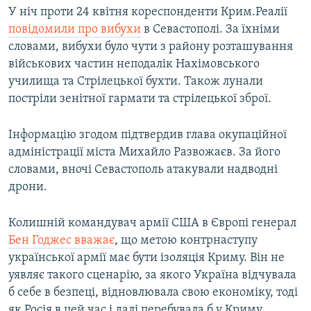
У ніч проти 24 квітня кореспонденти Крим.Реалії
повідомили про вибухи
в Севастополі. За їхніми
словами, вибухи було чути з району розташування
військових частин неподалік Нахімовського
училища та Стрілецької бухти. Також лунали
постріли зенітної гармати та стрілецької зброї.
Інформацію згодом підтвердив глава окупаційної
адміністрації міста Михайло Развожаєв. За його
словами, вночі Севастополь атакували надводні
дрони.
Колишній командувач армії США в Європі генерал
Бен Годжес вважає
, що метою контрнаступу
української армії має бути ізоляція Криму. Він не
уявляє такого сценарію, за якого Україна відчувала
б себе в безпеці, відновлювала свою економіку, тоді
як Росія в цей час і далі перебувала б у Криму.