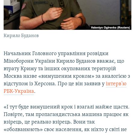
ВІДЕОУРОКИ «ELIFBE»
Русский
СВІДЧЕННЯ ОКУПАЦІЇ
Qırımtatar
УКРАЇНСЬКА ПРОБЛЕМА КРИМУ
Кирило Буданов
ДОЛУЧАЙСЯ!
ІНФОГРАФІКА
Начальник Головного управління розвідки
Міноборони України Кирило Буданов вважає, що
Усі сайти RFE/RL
втрату Криму та інших окупованих територій
Москва назве «вимушеним кроком» за аналогією з
відступом із Херсона. Про це він заявив у
інтерв'ю
РБК-Україна
.
«І тут буде вимушений крок і взагалі майже щастя.
Повірте, там пропагандистська машина працює як
взірець, це реально взірець. Вони так
«оболванюють» своє населення, як ніхто у світі не