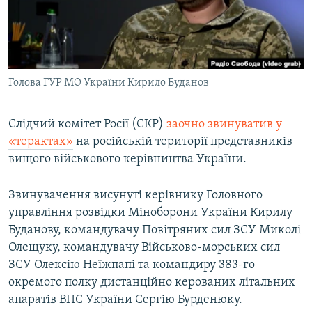
ВІДЕОУРОКИ «ELIFBE»
Русский
СВІДЧЕННЯ ОКУПАЦІЇ
Qırımtatar
УКРАЇНСЬКА ПРОБЛЕМА КРИМУ
Голова ГУР МО України Кирило Буданов
ДОЛУЧАЙСЯ!
ІНФОГРАФІКА
Слідчий комітет Росії (СКР)
заочно звинуватив у
«терактах»
на російській території представників
Усі сайти RFE/RL
вищого військового керівництва України.
Звинувачення висунуті керівнику Головного
управління розвідки Міноборони України Кирилу
Буданову, командувачу Повітряних сил ЗСУ Миколі
Олещуку, командувачу Військово-морських сил
ЗСУ Олексію Неїжпапі та командиру 383-го
окремого полку дистанційно керованих літальних
апаратів ВПС України Сергію Бурденюку.