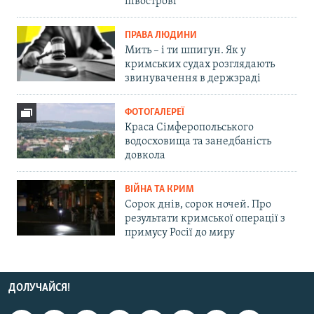
півострові
ПРАВА ЛЮДИНИ
Мить – і ти шпигун. Як у
кримських судах розглядають
звинувачення в держзраді
ФОТОГАЛЕРЕЇ
Краса Сімферопольського
водосховища та занедбаність
довкола
ВІЙНА ТА КРИМ
Сорок днів, сорок ночей. Про
результати кримської операції з
примусу Росії до миру
ДОЛУЧАЙСЯ!