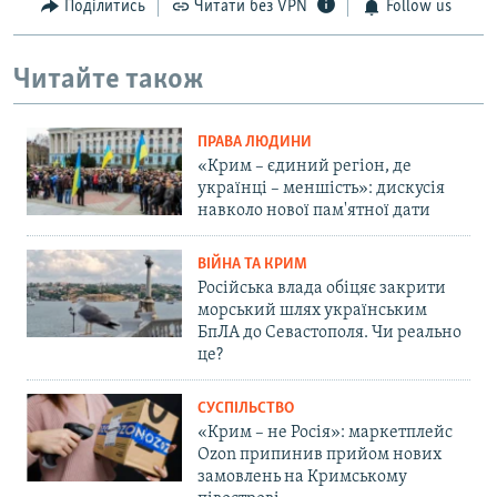
Поділитись
Читати без VPN
Follow us
Читайте також
ПРАВА ЛЮДИНИ
«Крим – єдиний регіон, де
українці – меншість»: дискусія
навколо нової пам'ятної дати
ВІЙНА ТА КРИМ
Російська влада обіцяє закрити
морський шлях українським
БпЛА до Севастополя. Чи реально
це?
СУСПІЛЬСТВО
«Крим – не Росія»: маркетплейс
Ozon припинив прийом нових
замовлень на Кримському