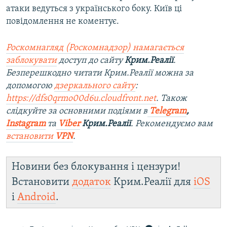
атаки ведуться з українського боку. Київ ці
повідомлення не коментує.
Роскомнагляд (Роскомнадзор) намагається
заблокувати
доступ до сайту
Крим.Реалії
.
Безперешкодно читати Крим.Реалії можна за
допомогою
дзеркального сайту
:
https://dfs0qrmo00d6u.cloudfront.net
. Також
слідкуйте за основними подіями в
Telegram
,
Instagram
та
Viber
Крим.Реалії
. Рекомендуємо вам
встановити
VPN
.
Новини без блокування і цензури!
Встановити
додаток
Крим.Реалії для
iOS
і
Android
.