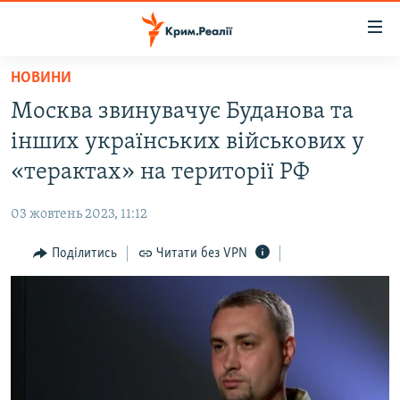
Доступність
посилання
Перейти
НОВИНИ
до
НОВИНИ
Москва звинувачує Буданова та
основного
ВОДА.КРИМ
матеріалу
інших українських військових у
ВІДЕО ТА ФОТО
Перейти
«терактах» на території РФ
до
ПОЛІТИКА
основної
03 жовтень 2023, 11:12
БЛОГИ
навігації
Перейти
Поділитись
Читати без VPN
ПОГЛЯД
до
ІНТЕРВ'Ю
пошуку
ВСЕ ЗА ДЕНЬ
СПЕЦПРОЕКТИ
ЯК ОБІЙТИ БЛОКУВАННЯ
ДЕПОРТАЦІЯ