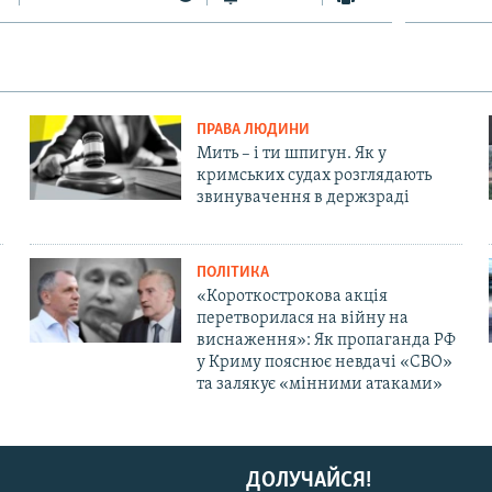
ПРАВА ЛЮДИНИ
Мить – і ти шпигун. Як у
кримських судах розглядають
звинувачення в держзраді
ПОЛІТИКА
«Короткострокова акція
перетворилася на війну на
виснаження»: Як пропаганда РФ
у Криму пояснює невдачі «СВО»
та залякує «мінними атаками»
ДОЛУЧАЙСЯ!