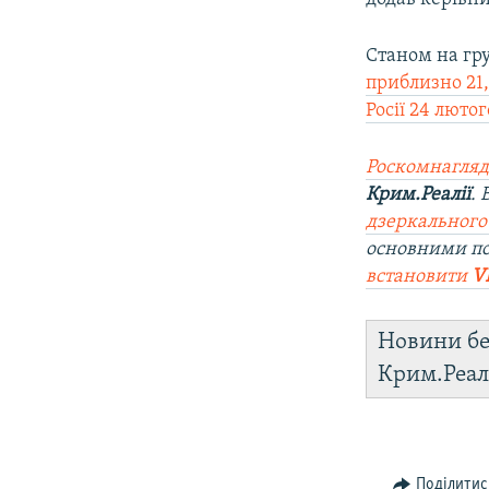
Станом на гр
приблизно 21
Росії 24 лютог
Роскомнагляд
Крим.Реалії
.
дзеркального
основними п
встановити
V
Новини бе
Крим.Реал
Поділитис