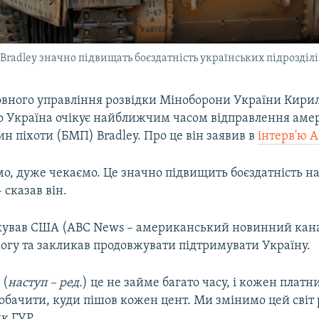
Bradley значно підвищать боєздатність українських підрозділі
овного управління розвідки Міноборони України Кири
о Україна очікує найближчим часом відправлення ам
 піхоти (БМП) Bradley. Про це він заявив в
інтерв'ю 
мо, дуже чекаємо. Це значно підвищить боєздатність 
– сказав він.
кував США (ABC News – американський новинний канал
огу та закликав продовжувати підтримувати Україну.
 (
наступ – ред.
) це не займе багато часу, і кожен платн
бачити, куди пішов кожен цент. Ми змінимо цей світ 
к ГУР.