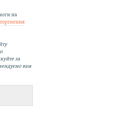
моги на
вторгнення
йту
ою
дкуйте за
мендуємо вам