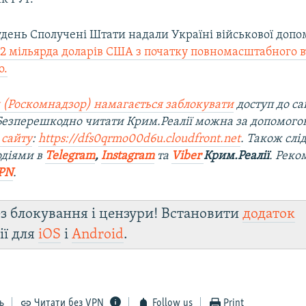
удень Сполучені Штати надали Україні військової допо
,2 мільярда доларів США з початку повномасштабного 
о.
 (Роскомнадзор) намагається заблокувати
доступ до са
 Безперешкодно читати Крим.Реалії можна за допомог
 сайту
:
https://dfs0qrmo00d6u.cloudfront.net
. Також слі
одіями в
Telegram
,
Instagram
та
Viber
Крим.Реалії
. Ре
ко
PN
.
з блокування і цензури! Встановити
додаток
ії для
iOS
і
Android
.
ь
Читати без VPN
Follow us
Print