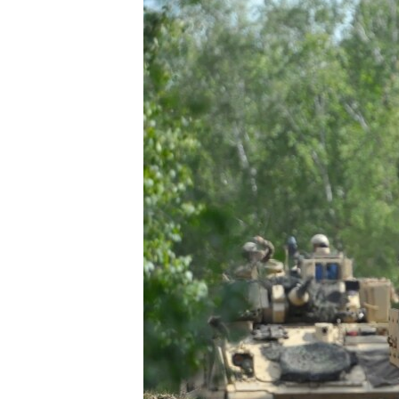
ВІДЕОУРОКИ «ELIFBE»
СВІДЧЕННЯ ОКУПАЦІЇ
УКРАЇНСЬКА ПРОБЛЕМА КРИМУ
ІНФОГРАФІКА