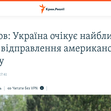
ов: Україна очікує найб
 відправлення американ
y
17:41
ь
Читати без VPN