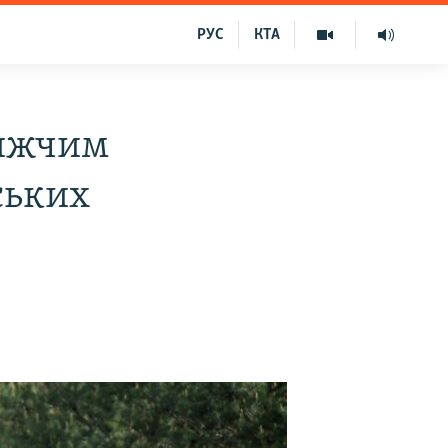
РУС
КТА
лижчим
ських