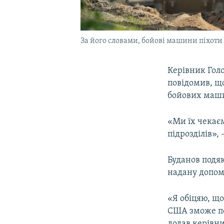
За його словами, бойові машини піхоти 
Керівник Гол
повідомив, щ
бойових машин
«Ми їх чекає
підрозділів», 
Буданов подя
надану допом
«Я обіцяю, що
США зможе по
додав керівни