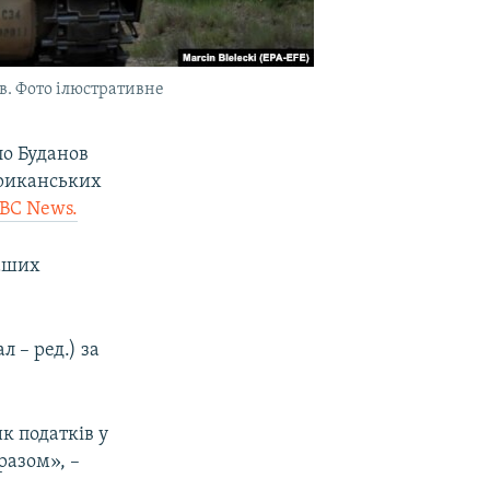
в. Фото ілюстративне
ло Буданов
ериканських
ABC News.
наших
 – ред.) за
ик податків у
разом», –