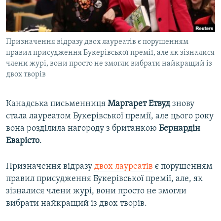
ВІДЕОУРОКИ «ELIFBE»
Русский
СВІДЧЕННЯ ОКУПАЦІЇ
Qırımtatar
Призначення відразу двох лауреатів є порушенням
УКРАЇНСЬКА ПРОБЛЕМА КРИМУ
правил присудження Букерівської премії, але як зізналися
ДОЛУЧАЙСЯ!
ІНФОГРАФІКА
члени журі, вони просто не змогли вибрати найкращий із
двох творів
Канадська письменниця
Маргарет Етвуд
знову
Усі сайти RFE/RL
стала лауреатом Букерівської премії, але цього року
вона розділила нагороду з британкою
Бернардін
Еварісто
.
Призначення відразу
двох лауреатів
є порушенням
правил присудження Букерівської премії, але, як
зізналися члени журі, вони просто не змогли
вибрати найкращий із двох творів.