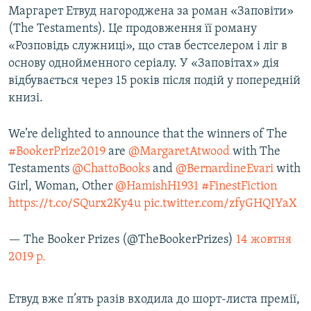
Маргарет Етвуд нагороджена за роман «Заповіти»
(The Testaments). Це продовження її роману
«Розповідь служниці», що став бестселером і ліг в
основу однойменного серіалу. У «Заповітах» дія
відбувається через 15 років після подій у попередній
книзі.
We’re delighted to announce that the winners of The
#BookerPrize2019
are
@MargaretAtwood
with The
Testaments
@ChattoBooks
and
@BernardineEvari
with
Girl, Woman, Other
@HamishH1931
#FinestFiction
https://t.co/SQurx2Ky4u
pic.twitter.com/zfyGHQIYaX
— The Booker Prizes (@TheBookerPrizes)
14 жовтня
2019 р.
Етвуд вже п’ять разів входила до шорт-листа премії,