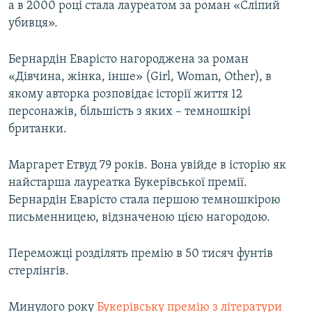
а в 2000 році стала лауреатом за роман «Сліпий
убивця».
Бернардін Еварісто нагороджена за роман
«Дівчина, жінка, інше» (Girl, Woman, Other), в
якому авторка розповідає історії життя 12
персонажів, більшість з яких – темношкірі
британки.
Маргарет Етвуд 79 років. Вона увійде в історію як
найстарша лауреатка Букерівської премії.
Бернардін Еварісто стала першою темношкірою
письменницею, відзначеною цією нагородою.
Переможці розділять премію в 50 тисяч фунтів
стерлінгів.
Минулого року
Букерівську премію з літератури