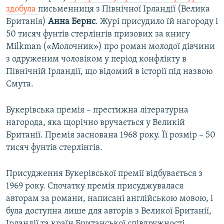
здобула
письменниця з Північної Ірландії (Велика
Британія)
Анна Бернс
. Журі присудило їй нагороду і
50 тисяч фунтів стерлінгів призових за книгу
Milkman («Молочник») про роман молодої дівчини
з одруженим чоловіком у період конфлікту в
Північній Ірландії, що відомий в історії під назвою
Смута.
Букерівська премія – престижна літературна
нагорода, яка щорічно вручається у Великій
Британії. Премія заснована 1968 року. Її розмір – 50
тисяч фунтів стерлінгів.
Присудження Букерівської премії відбувається з
1969 року. Спочатку премія присуджувалася
авторам за романи, написані англійською мовою, і
була доступна лише для авторів з Великої Британії,
Ірландії та країн Британської співдружності.