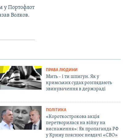
м у Портофлот
зав Волков.
ПРАВА ЛЮДИНИ
Мить – і ти шпигун. Як у
кримських судах розглядають
звинувачення в держзраді
ПОЛІТИКА
«Короткострокова акція
перетворилася на війну на
виснаження»: Як пропаганда РФ
у Криму пояснює невдачі «СВО»