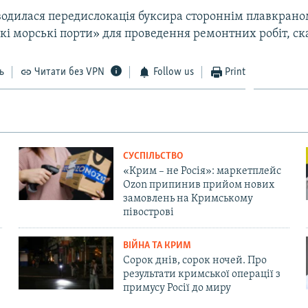
водилася передислокація буксира стороннім плавкрано
і морські порти» для проведення ремонтних робіт, ска
ь
Читати без VPN
Follow us
Print
СУСПІЛЬСТВО
«Крим – не Росія»: маркетплейс
Ozon припинив прийом нових
замовлень на Кримському
півострові
ВІЙНА ТА КРИМ
Сорок днів, сорок ночей. Про
результати кримської операції з
примусу Росії до миру