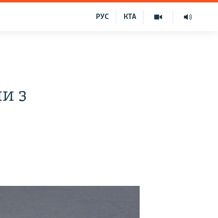
РУС
КТА
и з