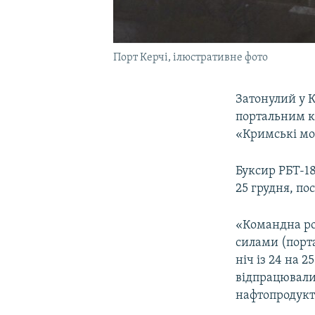
Порт Керчі, ілюстративне фото
Затонулий у 
портальним к
«Кримські мо
Буксир РБТ-18
25 грудня, п
«Командна ро
силами (порт
ніч із 24 на 
відпрацювали
нафтопродукті