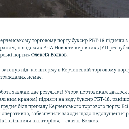
Керченському торговому порту буксир РБТ-18 підняли з
раном, повідомив РИА Новости керівник ДУП республ
рські порти»
Олексій Волков
.
 затонув під час шторму в Керченській торговому порту 
остраждалих немає.
бота завжди дає результат! Учора портовикам вдалося
альним краном) підняти на воду буксир РБТ-18, раніше
25 грудня біля причалу Керченського торгового порту. Всі
 оперативно, забезпечили заходи щодо недопущення р
в і звільнили акваторію», – сказав Волков.