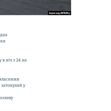
 дна
іки
в ніч з 24 на
 власними
 затонулий у
озливу