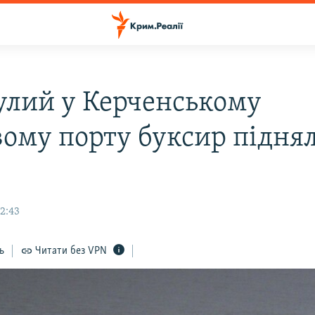
улий у Керченському
вому порту буксир піднял
12:43
ь
Читати без VPN