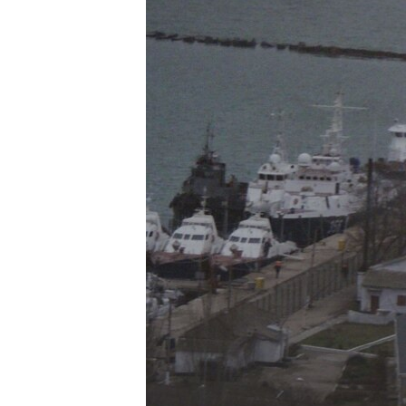
ВІДЕОУРОКИ «ELIFBE»
СВІДЧЕННЯ ОКУПАЦІЇ
УКРАЇНСЬКА ПРОБЛЕМА КРИМУ
ІНФОГРАФІКА