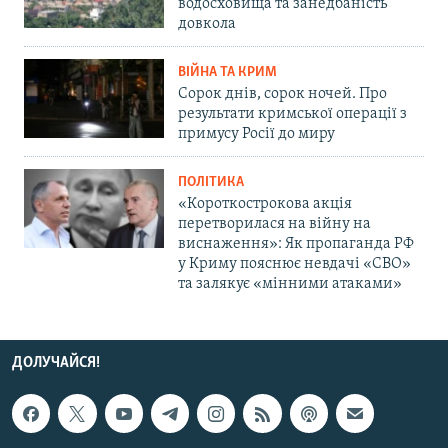
водосховища та занедбаність
довкола
ВІЙНА ТА КРИМ
Сорок днів, сорок ночей. Про
результати кримської операції з
примусу Росії до миру
ПОЛІТИКА
«Короткострокова акція
перетворилася на війну на
виснаження»: Як пропаганда РФ
у Криму пояснює невдачі «СВО»
та залякує «мінними атаками»
ДОЛУЧАЙСЯ!