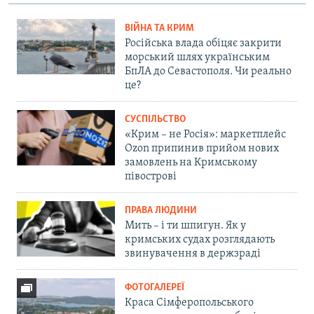
ВІЙНА ТА КРИМ
Російська влада обіцяє закрити
морський шлях українським
БпЛА до Севастополя. Чи реально
це?
СУСПІЛЬСТВО
«Крим – не Росія»: маркетплейс
Ozon припинив прийом нових
замовлень на Кримському
півострові
ПРАВА ЛЮДИНИ
Мить – і ти шпигун. Як у
кримських судах розглядають
звинувачення в держзраді
ФОТОГАЛЕРЕЇ
Краса Сімферопольського