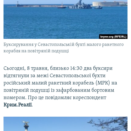
ВІДЕОУРОКИ «ELIFBE»
Русский
СВІДЧЕННЯ ОКУПАЦІЇ
Qırımtatar
УКРАЇНСЬКА ПРОБЛЕМА КРИМУ
ДОЛУЧАЙСЯ!
ІНФОГРАФІКА
Буксирування у Севастопольській бухті малого ракетного
корабля на повітряній подушці
Усі сайти RFE/RL
Сьогодні, 8 травня, близько 14:30 два буксири
відтягнули за межі Севастопольської бухти
російський малий ракетний корабель (МРК) на
повітряній подушці із зафарбованим бортовим
номером. Про це повідомляє кореспондент
Крим.Реалії
.