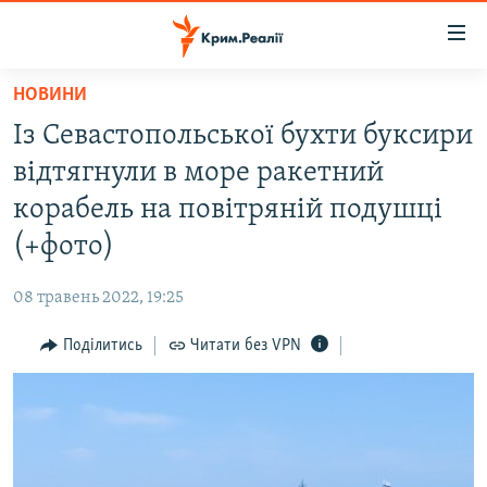
Доступність
посилання
Перейти
НОВИНИ
до
НОВИНИ
Із Севастопольської бухти буксири
основного
ВОДА.КРИМ
матеріалу
відтягнули в море ракетний
ВІДЕО ТА ФОТО
Перейти
корабель на повітряній подушці
до
ПОЛІТИКА
(+фото)
основної
БЛОГИ
навігації
08 травень 2022, 19:25
Перейти
ПОГЛЯД
до
Поділитись
Читати без VPN
ІНТЕРВ'Ю
пошуку
ВСЕ ЗА ДЕНЬ
СПЕЦПРОЕКТИ
ЯК ОБІЙТИ БЛОКУВАННЯ
ДЕПОРТАЦІЯ