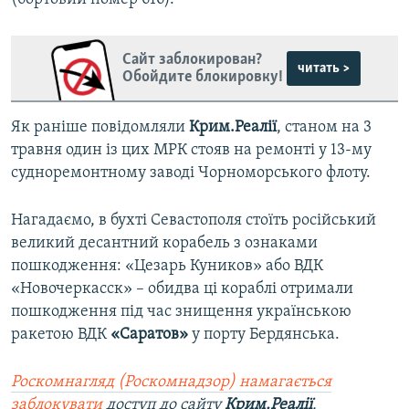
Сайт заблокирован?
читать >
Обойдите блокировку!
Як раніше повідомляли
Крим.Реалії
, станом на 3
травня один із цих МРК стояв на ремонті у 13-му
судноремонтному заводі Чорноморського флоту.
Нагадаємо, в бухті Севастополя стоїть російський
великий десантний корабель з ознаками
пошкодження: «Цезарь Куников» або ВДК
«Новочеркасск» – обидва ці кораблі отримали
пошкодження під час знищення українською
ракетою ВДК
«Саратов»
у порту Бердянська.
Роскомнагляд (Роскомнадзор) намагається
заблокувати
доступ до сайту
Крим.Реалії
.