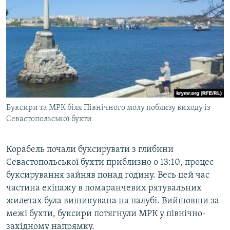
Буксири та МРК біля Північного молу поблизу виходу із
Севастопольської бухти
Корабель почали буксирувати з глибини
Севастопольської бухти приблизно о 13:10, процес
буксирування зайняв понад годину. Весь цей час
частина екіпажу в помаранчевих рятувальних
жилетах була вишикувана на палубі. Вийшовши за
межі бухти, буксири потягнули МРК у північно-
західному напрямку.