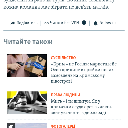
бундеслізі зіграно 25 турів. До кінця чемпіонату
кожна команда має зіграти по дев’ять матчів.
Поділитись
Читати без VPN
Follow us
Читайте також
СУСПІЛЬСТВО
«Крим – не Росія»: маркетплейс
Ozon припинив прийом нових
замовлень на Кримському
півострові
ПРАВА ЛЮДИНИ
Мить – і ти шпигун. Як у
кримських судах розглядають
звинувачення в держзраді
ФОТОГАЛЕРЕЇ