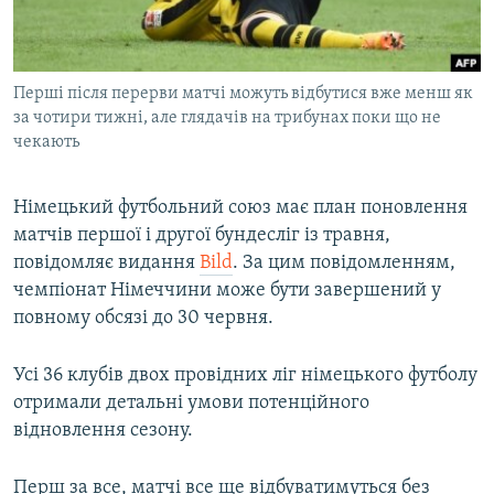
ВІДЕОУРОКИ «ELIFBE»
Русский
СВІДЧЕННЯ ОКУПАЦІЇ
Qırımtatar
Перші після перерви матчі можуть відбутися вже менш як
УКРАЇНСЬКА ПРОБЛЕМА КРИМУ
за чотири тижні, але глядачів на трибунах поки що не
ДОЛУЧАЙСЯ!
ІНФОГРАФІКА
чекають
Німецький футбольний союз має план поновлення
матчів першої і другої бундесліг із травня,
Усі сайти RFE/RL
повідомляє видання
Bild
. За цим повідомленням,
чемпіонат Німеччини може бути завершений у
повному обсязі до 30 червня.
Усі 36 клубів двох провідних ліг німецького футболу
отримали детальні умови потенційного
відновлення сезону.
Перш за все, матчі все ще відбуватимуться без