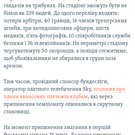
глядачів на трибунах. На стадіоні зможуть бути не
більш як 239 людей. До цього переліку входять:
чотири арбітри, 40 гравців, 16 членів тренерських
штабів, три антидопінгових офіцери, шість
медиків, п’ять фотографів, 10 співробітників служби
безпеки і 36 телевізійників. На периметрі стадіону
чергуватимуть 50 охоронців, а поліція стежитиме,
щоб уболівальники не збиралися в групи поза
ареною.
Тим часом, провідний спонсор бундесліги,
оператор платного телебачення Sky,
оголосив про
плани авансових платежів клубам
, які через
припинення чемпіонату опинилися в скрутному
становищі.
На момент припинення змагання в першій