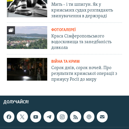
Мить – і ти шпигун. Як у
кримських судах розглядають
звинувачення в держзраді
ФОТОГАЛЕРЕЇ
Краса Сімферопольського
водосховища та занедбаність
довкола
ВІЙНА ТА КРИМ
Сорок днів, сорок ночей. Про
результати кримської операції з
примусу Росії до миру
ДОЛУЧАЙСЯ!