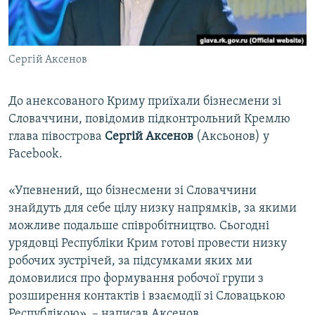
ВІДЕОУРОКИ «ELIFBE»
Русский
СВІДЧЕННЯ ОКУПАЦІЇ
Qırımtatar
Сергій Аксенов
УКРАЇНСЬКА ПРОБЛЕМА КРИМУ
ДОЛУЧАЙСЯ!
ІНФОГРАФІКА
До анексованого Криму приїхали бізнесмени зі
Словаччини, повідомив підконтрольний Кремлю
глава півострова
Сергій Аксенов
(Аксьонов) у
Усі сайти RFE/RL
Facebook.
«Упевнений, що бізнесмени зі Словаччини
знайдуть для себе цілу низку напрямків, за якими
можливе подальше співробітництво. Сьогодні
урядовці Республіки Крим готові провести низку
робочих зустрічей, за підсумками яких ми
домовилися про формування робочої групи з
розширення контактів і взаємодії зі Словацькою
Республікою», – написав Аксенов.