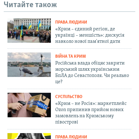
Читайте також
ПРАВА ЛЮДИНИ
«Крим – єдиний регіон, де
українці – меншість»: дискусія
навколо нової пам'ятної дати
ВІЙНА ТА КРИМ
Російська влада обіцяє закрити
морський шлях українським
БпЛА до Севастополя. Чи реально
це?
СУСПІЛЬСТВО
«Крим – не Росія»: маркетплейс
Ozon припинив прийом нових
замовлень на Кримському
півострові
ПРАВА ЛЮДИНИ