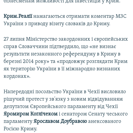
бізнесменам можливості для інвестицій у Крим.
Крим.Реалії
намагаються отримати коментар МЗС
України з приводу візиту словаків до Криму.
27 липня Міністерство закордонних і європейських
справ Словаччини підтвердило, що «не визнає
результати незаконного референдуму в Криму в
березні 2014 року» та «продовжує розглядати Крим
як територію України в її міжнародно визнаних
кордонах».
Напередодні посольство України в Чехії висловило
рішучий протест у зв'язку з новим відвідуванням
депутатом Європейського парламенту від Чехії
Яромиром Коглічеком
і сенатором Сенату чеського
парламенту
Ярославом Доубравою
анексованого
Росією Криму.