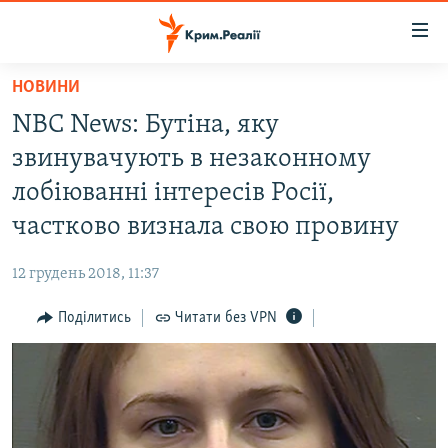
Доступність
посилання
Перейти
НОВИНИ
до
НОВИНИ
NBC News: Бутіна, яку
основного
ВОДА.КРИМ
матеріалу
звинувачують в незаконному
ВІДЕО ТА ФОТО
Перейти
лобіюванні інтересів Росії,
до
ПОЛІТИКА
частково визнала свою провину
основної
БЛОГИ
навігації
12 грудень 2018, 11:37
Перейти
ПОГЛЯД
до
Поділитись
Читати без VPN
ІНТЕРВ'Ю
пошуку
ВСЕ ЗА ДЕНЬ
СПЕЦПРОЕКТИ
ЯК ОБІЙТИ БЛОКУВАННЯ
ДЕПОРТАЦІЯ