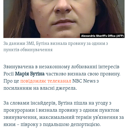
ВІДЕОУРОКИ «ELIFBE»
Русский
СВІДЧЕННЯ ОКУПАЦІЇ
Qırımtatar
УКРАЇНСЬКА ПРОБЛЕМА КРИМУ
ДОЛУЧАЙСЯ!
ІНФОГРАФІКА
За даними ЗМІ, Бутіна визнала провину за одним з
пунктів обвинувачення
Усі сайти RFE/RL
Звинувачена в незаконному лобіюванні інтересів
Росії
Марія Бутіна
частково визнала свою провину.
Про це
повідомляє телеканал
NBC News з
посиланням на власні джерела.
За словами інсайдерів, Бутіна пішла на угоду з
прокурорами і визнала провину з одним пунктом
звинувачення, максимальний термін ув’язнення за
яким – півроку з подальшою депортацією.