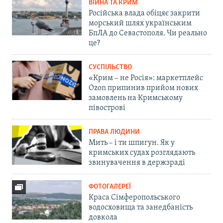
ВІЙНА ТА КРИМ
Російська влада обіцяє закрити
морський шлях українським
БпЛА до Севастополя. Чи реально
це?
СУСПІЛЬСТВО
«Крим – не Росія»: маркетплейс
Ozon припинив прийом нових
замовлень на Кримському
півострові
ПРАВА ЛЮДИНИ
Мить – і ти шпигун. Як у
кримських судах розглядають
звинувачення в держзраді
ФОТОГАЛЕРЕЇ
Краса Сімферопольського
водосховища та занедбаність
довкола