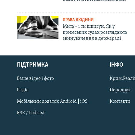
ПРАВА ЛЮДИНИ
Мить – і ти шпигун. Як у
кримських судах розглядають
звинувачення в держзраді
Русский
ПІДТРИМКА
ІНФО
Qırımtatar
Ваше відео і фото
Крим.Реалії
ДОЛУЧАЙСЯ!
Радіо
Передрук
Мобільний додаток Android | iOS
Контакти
RSS / Podcast
Усі сайти RFE/RL