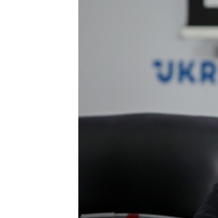
ВІДЕОУРОКИ «ELIFBE»
СВІДЧЕННЯ ОКУПАЦІЇ
УКРАЇНСЬКА ПРОБЛЕМА КРИМУ
ІНФОГРАФІКА