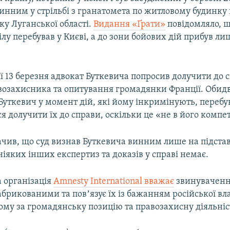
инним у стрільбі з гранатомета по житловому будинку 
у Луганської області.
Видання «Ґрати»
повідомляло, щ
лу перебував у Києві, а до зони бойових дій прибув ли
ії 13 березня адвокат Буткевича попросив долучити до с
возахисника та опитування громадянки Франції. Обид
Буткевич у момент дій, які йому інкримінують, перебув
я долучити їх до справи, оскільки це «не в його компет
ачив, що суд визнав Буткевича винним лише на підстав
іяких інших експертиз та доказів у справі немає.
 організація
Amnesty International вважає
звинуваченн
брикованими та повʼязує їх із бажанням російської вл
ому за громадянську позицію та правозахисну діяльніс