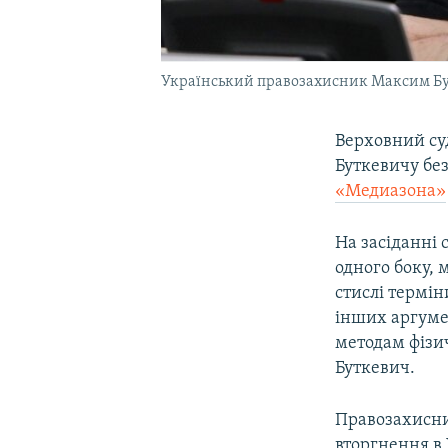
Український правозахисник Максим Бут
Верховний су
Буткевичу без
«Медиазона»
На засіданні 
одного боку, 
стислі термі
інших аргумен
методам фізич
Буткевич.
Правозахисни
вторгнення в 