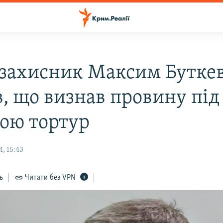
захисник Максим Бутке
в, що визнав провину під
зою тортур
, 15:43
ь
Читати без VPN