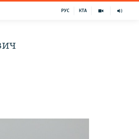
РУС
КТА
вич