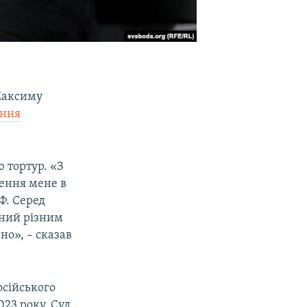
Максиму
ання
ю тортур. «З
ження мене в
Ф. Серед
аний різним
но», – сказав
осійського
023 року. Суд