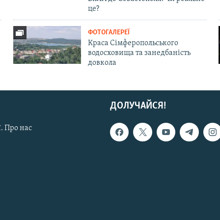
це?
ФОТОГАЛЕРЕЇ
Краса Сімферопольського
водосховища та занедбаність
довкола
ДОЛУЧАЙСЯ!
. Про нас