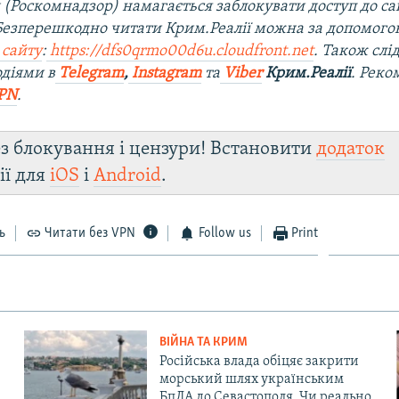
 (Роскомнадзор) намагається заблокувати доступ до са
 Безперешкодно читати Крим.Реалії можна за допомог
 сайту
:
https://dfs0qrmo00d6u.cloudfront.net
. Також слі
діями в
Telegram
,
Instagram
та
Viber
Крим.Реалії
. Рек
PN
.
з блокування і цензури! Встановити
додаток
ії для
iOS
і
Android
.
ь
Читати без VPN
Follow us
Print
ВІЙНА ТА КРИМ
Російська влада обіцяє закрити
морський шлях українським
БпЛА до Севастополя. Чи реально