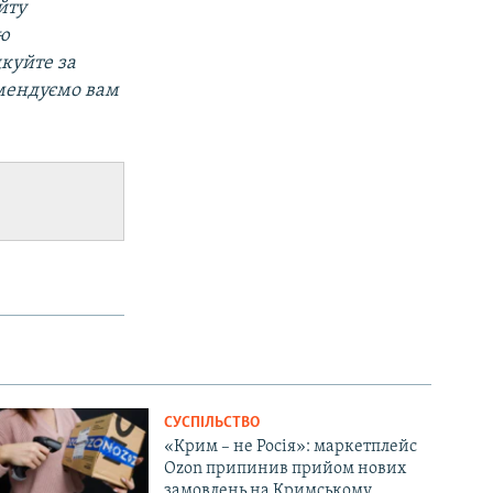
йту
ою
дкуйте за
омендуємо вам
СУСПІЛЬСТВО
«Крим – не Росія»: маркетплейс
Ozon припинив прийом нових
замовлень на Кримському