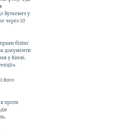
в
о Буткевич у
ше через 10
прави білінг
ва документи
ав у Києві.
енції».
і його
я проти
ади
ть.