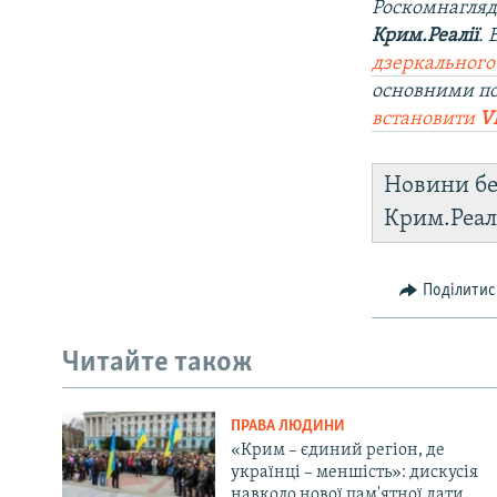
Роскомнагляд
Крим.Реалії
.
дзеркального
основними по
встановити
V
Новини бе
Крим.Реал
Поділитис
Читайте також
ПРАВА ЛЮДИНИ
«Крим – єдиний регіон, де
українці – меншість»: дискусія
навколо нової пам'ятної дати