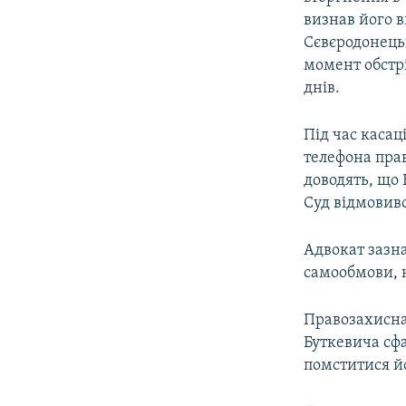
визнав його в
Сєвєродонецьк
момент обстрі
днів.
Під час касац
телефона пра
доводять, що 
Суд відмовивс
Адвокат зазн
самообмови, н
Правозахисна
Буткевича сфа
помститися й