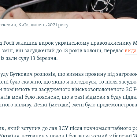
кевич, Київ, липень 2021 року
д Росії залишив вирок українському правозахиснику 
 змін, він засуджений до 13 років колонії, передає
вид
із зали суду 13 березня.
суду Буткевич розповів, що визнав провину під загрозо
мені було сказано, що якщо я погоджуся, то після засуд
ни поміняють на засудженого військовополоненого ЗС Р
тів мені було пояснено, що в разі відмови я буду підд
ного впливу. Деякі (методи) мені було продемонстрова
к, який вступив до лав ЗСУ після повномасштабного р
Україну, потрапив у полон і був засуджений у березні 2