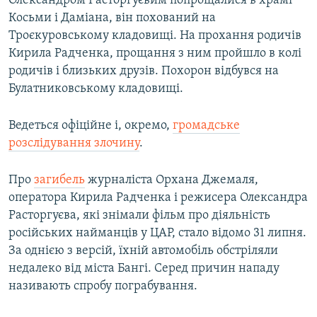
Олександром Расторгуєвим попрощалися в храмі
Косьми і Даміана, він похований на
Троєкуровському кладовищі. На прохання родичів
Кирила Радченка, прощання з ним пройшло в колі
родичів і близьких друзів. Похорон відбувся на
Булатниковському кладовищі.
Ведеться офіційне і, окремо,
громадське
розслідування злочину
.
Про
загибель
журналіста Орхана Джемаля,
оператора Кирила Радченка і режисера Олександра
Расторгуєва, які знімали фільм про діяльність
російських найманців у ЦАР, стало відомо 31 липня.
За однією з версій, їхній автомобіль обстріляли
недалеко від міста Бангі. Серед причин нападу
називають спробу пограбування.