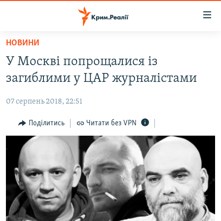
Доступність
посилання
Перейти
НОВИНИ
до
НОВИНИ
У Москві попрощалися із
основного
ВОДА.КРИМ
матеріалу
загиблими у ЦАР журналістами
ВІДЕО ТА ФОТО
Перейти
до
07 серпень 2018, 22:51
ПОЛІТИКА
основної
БЛОГИ
Поділитись
Читати без VPN
навігації
Перейти
ПОГЛЯД
до
ІНТЕРВ'Ю
пошуку
ВСЕ ЗА ДЕНЬ
СПЕЦПРОЕКТИ
ЯК ОБІЙТИ БЛОКУВАННЯ
ДЕПОРТАЦІЯ