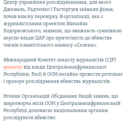
Центр управління розслідуваннями, для якого
Джемаль, Радченко і Расторгуєв знімали фільм,
почав власну перевірку. В організації, яка є
журналістським проектом Михайла
Ходорковського, заявили, що вважають сумнівною
версію влади ЦАР про причетність до вбивства
членів ісламістського альянсу «Селека».
Міжнародний Комітет захисту журналістів (CJP)
вимагає
від влади Центральноафриканської
Республіки, Росії й ООН негайно провести ретельне
і прозоре розслідування вбивства журналістів.
Речник Організацій Об’єднаних Націй заявив, що
миротворча місія ООН у Центральноафриканській
Республіці допомагає національним органам
розслідувати вбивство.