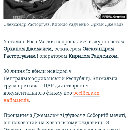
ВІДЕОУРОКИ «ELIFBE»
Русский
СВІДЧЕННЯ ОКУПАЦІЇ
Qırımtatar
Олександр Расторгуєв, Кирило Радченко, Орхан Джемаль
УКРАЇНСЬКА ПРОБЛЕМА КРИМУ
ДОЛУЧАЙСЯ!
ІНФОГРАФІКА
У столиці Росії Москві попрощалися із журналістом
Орханом Джемалем,
режисером
Олександром
Расторгуєвим
і оператором
Кирилом Радченком
.
Усі сайти RFE/RL
30 липня їх вбили невідомі у
Центральноафриканській Республіці. Знімальна
група приїхала в ЦАР для створення
документального фільму про
російських
найманців
.
Прощання з Джемалем відбулося в Соборній мечеті,
він похований на Хованському кладовищі. З