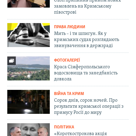
Ozon припинив прийом нових
замовлень на Кримському
півострові
ПРАВА ЛЮДИНИ
Мить – і ти шпигун. Як у
кримських судах розглядають
звинувачення в держзраді
ФОТОГАЛЕРЕЇ
Краса Сімферопольського
водосховища та занедбаність
довкола
ВІЙНА ТА КРИМ
Сорок днів, сорок ночей. Про
результати кримської операції з
примусу Росії до миру
ПОЛІТИКА
«Короткострокова акція