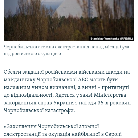
ВІДЕОУРОКИ «ELIFBE»
Русский
СВІДЧЕННЯ ОКУПАЦІЇ
Qırımtatar
УКРАЇНСЬКА ПРОБЛЕМА КРИМУ
ДОЛУЧАЙСЯ!
ІНФОГРАФІКА
Чорнобильська атомна електростанція понад місяць була
під російською окупацією
Усі сайти RFE/RL
Обсяги завданої російськими військами шкоди на
майданчику Чорнобильської АЕС мають бути
належним чином визначені, а винні – притягнуті
до відповідальності, йдеться у заяві Міністерства
закордонних справ України з нагоди 36-х роковин
Чорнобильської катастрофи.
«Захоплення Чорнобильської атомної
електростанції та окупація найбільшої в Європі