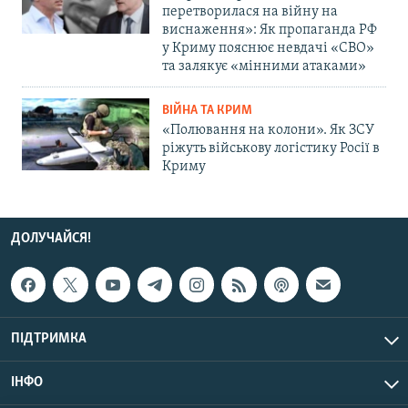
перетворилася на війну на
виснаження»: Як пропаганда РФ
у Криму пояснює невдачі «СВО»
та залякує «мінними атаками»
ВІЙНА ТА КРИМ
«Полювання на колони». Як ЗСУ
ріжуть військову логістику Росії в
Криму
ДОЛУЧАЙСЯ!
ПІДТРИМКА
ІНФО