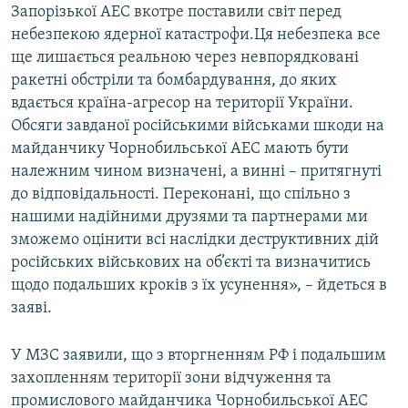
Запорізької АЕС вкотре поставили світ перед
небезпекою ядерної катастрофи.Ця небезпека все
ще лишається реальною через невпорядковані
ракетні обстріли та бомбардування, до яких
вдається країна-агресор на території України.
Обсяги завданої російськими військами шкоди на
майданчику Чорнобильської АЕС мають бути
належним чином визначені, а винні – притягнуті
до відповідальності. Переконані, що спільно з
нашими надійними друзями та партнерами ми
зможемо оцінити всі наслідки деструктивних дій
російських військових на об’єкті та визначитись
щодо подальших кроків з їх усунення», – йдеться в
заяві.
У МЗС заявили, що з вторгненням РФ і подальшим
захопленням території зони відчуження та
промислового майданчика Чорнобильської АЕС