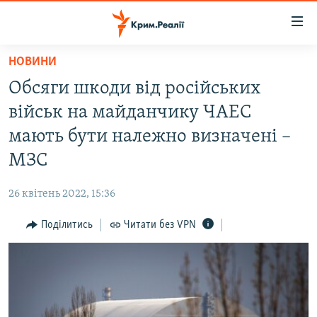
Доступність
посилання
Перейти
НОВИНИ
до
НОВИНИ
Обсяги шкоди від російських
основного
ВОДА.КРИМ
матеріалу
військ на майданчику ЧАЕС
ВІДЕО ТА ФОТО
Перейти
мають бути належно визначені –
до
ПОЛІТИКА
МЗС
основної
БЛОГИ
навігації
26 квітень 2022, 15:36
Перейти
ПОГЛЯД
до
Поділитись
Читати без VPN
ІНТЕРВ'Ю
пошуку
ВСЕ ЗА ДЕНЬ
СПЕЦПРОЕКТИ
ЯК ОБІЙТИ БЛОКУВАННЯ
ДЕПОРТАЦІЯ