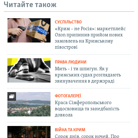
Читайте також
СУСПІЛЬСТВО
«Крим – не Росія»: маркетплейс
Ozon припинив прийом нових
замовлень на Кримському
півострові
ПРАВА ЛЮДИНИ
Мить – і ти шпигун. Як у
кримських судах розглядають
звинувачення в держзраді
ФОТОГАЛЕРЕЇ
Краса Сімферопольського
водосховища та занедбаність
довкола
ВІЙНА ТА КРИМ
Сорок днів, сорок ночей. Про