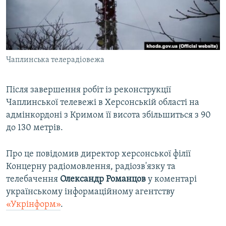
ВІДЕОУРОКИ «ELIFBE»
Русский
СВІДЧЕННЯ ОКУПАЦІЇ
Qırımtatar
УКРАЇНСЬКА ПРОБЛЕМА КРИМУ
Чаплинська телерадіовежа
ДОЛУЧАЙСЯ!
ІНФОГРАФІКА
Після завершення робіт із реконструкції
Чаплинської телевежі в Херсонській області на
Усі сайти RFE/RL
адмінкордоні з Кримом її висота збільшиться з 90
до 130 метрів.
Про це повідомив директор херсонської філії
Концерну радіомовлення, радіозв'язку та
телебачення
Олександр Романцов
у коментарі
українському інформаційному агентству
«Укрінформ»
.