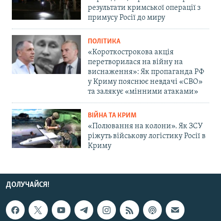
результати кримської операції з
примусу Росії до миру
ПОЛІТИКА
«Короткострокова акція
перетворилася на війну на
виснаження»: Як пропаганда РФ
у Криму пояснює невдачі «СВО»
та залякує «мінними атаками»
ВІЙНА ТА КРИМ
«Полювання на колони». Як ЗСУ
ріжуть військову логістику Росії в
Криму
ДОЛУЧАЙСЯ!