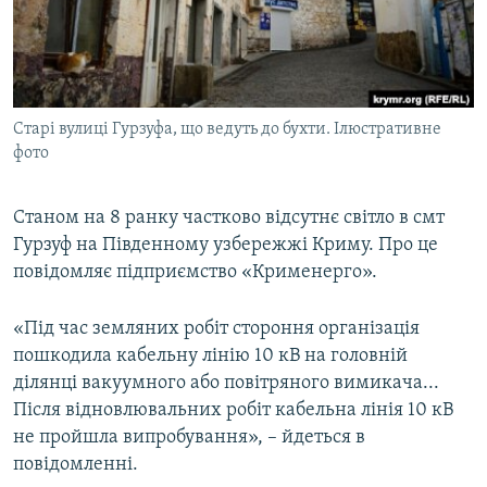
ВІДЕОУРОКИ «ELIFBE»
Русский
СВІДЧЕННЯ ОКУПАЦІЇ
Qırımtatar
УКРАЇНСЬКА ПРОБЛЕМА КРИМУ
Старі вулиці Гурзуфа, що ведуть до бухти. Ілюстративне
ДОЛУЧАЙСЯ!
ІНФОГРАФІКА
фото
Станом на 8 ранку частково відсутнє світло в смт
Усі сайти RFE/RL
Гурзуф на Південному узбережжі Криму. Про це
повідомляє підприємство «Крименерго».
«Під час земляних робіт стороння організація
пошкодила кабельну лінію 10 кВ на головній
ділянці вакуумного або повітряного вимикача...
Після відновлювальних робіт кабельна лінія 10 кВ
не пройшла випробування», – йдеться в
повідомленні.