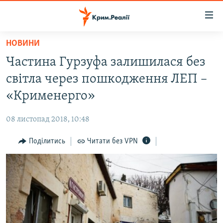
Доступність
посилання
Перейти
НОВИНИ
до
НОВИНИ
Частина Гурзуфа залишилася без
основного
ВОДА.КРИМ
матеріалу
світла через пошкодження ЛЕП –
ВІДЕО ТА ФОТО
Перейти
«Крименерго»
до
ПОЛІТИКА
основної
08 листопад 2018, 10:48
БЛОГИ
навігації
Перейти
Поділитись
Читати без VPN
ПОГЛЯД
до
ІНТЕРВ'Ю
пошуку
ВСЕ ЗА ДЕНЬ
СПЕЦПРОЕКТИ
ЯК ОБІЙТИ БЛОКУВАННЯ
ДЕПОРТАЦІЯ