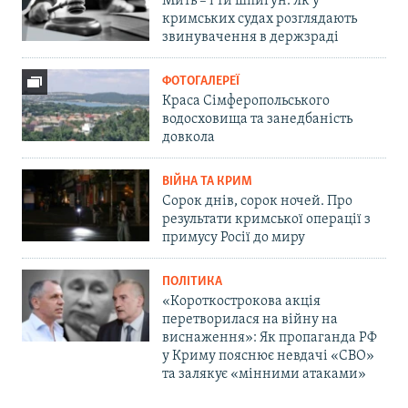
Мить – і ти шпигун. Як у
кримських судах розглядають
звинувачення в держзраді
ФОТОГАЛЕРЕЇ
Краса Сімферопольського
водосховища та занедбаність
довкола
ВІЙНА ТА КРИМ
Сорок днів, сорок ночей. Про
результати кримської операції з
примусу Росії до миру
ПОЛІТИКА
«Короткострокова акція
перетворилася на війну на
виснаження»: Як пропаганда РФ
у Криму пояснює невдачі «СВО»
та залякує «мінними атаками»