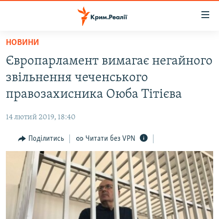
Доступність
посилання
Перейти
НОВИНИ
до
НОВИНИ
Європарламент вимагає негайного
основного
ВОДА.КРИМ
матеріалу
звільнення чеченського
ВІДЕО ТА ФОТО
Перейти
правозахисника Оюба Тітієва
до
ПОЛІТИКА
основної
14 лютий 2019, 18:40
БЛОГИ
навігації
Перейти
Поділитись
Читати без VPN
ПОГЛЯД
до
ІНТЕРВ'Ю
пошуку
ВСЕ ЗА ДЕНЬ
СПЕЦПРОЕКТИ
ЯК ОБІЙТИ БЛОКУВАННЯ
ДЕПОРТАЦІЯ