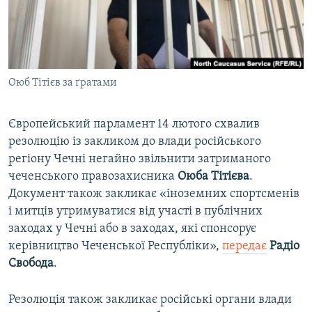
ВІДЕОУРОКИ «ELIFBE»
Русский
СВІДЧЕННЯ ОКУПАЦІЇ
Qırımtatar
УКРАЇНСЬКА ПРОБЛЕМА КРИМУ
Оюб Тітієв за ґратами
ДОЛУЧАЙСЯ!
ІНФОГРАФІКА
Європейський парламент 14 лютого схвалив
резолюцію із закликом до влади російського
Усі сайти RFE/RL
регіону Чечні негайно звільнити затриманого
чеченського правозахисника
Оюба Тітієва
.
Документ також закликає «іноземних спортсменів
і митців утримуватися від участі в публічних
заходах у Чечні або в заходах, які спонсорує
керівництво Чеченської Республіки»,
передає
Радіо
Свобода
.
Резолюція також закликає російські органи влади