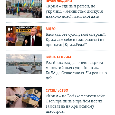
ПРАВА ЛЮДИНИ
«Крим – єдиний регіон, де
українці – меншість»: дискусія
навколо нової пам'ятної дати
ВІДЕО
Блокада без сухопутної операції:
Крим сам себе не заправить і не
прогодує | Крим.Реалії
ВІЙНА ТА КРИМ
Російська влада обіцяє закрити
морський шлях українським
БпЛА до Севастополя. Чи реально
це?
СУСПІЛЬСТВО
«Крим – не Росія»: маркетплейс
Ozon припинив прийом нових
замовлень на Кримському
півострові