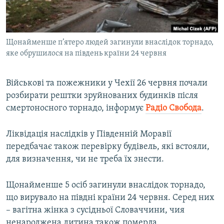
ВІДЕОУРОКИ «ELIFBE»
Русский
СВІДЧЕННЯ ОКУПАЦІЇ
Qırımtatar
Щонайменше п’ятеро людей загинули внаслідок торнадо,
УКРАЇНСЬКА ПРОБЛЕМА КРИМУ
яке обрушилося на південь країни 24 червня
ДОЛУЧАЙСЯ!
ІНФОГРАФІКА
Військові та пожежники у Чехії 26 червня почали
розбирати рештки зруйнованих будинків після
смертоносного торнадо, інформує
Радіо Свобода
.
Усі сайти RFE/RL
Ліквідація наслідків у Південній Моравії
передбачає також перевірку будівель, які встояли,
для визначення, чи не треба їх знести.
Щонайменше 5 осіб загинули внаслідок торнадо,
що вирувало на півдні країни 24 червня. Серед них
– вагітна жінка з сусідньої Словаччини, чия
ненароджена дитина також померла.