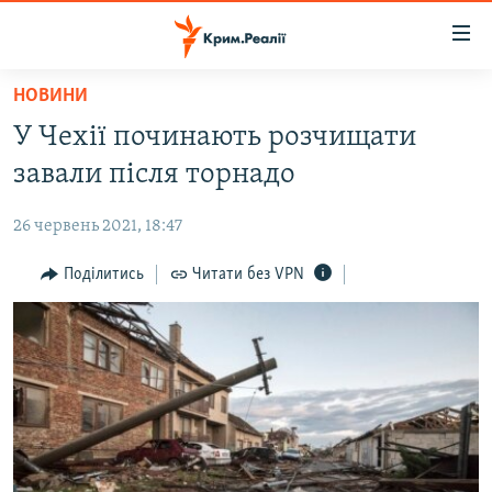
Доступність
посилання
Перейти
НОВИНИ
до
НОВИНИ
У Чехії починають розчищати
основного
ВОДА.КРИМ
матеріалу
завали після торнадо
ВІДЕО ТА ФОТО
Перейти
до
26 червень 2021, 18:47
ПОЛІТИКА
основної
БЛОГИ
Поділитись
Читати без VPN
навігації
Перейти
ПОГЛЯД
до
ІНТЕРВ'Ю
пошуку
ВСЕ ЗА ДЕНЬ
СПЕЦПРОЕКТИ
ЯК ОБІЙТИ БЛОКУВАННЯ
ДЕПОРТАЦІЯ