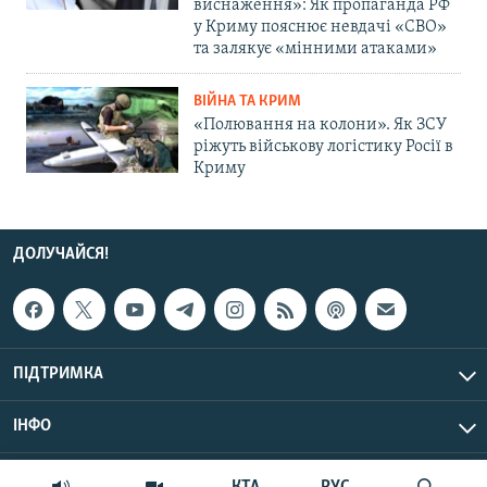
виснаження»: Як пропаганда РФ
у Криму пояснює невдачі «СВО»
та залякує «мінними атаками»
ВІЙНА ТА КРИМ
«Полювання на колони». Як ЗСУ
ріжуть військову логістику Росії в
Криму
ДОЛУЧАЙСЯ!
ПІДТРИМКА
ІНФО
© Крим.Реалії, 2026 | Усі права застережено.