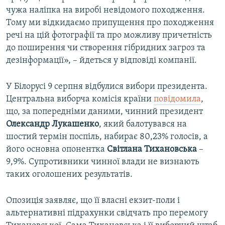
чужа наліпка на виробі невідомого походження.
Тому ми відкидаємо припущення про походження
речі на цій фотографії та про можливу причетність
до поширення чи створення гібридних загроз та
дезінформації», – йдеться у відповіді компанії.
У Білорусі 9 серпня відбулися вибори президента.
Центральна виборча комісія країни
повідомила
,
що, за попередніми даними, чинний президент
Олександр Лукашенко
, який балотувався на
шостий термін поспіль, набирає 80,23% голосів, а
його основна опонентка
Світлана Тихановська
–
9,9%. Супротивники чинної влади не визнають
таких оголошених результатів.
Опозиція заявляє, що її власні екзит-поли і
альтернативні підрахунки свідчать про перемогу