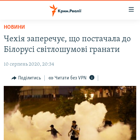
Доступність
посилання
Перейти
НОВИНИ
до
НОВИНИ
Чехія заперечує, що постачала до
основного
ВОДА.КРИМ
матеріалу
Білорусі світлошумові гранати
ВІДЕО ТА ФОТО
Перейти
до
10 серпень 2020, 20:34
ПОЛІТИКА
основної
БЛОГИ
Поділитись
Читати без VPN
навігації
Перейти
ПОГЛЯД
до
ІНТЕРВ'Ю
пошуку
ВСЕ ЗА ДЕНЬ
СПЕЦПРОЕКТИ
ЯК ОБІЙТИ БЛОКУВАННЯ
ДЕПОРТАЦІЯ