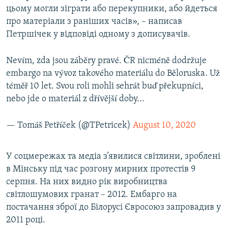
цьому могли зіграти або перекупники, або йдеться
про матеріали з раніших часів», – написав
Петршічек у відповіді одному з дописувачів.
Nevím, zda jsou záběry pravé. ČR nicméně dodržuje
embargo na vývoz takového materiálu do Běloruska. Už
téměř 10 let. Svou roli mohli sehrát buď překupníci,
nebo jde o materiál z dřívější doby...
— Tomáš Petříček (@TPetricek)
August 10, 2020
У соцмережах та медіа з’явилися світлини, зроблені
в Мінську під час розгону мирних протестів 9
серпня. На них видно рік виробництва
світлошумових гранат – 2012. Ембарго на
постачання зброї до Білорусі Євросоюз запровадив у
2011 році.