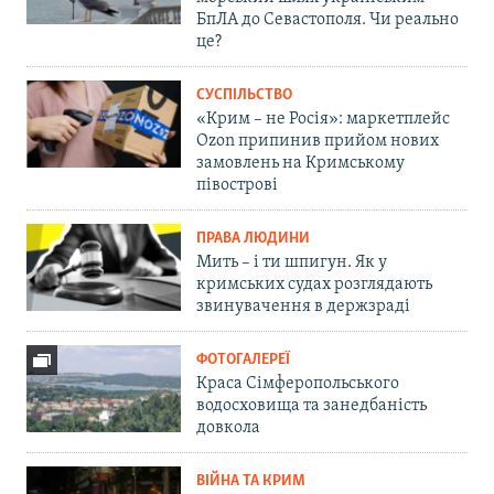
БпЛА до Севастополя. Чи реально
це?
СУСПІЛЬСТВО
«Крим – не Росія»: маркетплейс
Ozon припинив прийом нових
замовлень на Кримському
півострові
ПРАВА ЛЮДИНИ
Мить – і ти шпигун. Як у
кримських судах розглядають
звинувачення в держзраді
ФОТОГАЛЕРЕЇ
Краса Сімферопольського
водосховища та занедбаність
довкола
ВІЙНА ТА КРИМ