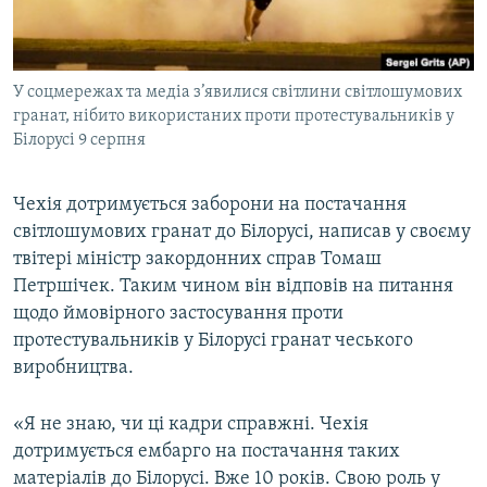
ВІДЕОУРОКИ «ELIFBE»
Русский
СВІДЧЕННЯ ОКУПАЦІЇ
Qırımtatar
У соцмережах та медіа з’явилися світлини світлошумових
УКРАЇНСЬКА ПРОБЛЕМА КРИМУ
гранат, нібито використаних проти протестувальників у
ДОЛУЧАЙСЯ!
ІНФОГРАФІКА
Білорусі 9 серпня
Чехія дотримується заборони на постачання
світлошумових гранат до Білорусі, написав у своєму
Усі сайти RFE/RL
твітері міністр закордонних справ Томаш
Петршічек. Таким чином він відповів на питання
щодо ймовірного застосування проти
протестувальників у Білорусі гранат чеського
виробництва.
«Я не знаю, чи ці кадри справжні. Чехія
дотримується ембарго на постачання таких
матеріалів до Білорусі. Вже 10 років. Свою роль у