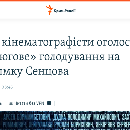
 кінематографісти оголо
югове» голодування на
имку Сенцова
, 08:45
ь
Читати без VPN