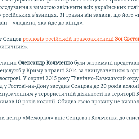
олодування з вимогою звільнити всіх українських політв
 російських в'язницях. 31 травня він заявив, що його «
він – «людина, яка йде до кінця».
ег Сенцов
розповів російській правозахисниці
Зої Свєто
ритичний».
имчанин
Олександр Кольченко
були затримані предста
ецслужб у Криму в травні 2014 за звинуваченням в орг
івострові. У серпні 2015 року Північно-Кавказький ок
д у Ростові-на-Дону засудив Сенцова до 20 років колоні
инуваченням у терористичній діяльності на території 
имав 10 років колонії. Обидва свою провину не визнал
й центр «Меморіал» вніс Сенцова і Кольченка до спис