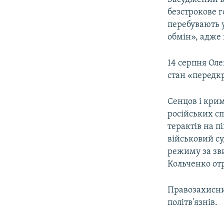
безстрокове г
перебувають у
обмін», адже 
14 серпня Ол
стан «передк
Сенцов і кр
російських сп
терактів на п
військовий су
режиму за зв
Кольченко отр
Правозахисни
політв'язнів.