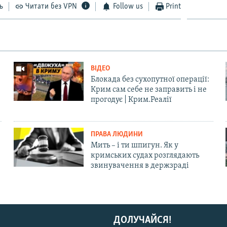
ь
Читати без VPN
Follow us
Print
ВІДЕО
Блокада без сухопутної операції:
Крим сам себе не заправить і не
прогодує | Крим.Реалії
ПРАВА ЛЮДИНИ
Мить – і ти шпигун. Як у
кримських судах розглядають
звинувачення в держзраді
ДОЛУЧАЙСЯ!