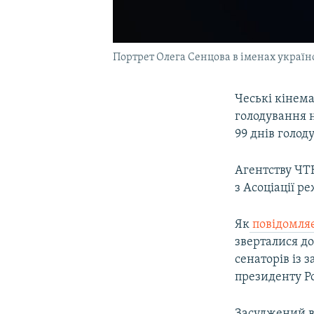
Портрет Олега Сенцова в іменах україн
Чеські кінем
голодування 
99 днів голоду
Агентству ЧТК
з Асоціації р
Як
повідомля
зверталися до
сенаторів із 
президенту Р
Засуджений в 