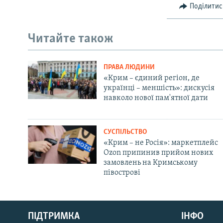
Поділитис
Читайте також
ПРАВА ЛЮДИНИ
«Крим – єдиний регіон, де
українці – меншість»: дискусія
навколо нової пам'ятної дати
СУСПІЛЬСТВО
«Крим – не Росія»: маркетплейс
Ozon припинив прийом нових
замовлень на Кримському
півострові
Русский
ПІДТРИМКА
ІНФО
Qırımtatar