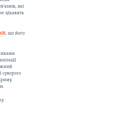
'язнів, які
не цікавить
вій
, що його
вниками
анізації
ружний
ї суворого
Криму.
и.
ку