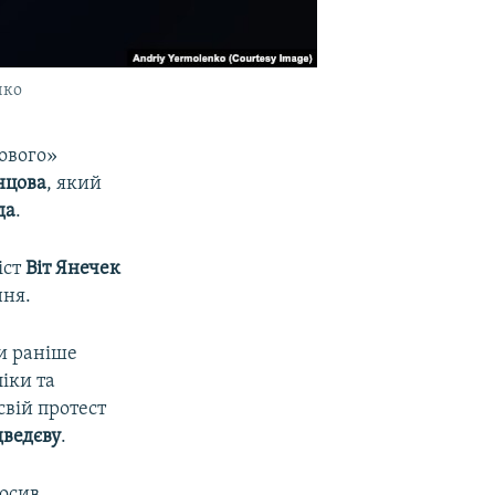
нко
ового»
нцова
, який
да
.
іст
Віт Янечек
ння.
ти раніше
іки та
свій протест
ведєву
.
лосив