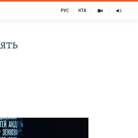
РУС
КТА
сять