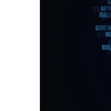
ВІДЕОУРОКИ «ELIFBE»
СВІДЧЕННЯ ОКУПАЦІЇ
УКРАЇНСЬКА ПРОБЛЕМА КРИМУ
ІНФОГРАФІКА