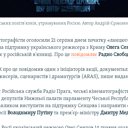
ських політв'язнів, утримуваних Росією. Автор Андрій Єрмоле
атографісти оголосили 21 серпня днем початку «ланцюг
на підтримку українського режисера з Криму
Олега Се
є у російській в'язниці. Про це
повідомляє
Радио Свобо
 про це повідомив один з ініціаторів акції, документал
ежисерів, сценаристів і драматургів (ARAS), пише вида
є
Російська служба Радіо Прага, чеські кінематографіс
 депутатів Нижньої палати парламенту Чеської Республ
закликом виступити на підтримку Сенцова і направити 
осії
Володимиру Путіну
та прем'єр-міністру
Дмитру Мед
Росії український режисер Олег Сенцов 14 травня ого