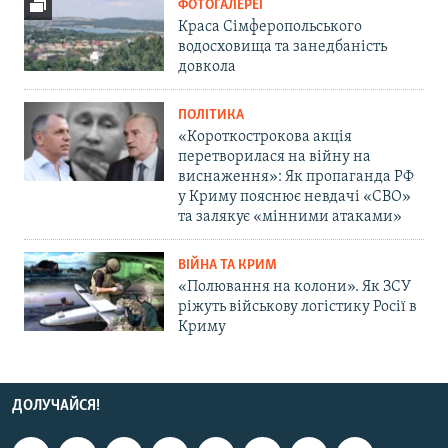
ФОТОГАЛЕРЕЇ
Краса Сімферопольського
водосховища та занедбаність
довкола
ПОЛІТИКА
«Короткострокова акція
перетворилася на війну на
виснаження»: Як пропаганда РФ
у Криму пояснює невдачі «СВО»
та залякує «мінними атаками»
ВІЙНА ТА КРИМ
«Полювання на колони». Як ЗСУ
ріжуть військову логістику Росії в
Криму
ДОЛУЧАЙСЯ!