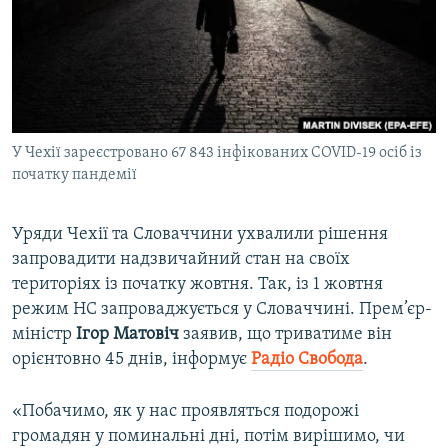
ВІДЕОУРОКИ «ELIFBE»
Русский
СВІДЧЕННЯ ОКУПАЦІЇ
Qırımtatar
УКРАЇНСЬКА ПРОБЛЕМА КРИМУ
ДОЛУЧАЙСЯ!
ІНФОГРАФІКА
У Чехії зареєстровано 67 843 інфікованих COVID-19 осіб із
початку пандемії
Усі сайти RFE/RL
Уряди Чехії та Словаччини ухвалили рішення
запровадити надзвичайний стан на своїх
територіях із початку жовтня. Так, із 1 жовтня
режим НС запроваджується у Словаччині. Прем’єр-
міністр
Ігор Матовіч
заявив, що триватиме він
орієнтовно 45 днів, інформує
Радіо Свобода
.
«Побачимо, як у нас проявляться подорожі
громадян у поминальні дні, потім вирішимо, чи