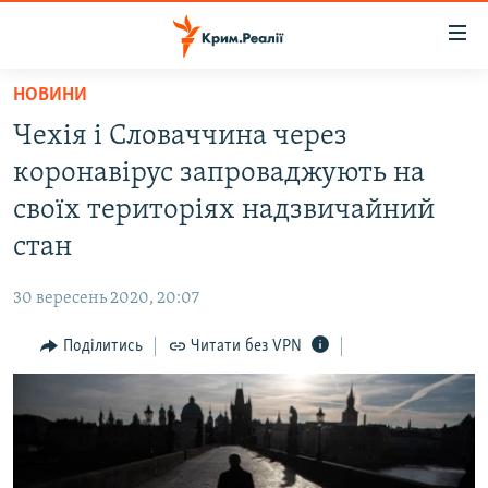
Доступність
посилання
Перейти
НОВИНИ
до
НОВИНИ
Чехія і Словаччина через
основного
ВОДА.КРИМ
матеріалу
коронавірус запроваджують на
ВІДЕО ТА ФОТО
Перейти
своїх територіях надзвичайний
до
ПОЛІТИКА
стан
основної
БЛОГИ
навігації
30 вересень 2020, 20:07
Перейти
ПОГЛЯД
до
Поділитись
Читати без VPN
ІНТЕРВ'Ю
пошуку
ВСЕ ЗА ДЕНЬ
СПЕЦПРОЕКТИ
ЯК ОБІЙТИ БЛОКУВАННЯ
ДЕПОРТАЦІЯ