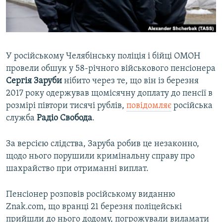
ВІДЕОУРОКИ «ELIFBE»
Русский
СВІДЧЕННЯ ОКУПАЦІЇ
Qırımtatar
УКРАЇНСЬКА ПРОБЛЕМА КРИМУ
У російському Челябінську поліція і бійці ОМОН
ДОЛУЧАЙСЯ!
ІНФОГРАФІКА
провели обшук у 58-річного військового пенсіонера
Сергія
Заруби
нібито через те, що він із березня
2017 року одержував щомісячну доплату до пенсії в
розмірі півтори тисячі рублів,
повідомляє
російська
Усі сайти RFE/RL
служба
Радіо
Свобода
.
За версією слідства, Заруба робив це незаконно,
щодо нього порушили кримінальну справу про
шахрайство при отриманні виплат.
Пенсіонер розповів російському виданню
Znak.com, що вранці 21 березня поліцейські
прийшли до нього додому, погрожували виламати