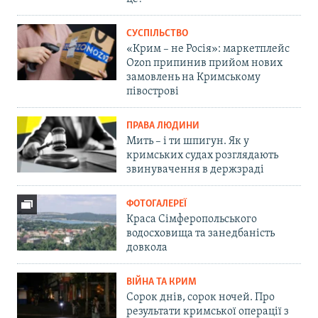
СУСПІЛЬСТВО
«Крим – не Росія»: маркетплейс
Ozon припинив прийом нових
замовлень на Кримському
півострові
ПРАВА ЛЮДИНИ
Мить – і ти шпигун. Як у
кримських судах розглядають
звинувачення в держзраді
ФОТОГАЛЕРЕЇ
Краса Сімферопольського
водосховища та занедбаність
довкола
ВІЙНА ТА КРИМ
Сорок днів, сорок ночей. Про
результати кримської операції з