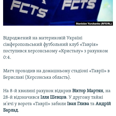
ВІДЕОУРОКИ «ELIFBE»
Русский
СВІДЧЕННЯ ОКУПАЦІЇ
Qırımtatar
УКРАЇНСЬКА ПРОБЛЕМА КРИМУ
ДОЛУЧАЙСЯ!
ІНФОГРАФІКА
Відроджений на материковій Україні
сімферопольський футбольний клуб «Таврія»
поступився херсонському «Кристалу» з рахунком
Усі сайти RFE/RL
0:4.
Матч проходив на домашньому стадіоні «Таврії» в
Бериславі (Херсонська область).
На 8-й хвилині рахунок відкрив
Віктор Мартян
, на
28-й відзначився
Ілля Шевцов
. У другому таймі
м'ячі у ворота «Таврії» забили
Іван Глива
та
Андрій
Барлад
.