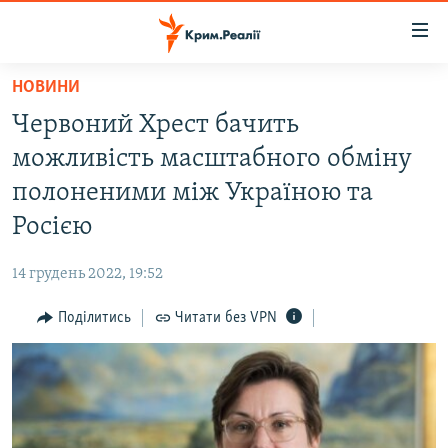
Доступність
посилання
Перейти
НОВИНИ
до
НОВИНИ
Червоний Хрест бачить
основного
ВОДА.КРИМ
матеріалу
можливість масштабного обміну
ВІДЕО ТА ФОТО
Перейти
полоненими між Україною та
до
ПОЛІТИКА
Росією
основної
БЛОГИ
навігації
14 грудень 2022, 19:52
Перейти
ПОГЛЯД
до
Поділитись
Читати без VPN
ІНТЕРВ'Ю
пошуку
ВСЕ ЗА ДЕНЬ
СПЕЦПРОЕКТИ
ЯК ОБІЙТИ БЛОКУВАННЯ
ДЕПОРТАЦІЯ