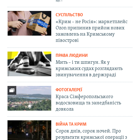
це?
СУСПІЛЬСТВО
«Крим – не Росія»: маркетплейс
Ozon припинив прийом нових
замовлень на Кримському
півострові
ПРАВА ЛЮДИНИ
Мить – і ти шпигун. Як у
кримських судах розглядають
звинувачення в держзраді
ФОТОГАЛЕРЕЇ
Краса Сімферопольського
водосховища та занедбаність
довкола
ВІЙНА ТА КРИМ
Сорок днів, сорок ночей. Про
результати кримської операції з