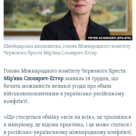
ВІДЕОУРОКИ «ELIFBE»
Русский
СВІДЧЕННЯ ОКУПАЦІЇ
Qırımtatar
УКРАЇНСЬКА ПРОБЛЕМА КРИМУ
ДОЛУЧАЙСЯ!
ІНФОГРАФІКА
Швейцарська дипломатка, голова Міжнародного комітету
Червоного Хреста Мір’яна Сполярич-Еґґер
Усі сайти RFE/RL
Голова Міжнародного комітету Червоного Хреста
Мір’яна Сполярич-Еґґер
заявила 14 грудня, що
бачить можливість великої угоди про обмін
військовополоненими в українсько-російському
конфлікті.
«Що стосується обміну «всіх на всіх», це траплялося
в минулому, це відома практика, і це може статися і
в російсько-українському міжнародному конфлікті.